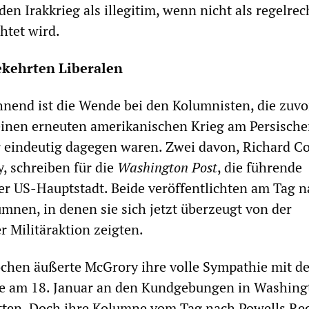
n Irakkrieg als illegitim, wenn nicht als regelrec
htet wird.
ekehrten Liberalen
nend ist die Wende bei den Kolumnisten, die zuvo
inen erneuten amerikanischen Krieg am Persische
r eindeutig dagegen waren. Zwei davon, Richard C
, schreiben für die
Washington Post
, die führende
er US-Hauptstadt. Beide veröffentlichten am Tag 
mnen, in denen sie sich jetzt überzeugt von der
r Militäraktion zeigten.
chen äußerte McGrory ihre volle Sympathie mit d
ie am 18. Januar an den Kundgebungen in Washing
ten. Doch ihre Kolumne vom Tag nach Powells Red