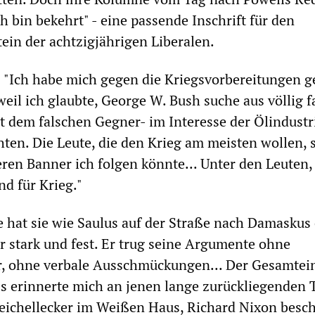
ch bin bekehrt" - eine passende Inschrift für den
tein der achtzigjährigen Liberalen.
 "Ich habe mich gegen die Kriegsvorbereitungen 
 weil ich glaubte, George W. Bush suche aus völlig 
t dem falschen Gegner- im Interesse der Ölindustr
ten. Die Leute, die den Krieg am meisten wollen, 
eren Banner ich folgen könnte... Unter den Leuten, 
d für Krieg."
 hat sie wie Saulus auf der Straße nach Damaskus e
 stark und fest. Er trug seine Argumente ohne
or, ohne verbale Ausschmückungen... Der Gesamtei
s erinnerte mich an jenen lange zurückliegenden T
eichellecker im Weißen Haus, Richard Nixon besch