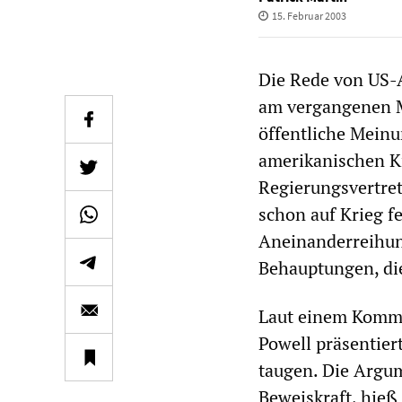
15. Februar 2003
Die Rede von US-
am vergangenen Mi
öffentliche Meinu
amerikanischen K
Regierungsvertret
schon auf Krieg fe
Aneinanderreihun
Behauptungen, die 
Laut einem Komm
Powell präsentier
taugen. Die Argu
Beweiskraft, hieß