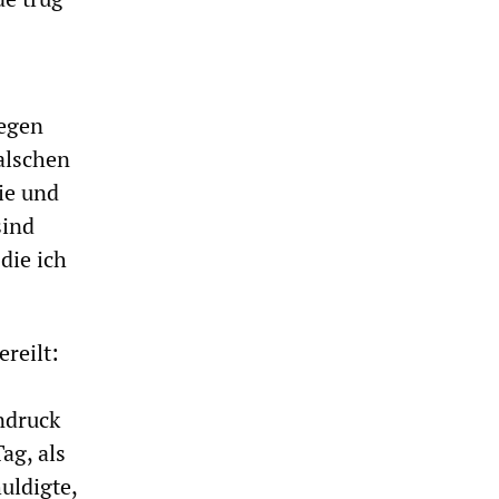
gegen
falschen
ie und
sind
die ich
reilt:
ndruck
ag, als
uldigte,