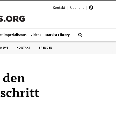
Kontakt
|
Über uns
|
ntiimperialismus
Videos
Marxist Library
 WSWS
KONTAKT
SPENDEN
 den
schritt