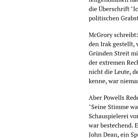
die Überschrift "I
politischen Grabs
McGrory schreibt:
den Irak gestellt,
Gründen Streit mi
der extremen Rech
nicht die Leute, d
kenne, war nieman
Aber Powells Rede
"Seine Stimme war
Schauspielerei v
war bestechend. E
John Dean, ein Sp