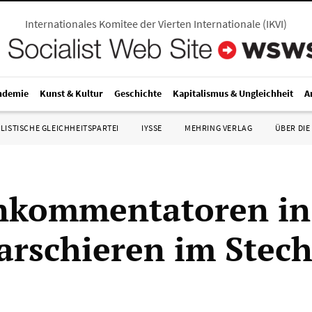
Internationales Komitee der Vierten Internationale
(
IKVI
)
ndemie
Kunst & Kultur
Geschichte
Kapitalismus & Ungleichheit
A
LISTISCHE GLEICHHEITSPARTEI
IYSSE
MEHRING VERLAG
ÜBER DIE
nkommentatoren in
rschieren im Stech