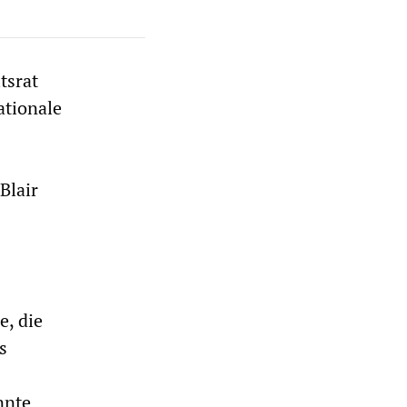
tsrat
ationale
Blair
, die
s
nnte