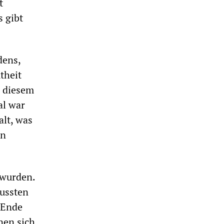
t
s gibt
dens,
theit
n diesem
al war
alt, was
in
 wurden.
mussten
 Ende
nen sich