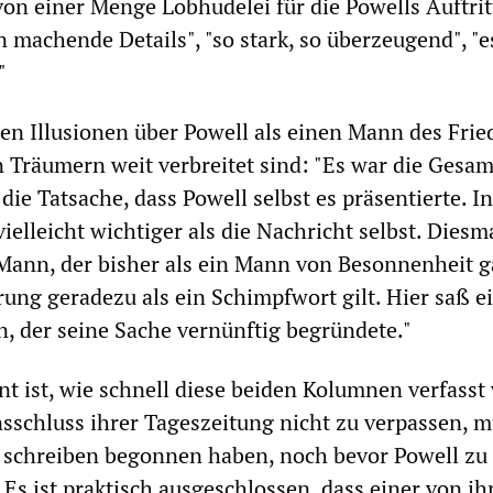
on einer Menge Lobhudelei für die Powells Auftrit
ln machende Details", "so stark, so überzeugend", "e
"
en Illusionen über Powell als einen Mann des Frie
en Träumern weit verbreitet sind: "Es war die Gesam
die Tatsache, dass Powell selbst es präsentierte. I
vielleicht wichtiger als die Nachricht selbst. Diesm
Mann, der bisher als ein Mann von Besonnenheit g
rung geradezu als ein Schimpfwort gilt. Hier saß e
, der seine Sache vernünftig begründete."
nt ist, wie schnell diese beiden Kolumnen verfasst
schluss ihrer Tageszeitung nicht zu verpassen, 
u schreiben begonnen haben, noch bevor Powell zu
 Es ist praktisch ausgeschlossen, dass einer von ih