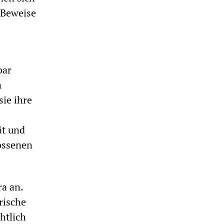
e Beweise
bar
n
sie ihre
ät und
lossenen
ra an.
rische
htlich