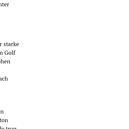
hter
r starke
n Golf
ohen
nach
en
ton
e trug