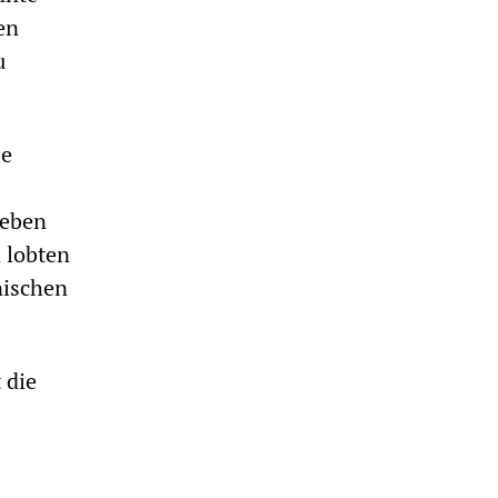
en
u
ie
geben
n lobten
nischen
 die