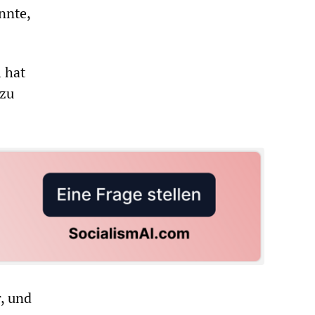
nnte,
l hat
 zu
, und