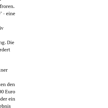
froren.
" - eine
iv
ng. Die
rdert
iner
zen den
00 Euro
eder ein
ebnis