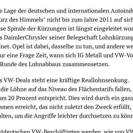
e Lage der deutschen und internationalen Autoindu
turz des Himmels" nicht bis zum Jahre 2011 auf sic
se Spirale der Kürzungen ist längst eingeleitet wo
ts DaimlerChrysler seiner Belegschaft Lohnkürzun
net. Opel ist dabei, dasselbe zu tun, und andere w
 nur eine Frage Zeit, wann sich IG Metall und VW-V
n Runde des Lohnabbaus zusammensetzen.
s VW-Deals steht eine kräftige Reallohnsenkung.
 die Löhne auf das Niveau des Flächentarifs fallen,
m 20 Prozent entspricht. Dies wird durch ein gan
en erreicht, das nicht zuletzt den Zweck erfüllt, 
alten, um die Angriffe leichter durchsetzen zu kön
stdeutschen VW-Beschäftigten werden, wie von V