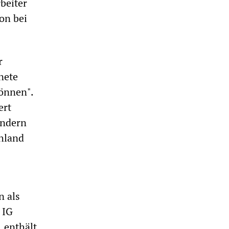
beiter
on bei
r
nete
können".
ert
ondern
hland
n als
 IG
 enthält