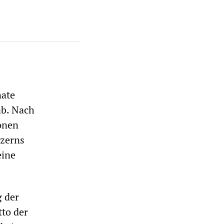
nate
ab. Nach
onen
nzerns
eine
g der
tto der