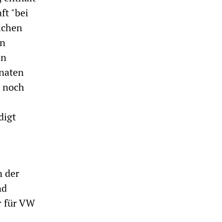
ft "bei
ichen
en
in
onaten
n noch
e
digt
n der
nd
r für VW