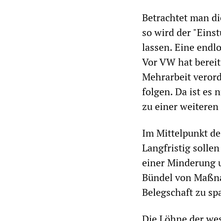
Betrachtet man di
so wird der "Eins
lassen. Eine endlo
Vor VW hat berei
Mehrarbeit verord
folgen. Da ist es
zu einer weitere
Im Mittelpunkt de
Langfristig sollen
einer Minderung u
Bündel von Maßnam
Belegschaft zu sp
Die Löhne der we