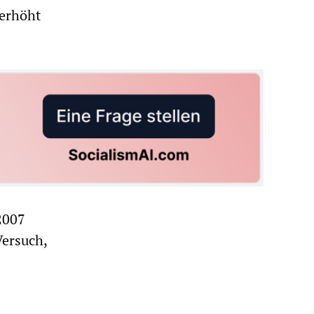
 erhöht
2007
Versuch,