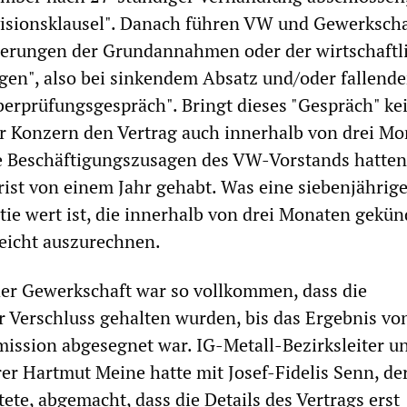
isionsklausel". Danach führen VW und Gewerkscha
erungen der Grundannahmen oder der wirtschaftl
n", also bei sinkendem Absatz und/oder fallend
erprüfungsgespräch". Bringt dieses "Gespräch" ke
r Konzern den Vertrag auch innerhalb von drei M
e Beschäftigungszusagen des VW-Vorstands hatte
ist von einem Jahr gehabt. Was eine siebenjährig
tie wert ist, die innerhalb von drei Monaten gekün
leicht auszurechnen.
der Gewerkschaft war so vollkommen, dass die
r Verschluss gehalten wurden, bis das Ergebnis vo
ission abgesegnet war. IG-Metall-Bezirksleiter u
r Hartmut Meine hatte mit Josef-Fidelis Senn, de
ete, abgemacht, dass die Details des Vertrags erst