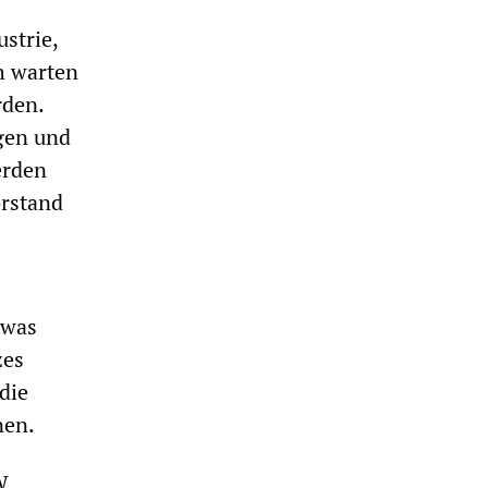
strie,
h warten
rden.
gen und
erden
orstand
 was
zes
die
nen.
W