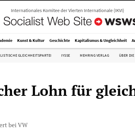
Internationales Komitee der Vierten Internationale
(
IKVI
)
ndemie
Kunst & Kultur
Geschichte
Kapitalismus & Ungleichheit
A
LISTISCHE GLEICHHEITSPARTEI
IYSSE
MEHRING VERLAG
ÜBER DIE
cher Lohn für gleic
iert bei VW