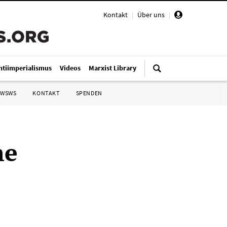
Kontakt
|
Über uns
|
ntiimperialismus
Videos
Marxist Library
 WSWS
KONTAKT
SPENDEN
he