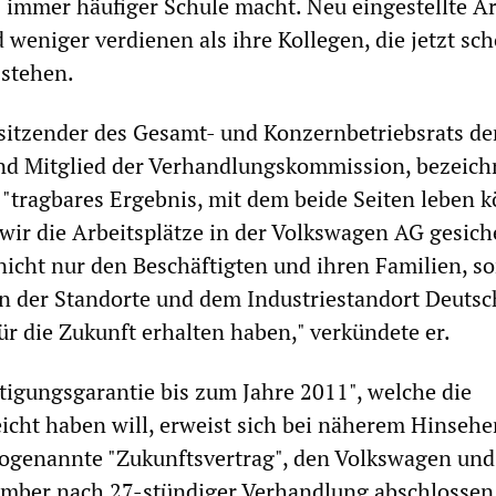
 immer häufiger Schule macht. Neu eingestellte Ar
weniger verdienen als ihre Kollegen, die jetzt sch
 stehen.
rsitzender des Gesamt- und Konzernbetriebsrats de
d Mitglied der Verhandlungskommission, bezeich
 "tragbares Ergebnis, mit dem beide Seiten leben 
 wir die Arbeitsplätze in der Volkswagen AG gesich
icht nur den Beschäftigten und ihren Familien, s
n der Standorte und dem Industriestandort Deutsc
ür die Zukunft erhalten haben," verkündete er.
tigungsgarantie bis zum Jahre 2011", welche die
icht haben will, erweist sich bei näherem Hinsehe
 sogenannte "Zukunftsvertrag", den Volkswagen und
ember nach 27-stündiger Verhandlung abschlossen,