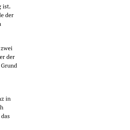
 ist.
de der
n
 zwei
er der
r Grund
nz in
ch
 das