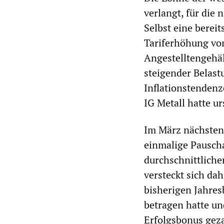
verlangt, für die
Selbst eine berei
Tariferhöhung von
Angestelltengehäl
steigender Belast
Inflationstendenz
IG Metall hatte u
Im März nächsten 
einmalige Pauscha
durchschnittliche
versteckt sich da
bisherigen Jahres
betragen hatte un
Erfolgsbonus geza