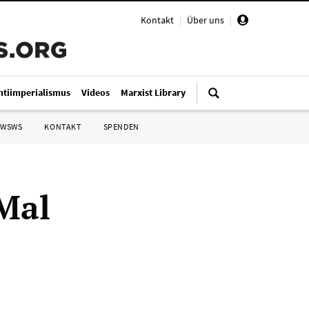
Kontakt
|
Über uns
|
ntiimperialismus
Videos
Marxist Library
 WSWS
KONTAKT
SPENDEN
 Mal