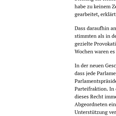
habe zu keinem Zei
gearbeitet, erklärt
Dass daraufhin a
stimmten als in d
gezielte Provokat
Wochen waren es 2
In der neuen Gesc
dass jede Parlame
Parlamentspräside
Parteifraktion. I
dieses Recht imme
Abgeordneten ein
Unterstützung ver