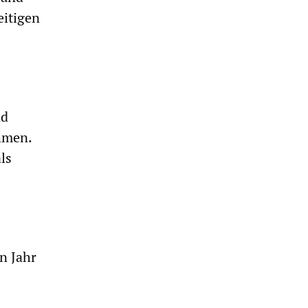
eitigen
nd
hmen.
ls
n Jahr