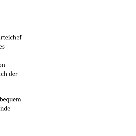
rteichef
es
s
on
ich der
unbequem
ende
-