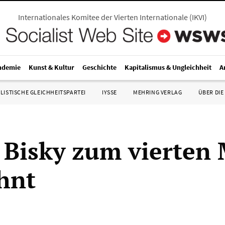
Internationales Komitee der Vierten Internationale
(
IKVI
)
ndemie
Kunst & Kultur
Geschichte
Kapitalismus & Ungleichheit
A
LISTISCHE GLEICHHEITSPARTEI
IYSSE
MEHRING VERLAG
ÜBER DIE
 Bisky zum vierten
hnt