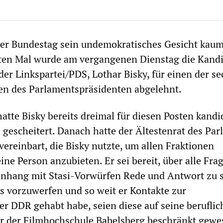
der Bundestag sein undemokratisches Gesicht kau
ten Mal wurde am vergangenen Dienstag die Kandi
der Linkspartei/PDS, Lothar Bisky, für einen der se
ten des Parlamentspräsidenten abgelehnt.
atte Bisky bereits dreimal für diesen Posten kandi
 gescheitert. Danach hatte der Ältestenrat des Pa
vereinbart, die Bisky nutzte, um allen Fraktionen
ne Person anzubieten. Er sei bereit, über alle Fra
hang mit Stasi-Vorwürfen Rede und Antwort zu s
ts vorzuwerfen und so weit er Kontakte zur
der DDR gehabt habe, seien diese auf seine beruflic
or der Filmhochschule Babelsberg beschränkt gewe