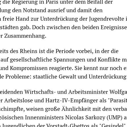
 die Regierung in Paris unter dem Beifall der
ung den Notstand ausrief und damit den
n freie Hand zur Unterdrückung der Jugendrevolte 
städten gab. Doch zwischen den beiden Ereigniss
rer Zusammenhang.
eits des Rheins ist die Periode vorbei, in der die
 auf gesellschaftliche Spannungen und Konflikte m
und Kompromissen reagierte. Sie kennt nur noch e
le Probleme: staatliche Gewalt und Unterdrückung
heidenden Wirtschafts- und Arbeitsminister Wolfg
r Arbeitslose und Hartz-IV-Empfänger als "Parasi
chimpfte, weisen große Ähnlichkeit mit den verba
zösischen Innenministers Nicolas Sarkozy (UMP) a
n Jugendlichen der Vorstadt-Ghettos als "Gesindel"