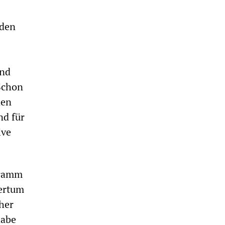
nden
and
Schon
den
nd für
ive
gramm
mertum
her
habe