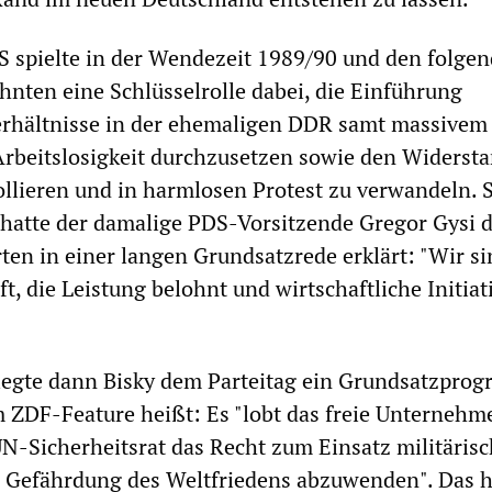
 spielte in der Wendezeit 1989/90 und den folge
hnten eine Schlüsselrolle dabei, die Einführung
Verhältnisse in der ehemaligen DDR samt massivem
rbeitslosigkeit durchzusetzen sowie den Widerst
llieren und in harmlosen Protest zu verwandeln. 
 hatte der damalige PDS-Vorsitzende Gregor Gysi 
ten in einer langen Grundsatzrede erklärt: "Wir si
t, die Leistung belohnt und wirtschaftliche Initiat
legte dann Bisky dem Parteitag ein Grundsatzpro
im ZDF-Feature heißt: Es "lobt das freie Unterneh
N-Sicherheitsrat das Recht zum Einsatz militärisc
e Gefährdung des Weltfriedens abzuwenden". Das 