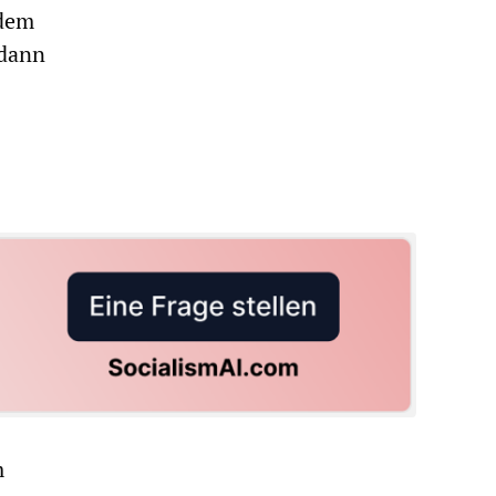
 dem
 dann
m