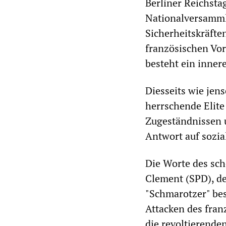
Berliner Reichstag
Nationalversamml
Sicherheitskräfte
französischen Vor
besteht ein inne
Diesseits wie jens
herrschende Elite
Zugeständnissen 
Antwort auf sozia
Die Worte des sc
Clement (SPD), de
"Schmarotzer" bes
Attacken des fran
die revoltierende