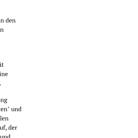
in den
en
it
ine
.
ang
ten" und
len
uf, der
 und