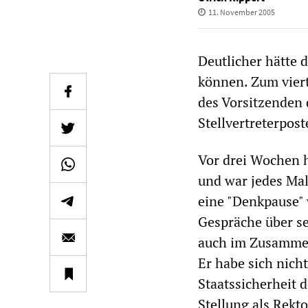
11. November 2005
Deutlicher hätte 
können. Zum vier
des Vorsitzenden 
Stellvertreterpos
Vor drei Wochen h
und war jedes Mal
eine "Denkpause" 
Gespräche über sei
auch im Zusammen
Er habe sich nich
Staatssicherheit 
Stellung als Rekt