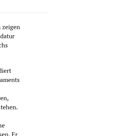
m zeigen
datur
chs
diert
rlaments
gen,
tehen.
he
sen. Er