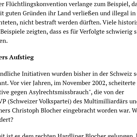
er Flüchtlingskonvention verlange zum Beispiel, d
it guten Gründen ihr Land verließen und illegal in
teten, nicht bestraft werden dürften. Viele histor
Beispiele zeigten, dass es für Verfolgte schwierig s
en.
rs Aufstieg
ndliche Initiativen wurden bisher in der Schweiz 
t. Vor vier Jahren, im November 2002, scheiterte 
ative gegen Asylrechtsmissbrauch", die von der
VP (Schweizer Volkspartei) des Multimilliardärs un
rs Christoph Blocher eingebracht worden war. W
dert?
it ist es dem rechten Hardliner Blocher gelungen, 