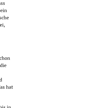
ass
 ein
ische
ei,
schon
die
d
as hat
bis in