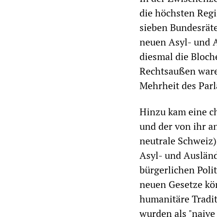
die höchsten Regie
sieben Bundesräte
neuen Asyl- und A
diesmal die Bloche
Rechtsaußen ware
Mehrheit des Parl
Hinzu kam eine c
und der von ihr 
neutrale Schweiz)
Asyl- und Ausländ
bürgerlichen Poli
neuen Gesetze kön
humanitäre Tradi
wurden als "naiv