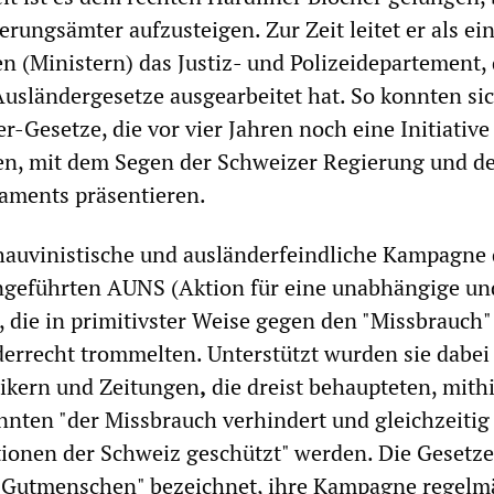
rungsämter aufzusteigen. Zur Zeit leitet er als ei
n (Ministern) das Justiz- und Polizeidepartement, 
usländergesetze ausgearbeitet hat. So konnten si
r-Gesetze, die vor vier Jahren noch eine Initiative
n, mit dem Segen der Schweizer Regierung und d
aments präsentieren.
hauvinistische und ausländerfeindliche Kampagne
angeführten AUNS (Aktion für eine unabhängige un
, die in primitivster Weise gegen den "Missbrauch"
errecht trommelten. Unterstützt wurden sie dabei
tikern und Zeitungen
,
die dreist behaupteten, mithi
nten "der Missbrauch verhindert und gleichzeitig
tionen der Schweiz geschützt" werden. Die Gesetz
e Gutmenschen" bezeichnet, ihre Kampagne regelm