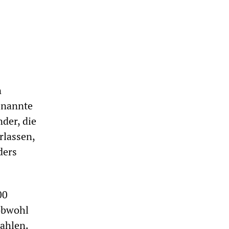
n
enannte
der, die
rlassen,
ders
00
obwohl
zahlen.