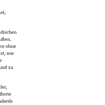
el,
ndischen
ußen.
hen ohne
st, wie
e
 und zu
ler,
ßerte
ndards