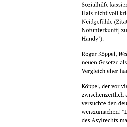
Sozialhilfe kassi
Hals nicht voll kr
Neidgefühle (Zita
Notunterkunft] zu
Handy").
Roger Köppel,
Wel
neuen Gesetze als
Vergleich eher ha
Köppel, der vor v
zwischenzeitlich 
versuchte den de
weiszumachen: "I
des Asylrechts m