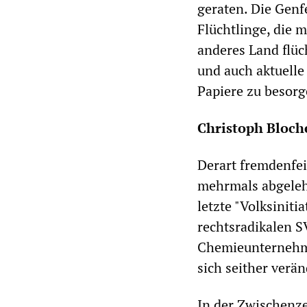
geraten. Die Genf
Flüchtlinge, die m
anderes Land flüch
und auch aktuelle 
Papiere zu besorg
Christoph Bloche
Derart fremdenfei
mehrmals abgelehn
letzte "Volksiniti
rechtsradikalen S
Chemieunternehme
sich seither verän
In der Zwischenze