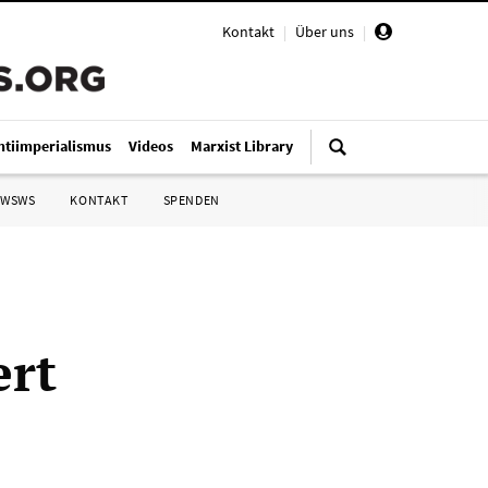
Kontakt
|
Über uns
|
ntiimperialismus
Videos
Marxist Library
 WSWS
KONTAKT
SPENDEN
ert