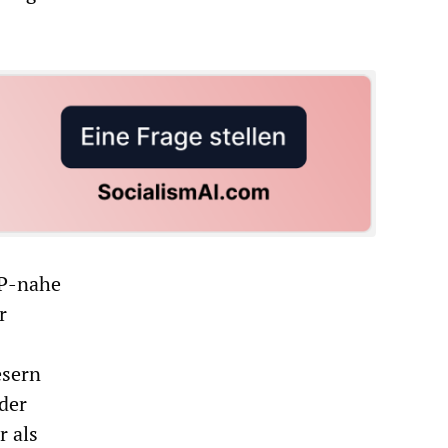
VP-nahe
r
esern
nder
r als