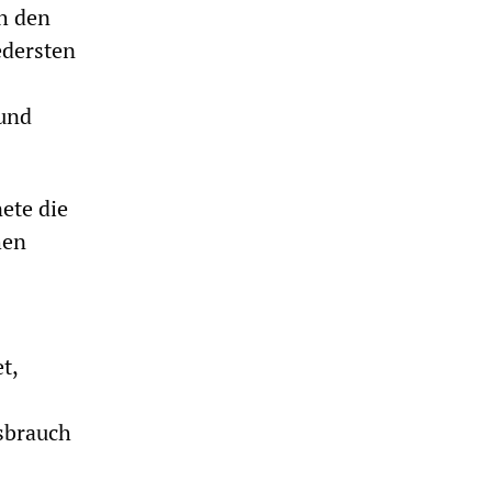
ch den
edersten
 und
ete die
hen
t,
sbrauch