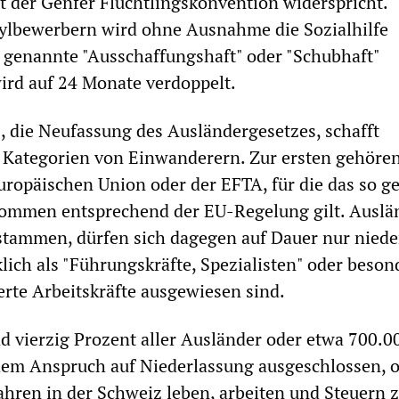
t der Genfer Flüchtlingskonvention widerspricht.
lbewerbern wird ohne Ausnahme die Sozialhilfe
o genannte "Ausschaffungshaft" oder "Schubhaft"
ird auf 24 Monate verdoppelt.
, die Neufassung des Ausländergesetzes, schafft
 Kategorien von Einwanderern. Zur ersten gehöre
ropäischen Union oder der EFTA, für die das so g
kommen entsprechend der EU-Regelung gilt. Auslän
stammen, dürfen sich dagegen auf Dauer nur niede
lich als "Führungskräfte, Spezialisten" oder beson
erte Arbeitskräfte ausgewiesen sind.
 vierzig Prozent aller Ausländer oder etwa 700.0
em Anspruch auf Niederlassung ausgeschlossen, 
Jahren in der Schweiz leben, arbeiten und Steuern 