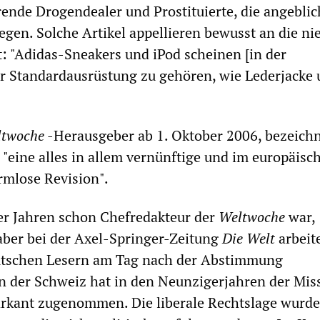
erende Drogendealer und Prostituierte, die angebli
iegen. Solche Artikel appellieren bewusst an die ni
t: "Adidas-Sneakers und iPod scheinen [in der
r Standardausrüstung zu gehören, wie Lederjacke
twoche
-Herausgeber ab 1. Oktober 2006, bezeichn
 "eine alles in allem vernünftige und im europäisc
rmlose Revision".
ier Jahren schon Chefredakteur der
Weltwoche
war,
aber bei der Axel-Springer-Zeitung
Die Welt
arbeite
utschen Lesern am Tag nach der Abstimmung
n der Schweiz hat in den Neunzigerjahren der Mis
arkant zugenommen. Die liberale Rechtslage wurde