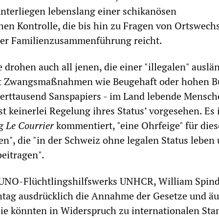
nterliegen lebenslang einer schikanösen
hen Kontrolle, die bis hin zu Fragen von Ortswechs
er Familienzusammenführung reicht.
 drohen auch all jenen, die einer "illegalen" auslä
it Zwangsmaßnahmen wie Beugehaft oder hohen B
derttausend Sanspapiers - im Land lebende Mensc
ist keinerlei Regelung ihres Status’ vorgesehen. Es i
ng
Le Courrier
kommentiert, "eine Ohrfeige" für dies
n", die "in der Schweiz ohne legalen Status leben
beitragen".
 UNO-Flüchtlingshilfswerks UNHCR, William Spind
tag ausdrücklich die Annahme der Gesetze und äu
sie könnten in Widerspruch zu internationalen Sta