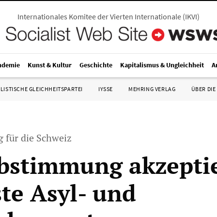
Internationales Komitee der Vierten Internationale
(
IKVI
)
ndemie
Kunst & Kultur
Geschichte
Kapitalismus & Ungleichheit
A
LISTISCHE GLEICHHEITSPARTEI
IYSSE
MEHRING VERLAG
ÜBER DIE
g für die Schweiz
bstimmung akzepti
ste Asyl- und