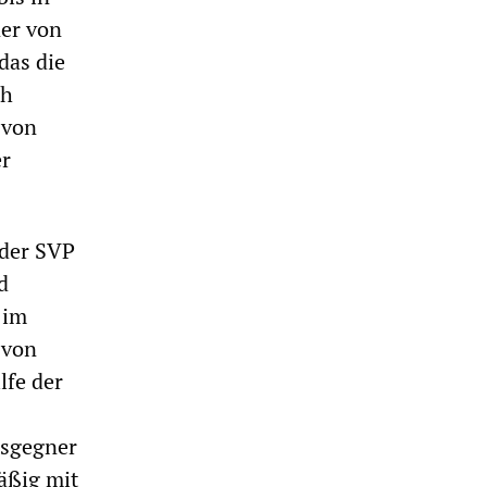
ner von
das die
ch
 von
er
 der SVP
d
 im
 von
lfe der
esgegner
äßig mit