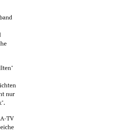
rband
d
che
llten"
ichten
ht nur
k".
RA-TV
leiche