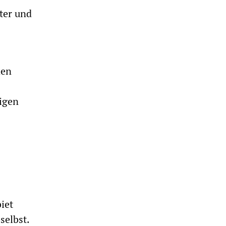
ter und
den
nigen
iet
selbst.