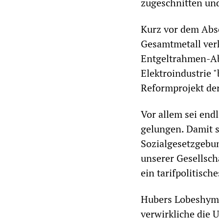
zugeschnitten und
Kurz vor dem Abs
Gesamtmetall ver
Entgeltrahmen-Ab
Elektroindustrie "
Reformprojekt der
Vor allem sei end
gelungen. Damit s
Sozialgesetzgebu
unserer Gesellscha
ein tarifpolitisch
Hubers Lobeshymn
verwirkliche die 