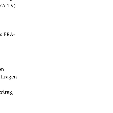
ERA-TV)
-
es ERA-
en
iffragen
rtrag,