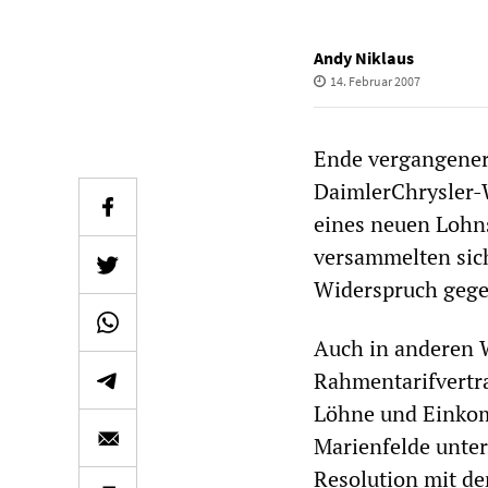
Andy Niklaus
14. Februar 2007
Ende vergangener
DaimlerChrysler-
eines neuen Lohns
versammelten sich
Widerspruch gege
Auch in anderen 
Rahmentarifvertra
Löhne und Einkom
Marienfelde unte
Resolution mit de