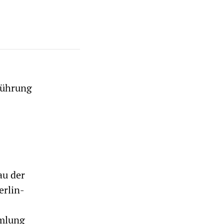
führung
au der
erlin-
mmlung