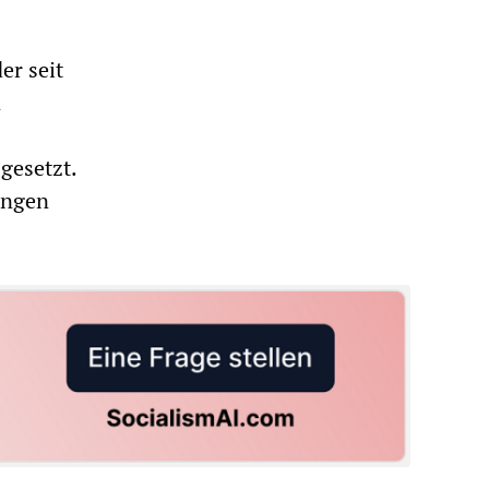
r seit
n
gesetzt.
ungen