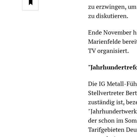
zu erzwingen, u
zu diskutieren.
Ende November hat
Marienfelde berei
TV organisiert.
"Jahrhundertref
Die IG Metall-Fü
Stellvertreter Be
zuständig ist, be
"Jahrhundertwerk"
der schon im Somm
Tarifgebieten Deut