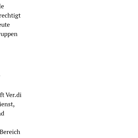
le
rechtigt
eute
Gruppen
r
t Ver.di
ienst,
nd
 Bereich