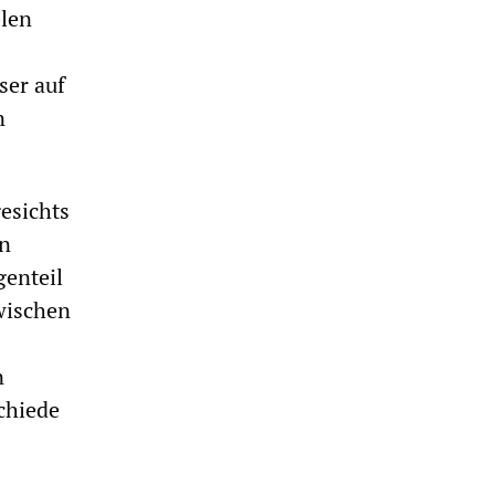
blen
ser auf
n
esichts
an
genteil
zwischen
n
chiede