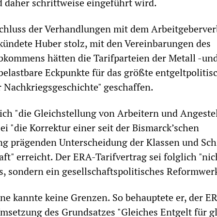
 daher schrittweise eingeführt wird.
chluss der Verhandlungen mit dem Arbeitgeberve
kündete Huber stolz, mit den Vereinbarungen des
kommens hätten die Tarifparteien der Metall -un
belastbare Eckpunkte für das größte entgeltpolitis
 Nachkriegsgeschichte" geschaffen.
lich "die Gleichstellung von Arbeitern und Angeste
ei "die Korrektur einer seit der Bismarck’schen
ng prägenden Unterscheidung der Klassen und Sch
ft" erreicht. Der ERA-Tarifvertrag sei folglich "nic
es, sondern ein gesellschaftspolitisches Reformwer
e kannte keine Grenzen. So behauptete er, der E
Umsetzung des Grundsatzes "Gleiches Entgelt für g