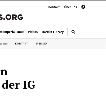
Kontakt
|
Über uns
|
ntiimperialismus
Videos
Marxist Library
 WSWS
KONTAKT
SPENDEN
en
der IG