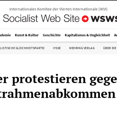
Internationales Komitee der Vierten Internationale
(
IKVI
)
ndemie
Kunst & Kultur
Geschichte
Kapitalismus & Ungleichheit
A
LISTISCHE GLEICHHEITSPARTEI
IYSSE
MEHRING VERLAG
ÜBER DIE
er protestieren geg
ltrahmenabkommen 