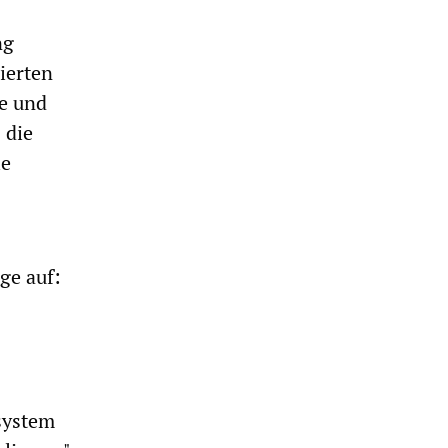
ng
lierten
te und
 die
ie
ge auf:
tsystem