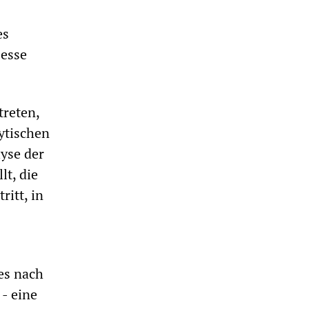
es
zesse
treten,
ytischen
lyse der
lt, die
ritt, in
es nach
 - eine