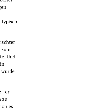
gen
 typisch
ischter
e zum
te. Und
in
, wurde
 - er
n zu
ion es