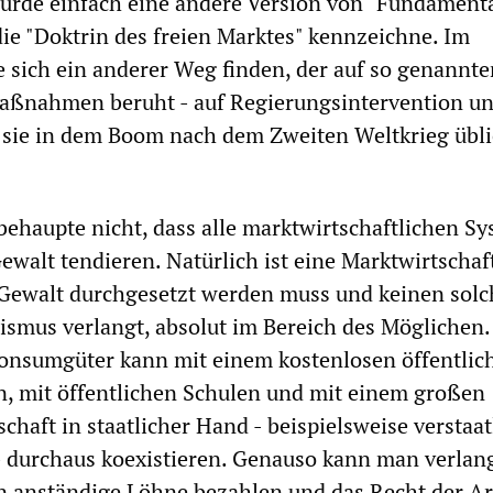
würde einfach eine andere Version von "Fundament
 die "Doktrin des freien Marktes" kennzeichne. Im
ße sich ein anderer Weg finden, der auf so genannt
aßnahmen beruht - auf Regierungsintervention u
 sie in dem Boom nach dem Zweiten Weltkrieg übl
 behaupte nicht, dass alle marktwirtschaftlichen S
ewalt tendieren. Natürlich ist eine Marktwirtschaft
 Gewalt durchgesetzt werden muss und keinen sol
ismus verlangt, absolut im Bereich des Möglichen.
Konsumgüter kann mit einem kostenlosen öffentlic
, mit öffentlichen Schulen und mit einem großen
chaft in staatlicher Hand - beispielsweise verstaat
- durchaus koexistieren. Genauso kann man verlan
 anständige Löhne bezahlen und das Recht der Ar