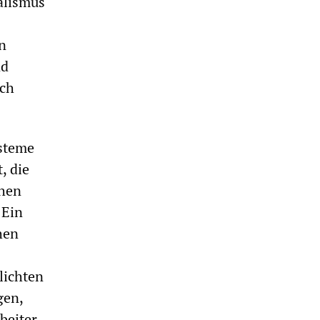
alismus"
en
nd
ich
ysteme
, die
chen
 Ein
hen
lichten
gen,
beiter