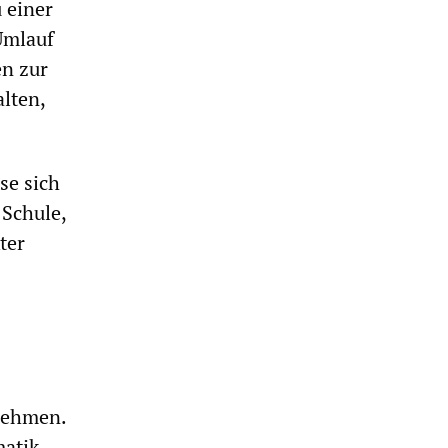
 einer
Umlauf
en zur
lten,
se sich
 Schule,
ter
rnehmen.
matik