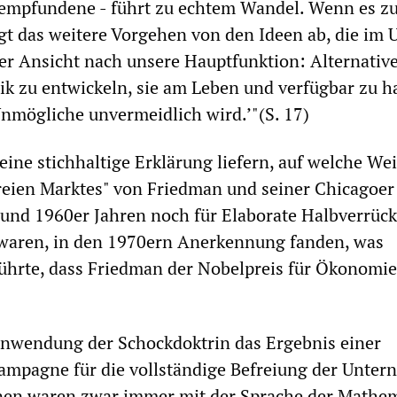
 empfundene - führt zu echtem Wandel. Wenn es zu
t das weitere Vorgehen von den Ideen ab, die im 
ner Ansicht nach unsere Hauptfunktion: Alternativ
ik zu entwickeln, sie am Leben und verfügbar zu ha
 Unmögliche unvermeidlich wird.’"(S. 17)
eine stichhaltige Erklärung liefern, auf welche Wei
freien Marktes" von Friedman und seiner Chicagoer
 und 1960er Jahren noch für Elaborate Halbverrück
waren, in den 1970ern Anerkennung fanden, was
führte, dass Friedman der Nobelpreis für Ökonomie
 Anwendung der Schockdoktrin das Ergebnis einer
ampagne für die vollständige Befreiung der Unte
nen waren zwar immer mit der Sprache der Mathe