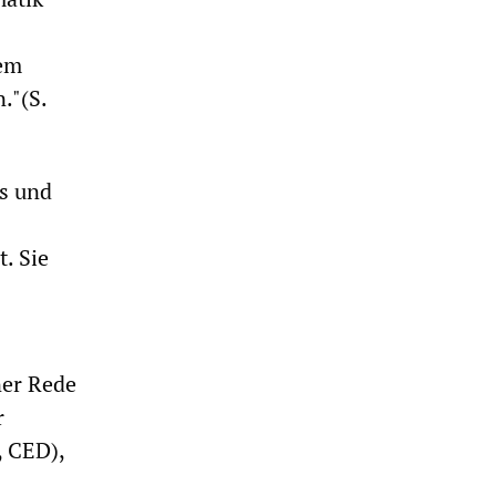
rem
."(S.
es und
. Sie
ner Rede
r
, CED),