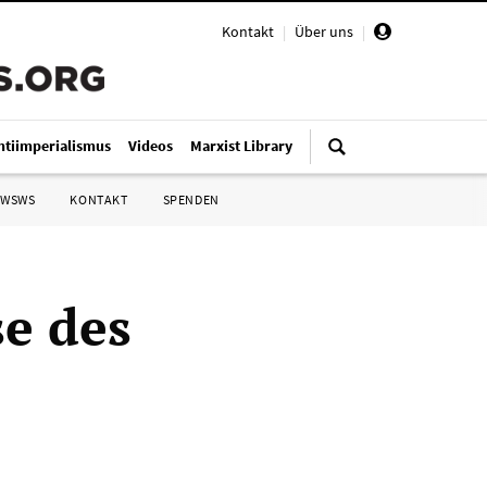
Kontakt
|
Über uns
|
ntiimperialismus
Videos
Marxist Library
 WSWS
KONTAKT
SPENDEN
se des