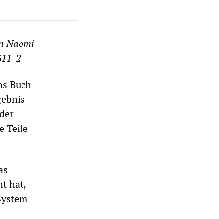
on Naomi
611-2
ns Buch
gebnis
der
e Teile
as
t hat,
 System