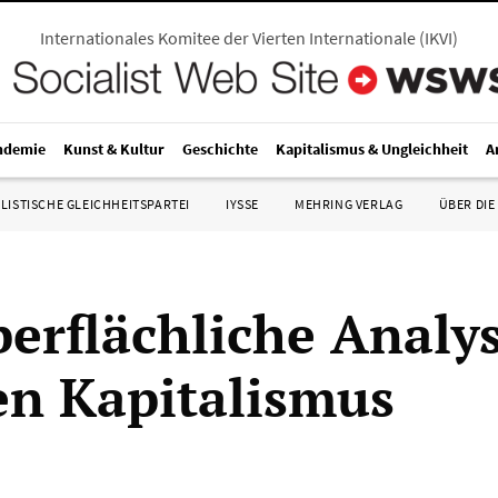
Internationales Komitee der Vierten Internationale
(
IKVI
)
ndemie
Kunst & Kultur
Geschichte
Kapitalismus & Ungleichheit
A
LISTISCHE GLEICHHEITSPARTEI
IYSSE
MEHRING VERLAG
ÜBER DIE
berflächliche Analy
en Kapitalismus