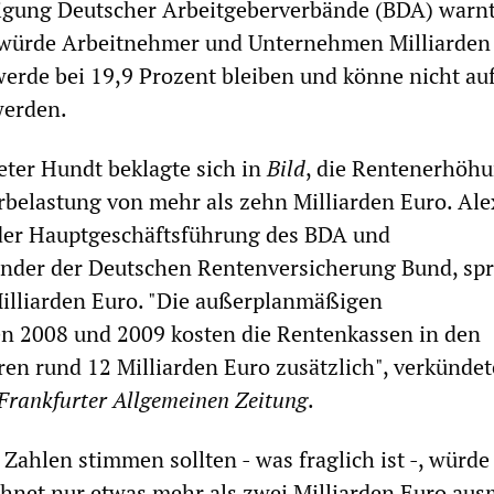
igung Deutscher Arbeitgeberverbände (BDA) warnt
ürde Arbeitnehmer und Unternehmen Milliarden 
werde bei 19,9 Prozent bleiben und könne nicht au
werden.
ter Hundt beklagte sich in
Bild
, die Rentenerhöh
belastung von mehr als zehn Milliarden Euro. Al
 der Hauptgeschäftsführung des BDA und
ender der Deutschen Rentenversicherung Bund, sp
illiarden Euro. "Die außerplanmäßigen
 2008 und 2009 kosten die Rentenkassen in den
ren rund 12 Milliarden Euro zusätzlich", verkündet
Frankfurter Allgemeinen Zeitung
.
Zahlen stimmen sollten - was fraglich ist -, würde
hnet nur etwas mehr als zwei Milliarden Euro au