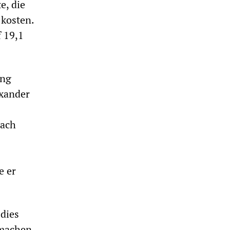
e, die
kosten.
f 19,1
ung
exander
rach
e er
 dies
smachen.