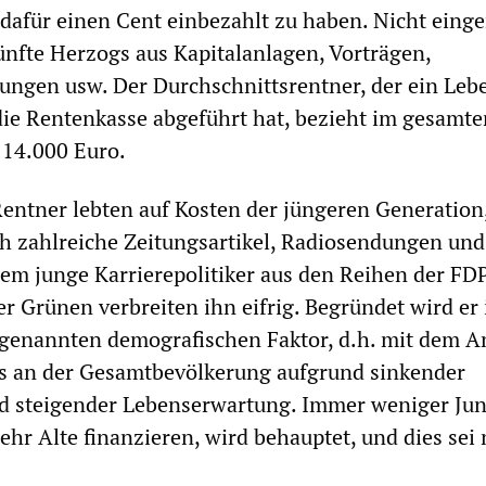
 dafür einen Cent einbezahlt zu haben. Nicht eing
ünfte Herzogs aus Kapitalanlagen, Vorträgen,
ungen usw. Der Durchschnittsrentner, der ein Leb
die Rentenkasse abgeführt hat, bezieht im gesamte
 14.000 Euro.
Rentner lebten auf Kosten der jüngeren Generation
ch zahlreiche Zeitungsartikel, Radiosendungen und
lem junge Karrierepolitiker aus den Reihen der FDP
r Grünen verbreiten ihn eifrig. Begründet wird er 
genannten demografischen Faktor, d.h. mit dem A
ls an der Gesamtbevölkerung aufgrund sinkender
d steigender Lebenserwartung. Immer weniger Ju
r Alte finanzieren, wird behauptet, und dies sei 