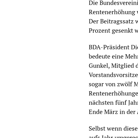
Die Bundesverein
Rentenerhöhung w
Der Beitragssatz 
Prozent gesenkt 
BDA-Präsident Die
bedeute eine Mehr
Gunkel, Mitglied
Vorstandsvorsitz
sogar von zwölf M
Rentenerhöhungen
nächsten fünf Jah
Ende März in der
Selbst wenn diese 
aufs Jahr umgerec