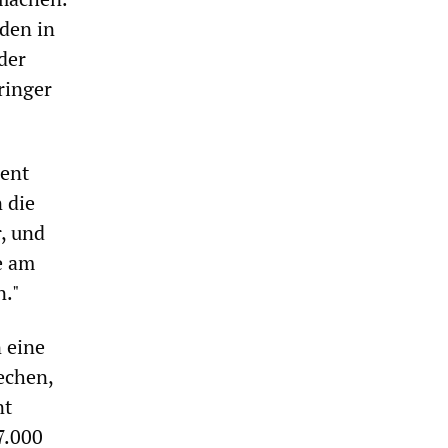
den in
der
ringer
dent
n die
, und
e am
n."
 eine
echen,
nt
7.000