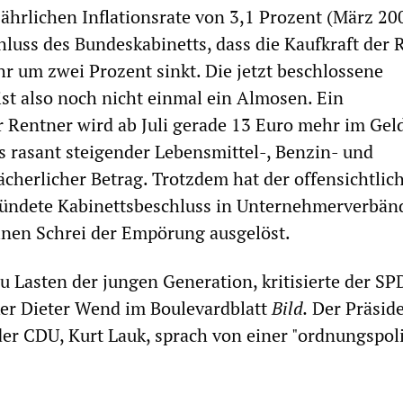
jährlichen Inflationsrate von 3,1 Prozent (März 20
hluss des Bundeskabinetts, dass die Kaufkraft der 
hr um zwei Prozent sinkt. Die jetzt beschlossene
t also noch nicht einmal ein Almosen. Ein
r Rentner wird ab Juli gerade 13 Euro mehr im Gel
s rasant steigender Lebensmittel-, Benzin- und
ächerlicher Betrag. Trotzdem hat der offensichtlic
ründete Kabinettsbeschluss in Unternehmerverbän
einen Schrei der Empörung ausgelöst.
zu Lasten der jungen Generation, kritisierte der SP
ker Dieter Wend im Boulevardblatt
Bild.
Der Präside
der CDU, Kurt Lauk, sprach von einer "ordnungspol