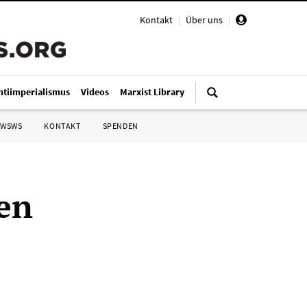
Kontakt
|
Über uns
|
ntiimperialismus
Videos
Marxist Library
 WSWS
KONTAKT
SPENDEN
gen