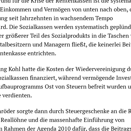
rund für die Krise der Rentenkassen ist die system
 Einkommen und Vermögen von unten nach oben, 
ung seit Jahrzehnten in wachsendem Tempo
rd. Die Sozialkassen werden systematisch geplünd
 größerer Teil des Sozialprodukts in die Taschen
albesitzern und Managern fließt, die keinerlei Bei
entenkasse entrichten.
ng Kohl hatte die Kosten der Wiedervereinigung d
ozialkassen finanziert, während vermögende Inves
fbauprogramms Ost von Steuern befreit wurden u
 verdienten.
röder sorgte dann durch Steuergeschenke an die 
 Reallöhne und die massenhafte Einführung von
im Rahmen der Agenda 2010 dafür, dass die Beitrag