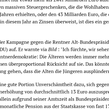
den massiven Steuergeschenken, die die Wohlhaben
ahren erhielten, oder den 43 Milliarden Euro, die 
n diesem Jahr an Zinsen überweist, ist dies ein ge
 der Kampagne gegen die Rentner Alt-Bundespräsi
U) auf. Er warnte via
Bild
: "Ich fürchte, wir sehe
entnerdemokratie: Die Älteren werden immer mehr
men überproportional Rücksicht auf sie. Das könnt
ung gehen, dass die Alten die Jüngeren ausplünder
ine gute Portion Unverschämtheit dazu, sich gegen
nerhöhung von durchschnittlich 13 Euro auszuspr
llein aufgrund seiner Amtszeit als Bundespräside
monatliche Pension aus der Staatskasse von fast 1