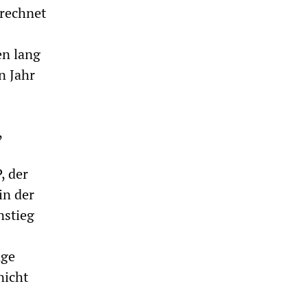
erechnet
en lang
n Jahr
,
, der
in der
nstieg
nge
nicht