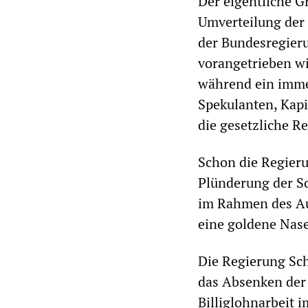
Der eigentliche G
Umverteilung der
der Bundesregier
vorangetrieben wi
während ein immer
Spekulanten, Kapit
die gesetzliche R
Schon die Regieru
Plünderung der S
im Rahmen des Au
eine goldene Nase
Die Regierung Sch
das Absenken der
Billiglohnarbeit 