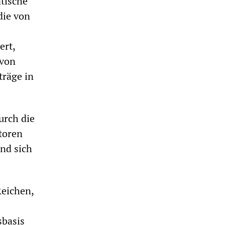
atische
die von
ert,
 von
träge in
urch die
toren
nd sich
Reichen,
sbasis