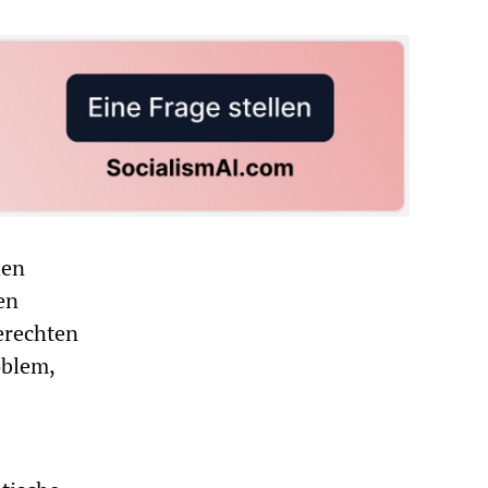
den
en
erechten
oblem,