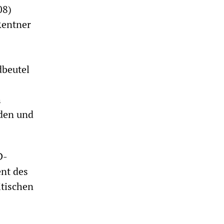
08)
Rentner
dbeutel
h
den und
D-
nt des
itischen