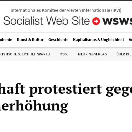
Internationales Komitee der Vierten Internationale
(
IKVI
)
ndemie
Kunst & Kultur
Geschichte
Kapitalismus & Ungleichheit
A
LISTISCHE GLEICHHEITSPARTEI
IYSSE
MEHRING VERLAG
ÜBER DIE
haft protestiert ge
nerhöhung