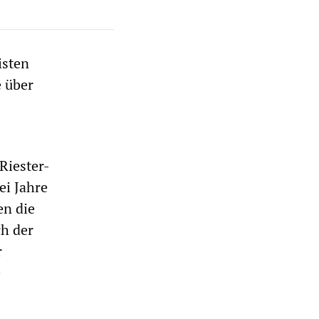
isten
e über
Riester-
ei Jahre
en die
ch der
r
e