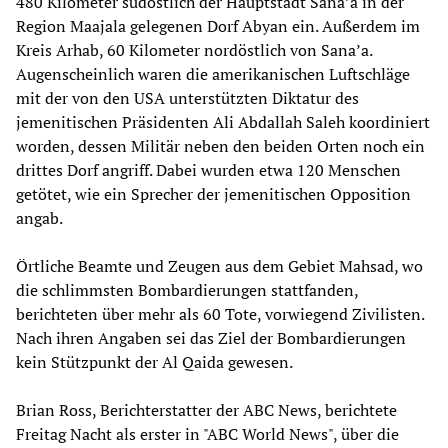
480 Kilometer südöstlich der Hauptstadt Sana’a in der
Region Maajala gelegenen Dorf Abyan ein. Außerdem im
Kreis Arhab, 60 Kilometer nordöstlich von Sana’a.
Augenscheinlich waren die amerikanischen Luftschläge
mit der von den USA unterstützten Diktatur des
jemenitischen Präsidenten Ali Abdallah Saleh koordiniert
worden, dessen Militär neben den beiden Orten noch ein
drittes Dorf angriff. Dabei wurden etwa 120 Menschen
getötet, wie ein Sprecher der jemenitischen Opposition
angab.
Örtliche Beamte und Zeugen aus dem Gebiet Mahsad, wo
die schlimmsten Bombardierungen stattfanden,
berichteten über mehr als 60 Tote, vorwiegend Zivilisten.
Nach ihren Angaben sei das Ziel der Bombardierungen
kein Stützpunkt der Al Qaida gewesen.
Brian Ross, Berichterstatter der ABC News, berichtete
Freitag Nacht als erster in "ABC World News", über die