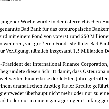
gangener Woche wurde in der österreichischen Ha
o genannte Bad Bank für das osteuropäische Banke
 wird mit einem Fond von vorerst rund 250 Millione
n weiteren, viel größeren Fonds stellt der Bad Ban
r Verfügung, nämlich insgesamt 1,5 Milliarden Do
e-Präsident der International Finance Corporation,
t, begründete diesen Schritt damit, dass Osteuropa 
 weltweiten Finanzkrise der letzten Jahre getroffe
 einem dramatischen Anstieg fauler Kredite geführt
g entweder überhaupt nicht mehr oder nur zu eine
punkt oder nur in einem ganz geringem Umfang ge