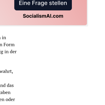
 in
in Form
g in der
wahrt,
und das
gaben
en oder