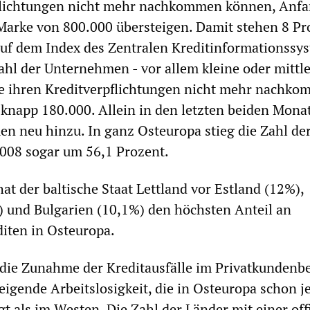
pflichtungen nicht mehr nachkommen können, Anf
 Marke von 800.000 übersteigen. Damit stehen 8 Pr
auf dem Index des Zentralen Kreditinformationssy
ahl der Unternehmen - vor allem kleine oder mittl
e ihren Kreditverpflichtungen nicht mehr nachk
i knapp 180.000. Allein in den letzten beiden Mona
n neu hinzu. In ganz Osteuropa stieg die Zahl der
008 sogar um 56,1 Prozent.
at der baltische Staat Lettland vor Estland (12%),
 und Bulgarien (10,1%) den höchsten Anteil an
iten in Osteuropa.
die Zunahme der Kreditausfälle im Privatkundenb
teigende Arbeitslosigkeit, die in Osteuropa schon je
gt als im Westen. Die Zahl der Länder mit einer off