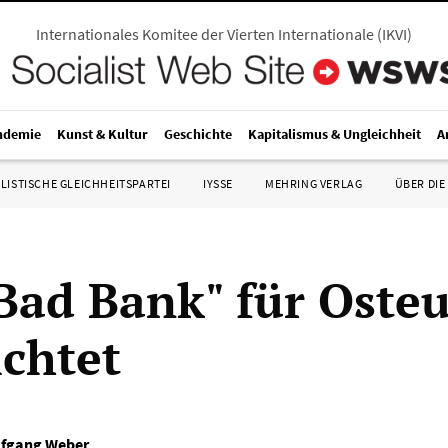
Internationales Komitee der Vierten Internationale
(
IKVI
)
ndemie
Kunst & Kultur
Geschichte
Kapitalismus & Ungleichheit
A
LISTISCHE GLEICHHEITSPARTEI
IYSSE
MEHRING VERLAG
ÜBER DIE
"Bad Bank" für Oste
ichtet
fgang Weber