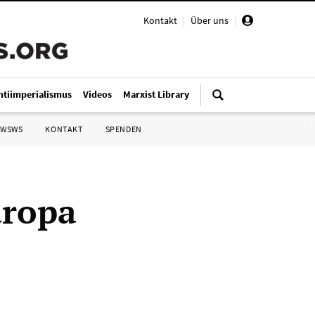
Kontakt
|
Über uns
|
ntiimperialismus
Videos
Marxist Library
 WSWS
KONTAKT
SPENDEN
uropa