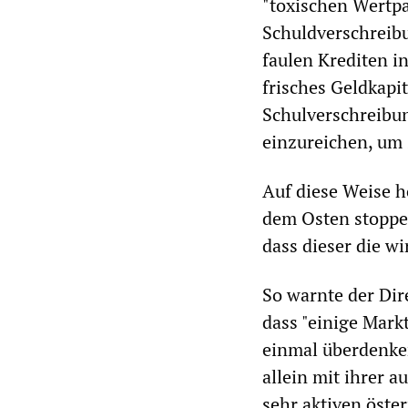
"toxischen Wertp
Schuldverschreib
faulen Krediten i
frisches Geldkapi
Schulverschreibun
einzureichen, um 
Auf diese Weise h
dem Osten stoppe
dass dieser die wi
So warnte der Dir
dass "einige Mark
einmal überdenke
allein mit ihrer 
sehr aktiven öst