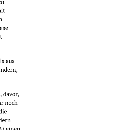
en
it
n
iese
t
ls aus
indern,
, davor,
hr noch
die
ndern
A) einen