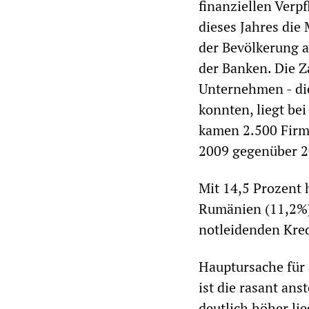
finanziellen Ver
dieses Jahres die
der Bevölkerung 
der Banken. Die Z
Unternehmen - di
konnten, liegt be
kamen 2.500 Firme
2009 gegenüber 2
Mit 14,5 Prozent h
Rumänien (11,2%)
notleidenden Kred
Hauptursache für 
ist die rasant ans
deutlich höher lie