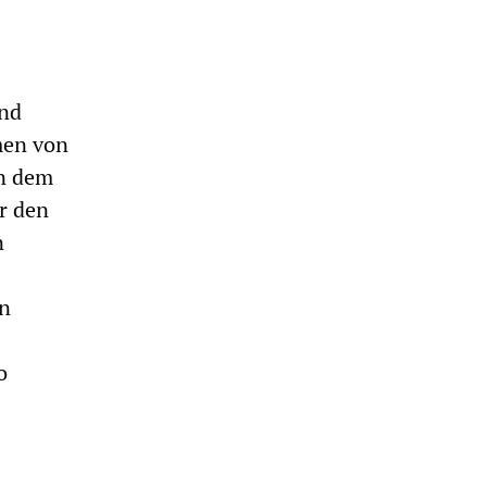
und
men von
on dem
r den
n
in
o