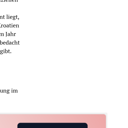
t liegt,
Kroatien
im Jahr
 bedacht
gibt.
lung im