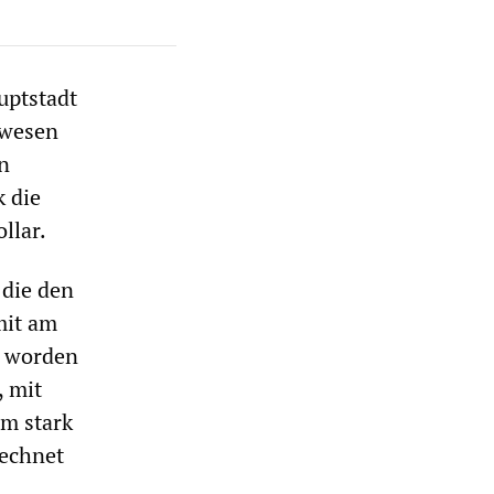
uptstadt
nwesen
n
k die
llar.
 die den
mit am
n worden
, mit
m stark
rechnet