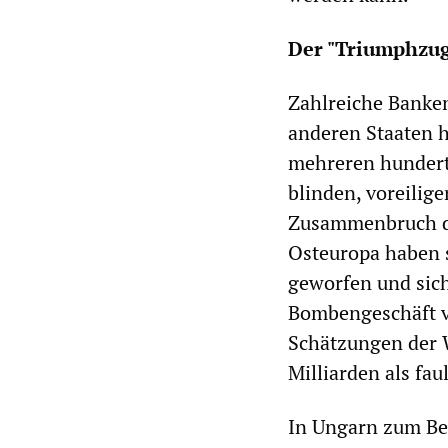
Der "Triumphzug
Zahlreiche Banken
anderen Staaten h
mehreren hundert
blinden, voreilig
Zusammenbruch de
Osteuropa haben s
geworfen und sich
Bombengeschäft v
Schätzungen der 
Milliarden als fau
In Ungarn zum Bei