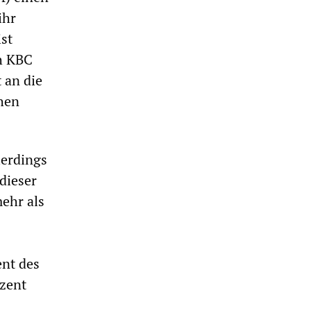
ihr
ist
ch KBC
 an die
hen
lerdings
 dieser
mehr als
ent des
ozent