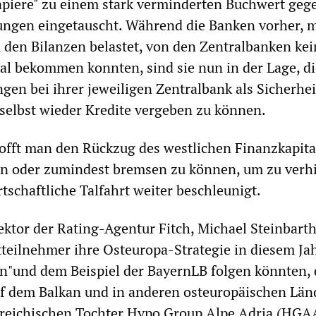
apiere" zu einem stark verminderten Buchwert geg
ungen eingetauscht. Während die Banken vorher, m
n den Bilanzen belastet, von den Zentralbanken kei
tal bekommen konnten, sind sie nun in der Lage, d
gen bei ihrer jeweiligen Zentralbank als Sicherhei
selbst wieder Kredite vergeben zu können.
offt man den Rückzug des westlichen Finanzkapita
n oder zumindest bremsen zu können, um zu verh
rtschaftliche Talfahrt weiter beschleunigt.
ektor der Rating-Agentur Fitch, Michael Steinbarth
tteilnehmer ihre Osteuropa-Strategie in diesem Ja
n"und dem Beispiel der BayernLB folgen könnten, 
auf dem Balkan und in anderen osteuropäischen Lä
erreichischen Tochter Hypo Group Alpe Adria (HGA