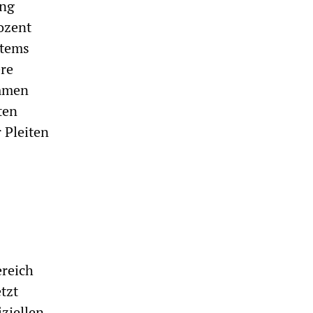
ang
ozent
stems
ere
ommen
ten
 Pleiten
ereich
tzt
iziellen