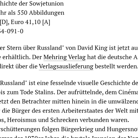
chichte der Sowjetunion
ehr als 550 Abbildungen
[D], Euro 41,10 [A]
34-091-0
er Stern über Russland" von David King ist jetzt au
 erhältlich. Der
Mehring Verlag
hat die deutsche 
direkt über die
Verlagsauslieferung
bestellt werden
Russland" ist eine fesselnde visuelle Geschichte d
s zum Tode Stalins. Der aufrüttelnde, dem Cinéma
setzt den Betrachter mitten hinein in die umwälzen
r die Bürger des ersten Arbeiterstaates der Welt mi
s, Heroismus und Schrecken verbunden waren.
rschütterungen folgen Bürgerkrieg und Hungersno