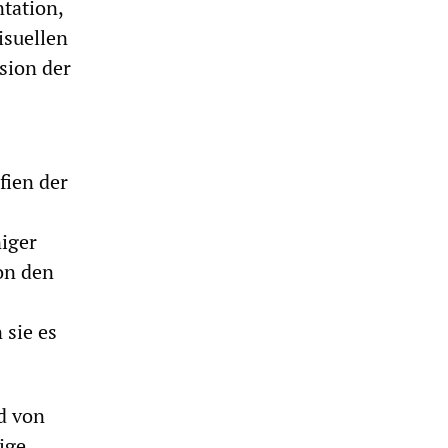
tation,
isuellen
rsion der
fien der
iger
on den
 sie es
d von
ige