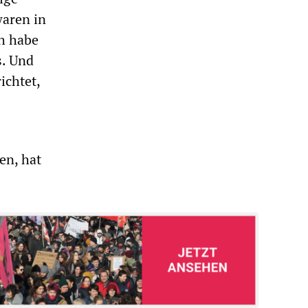
waren in
h habe
s. Und
ichtet,
en, hat