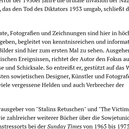
rror der 1930er Jahre die brutale Invasion der Naz
, das den Tod des Diktators 1953 umgab, schließt d
ate, Fotografien und Zeichnungen sind hier in höc
geben, begleitet von kenntnisreichen und informa
 Bilder sind hier zum ersten Mal zu sehen. Ausgeh
ischen Ereignissen, richtet der Autor den Fokus au
e und Schicksale. So entreißt er, gestützt auf das
ten sowjetischen Designer, Künstler und Fotograf
viele vergessene Helden und auch Verbrecher der
rausgeber von "Stalins Retuschen" und "The Victim
wie zahlreicher weiterer Bücher über die Sowjetuni
nstressorts bei der
Sunday Times
von 1965 bis 197