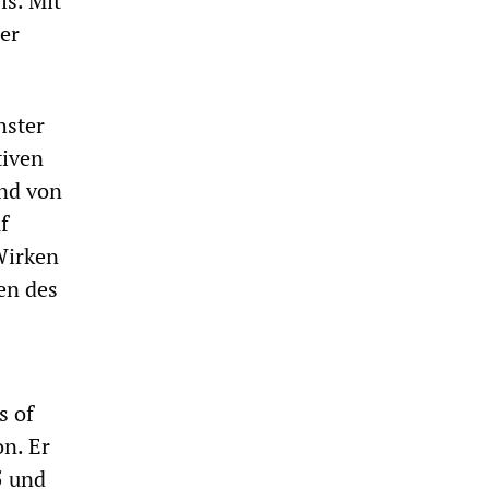
is. Mit
er
hster
tiven
end von
f
 Wirken
en des
s of
on. Er
5 und