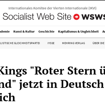
Internationales Komitee der Vierten Internationale
(
IKVI
)
ndemie
Kunst & Kultur
Geschichte
Kapitalismus & Ungleichheit
A
LISTISCHE GLEICHHEITSPARTEI
IYSSE
MEHRING VERLAG
ÜBER DIE
Kings "Roter Stern 
nd" jetzt in Deutsch
ich