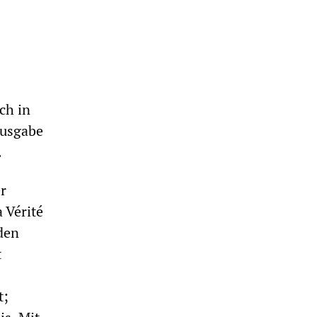
ch in
Ausgabe
.
er
 Vérité
den
t
t;