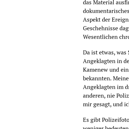
das Material ausf
dokumentarisches 
Aspekt der Ereigni
Geschehnisse dage
Wesentlichen chr
Da ist etwas, was 
Angeklagten in d
Kamenew und eini
bekannten. Meine 
Angeklagten im d
anderen, nie Poliz
mir gesagt, und i
Es gibt Polizeifo
weniger bedeuten