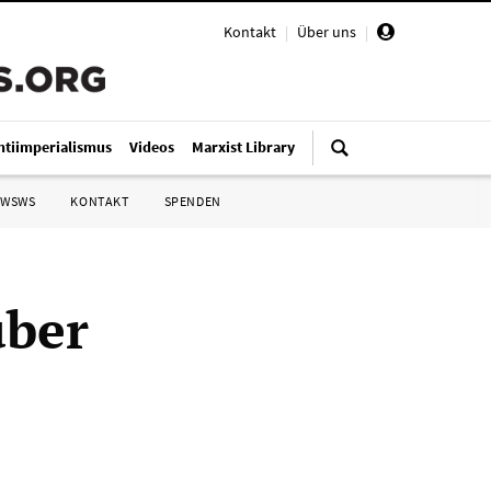
Kontakt
|
Über uns
|
ntiimperialismus
Videos
Marxist Library
 WSWS
KONTAKT
SPENDEN
über