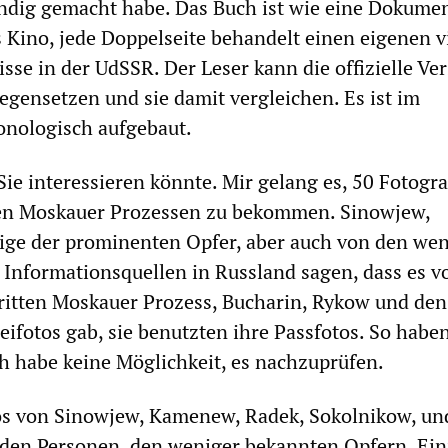
indig gemacht habe. Das Buch ist wie eine Dokumen
Kino, jede Doppelseite behandelt einen eigenen v
sse in der UdSSR. Der Leser kann die offizielle Ve
gensetzen und sie damit vergleichen. Es ist im
onologisch aufgebaut.
Sie interessieren könnte. Mir gelang es, 50 Fotogra
en Moskauer Prozessen zu bekommen. Sinowjew,
ge der prominenten Opfer, aber auch von den wen
Informationsquellen in Russland sagen, dass es v
ritten Moskauer Prozess, Bucharin, Rykow und den
eifotos gab, sie benutzten ihre Passfotos. So haben
ch habe keine Möglichkeit, es nachzuprüfen.
tos von Sinowjew, Kamenew, Radek, Sokolnikow, un
den Personen, den weniger bekannten Opfern. Ein