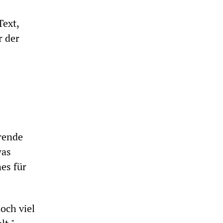
Text,
r der
hrende
was
nes für
och viel