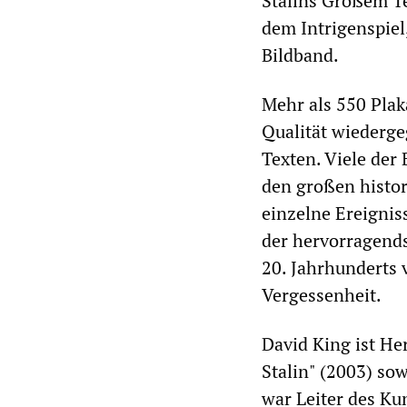
Stalins Großem Te
dem Intrigenspiel
Bildband.
Mehr als 550 Plak
Qualität wiederge
Texten. Viele der
den großen histor
einzelne Ereigniss
der hervorragends
20. Jahrhunderts 
Vergessenheit.
David King ist He
Stalin" (2003) so
war Leiter des Ku