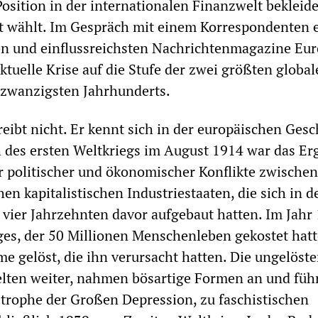
sition in der internationalen Finanzwelt bekleide
t wählt. Im Gespräch mit einem Korrespondenten 
en und einflussreichsten Nachrichtenmagazine Eu
 aktuelle Krise auf die Stufe der zwei größten globa
 zwanzigsten Jahrhunderts.
reibt nicht. Er kennt sich in der europäischen Gesc
 des ersten Weltkriegs im August 1914 war das Er
r politischer und ökonomischer Konflikte zwische
en kapitalistischen Industriestaaten, die sich in d
n vier Jahrzehnten davor aufgebaut hatten. Im Jahr
es, der 50 Millionen Menschenleben gekostet hatt
me gelöst, die ihn verursacht hatten. Die ungelöst
lten weiter, nahmen bösartige Formen an und füh
astrophe der Großen Depression, zu faschistischen