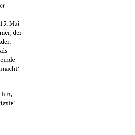
er
15. Mai
mmer, der
der.
als
Feinde
lmacht’
 hin,
igste"