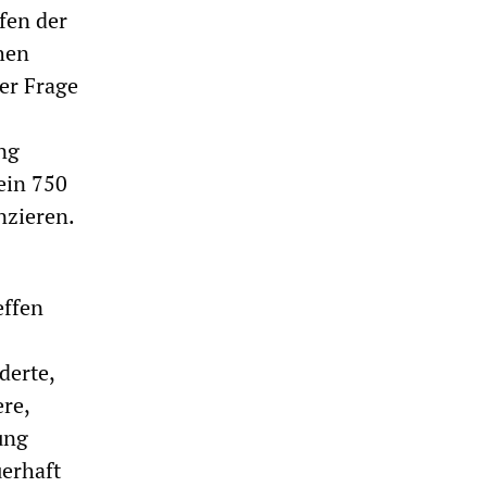
fen der
hen
er Frage
ng
ein 750
nzieren.
effen
derte,
re,
ung
erhaft