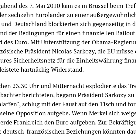
abend des 7. Mai 2010 kam es in Brüssel beim Tref
der sechzehn Euroländer zu einer außergewöhnlic
 und Deutschland blockierten sich gegenseitig in d
nd der Bedingungen für einen finanziellen Bailout
d des Euro. Mit Unterstützung der Obama-Regieru
nzösische Präsident Nicolas Sarkozy, die EU müsse 
eures Sicherheitsnetz für die Einheitswährung fina
leistete hartnäckig Widerstand.
en 23.30 Uhr und Mitternacht explodierte das Tr
obachter berichteten, begann Präsident Sarkozy zu
laffen", schlug mit der Faust auf den Tisch und for
seine Opposition aufgebe. Wenn Merkel sich weige
erde Frankreich den Euro aufgeben. Zur Bekräftig
ie deutsch-französischen Beziehungen könnten dau