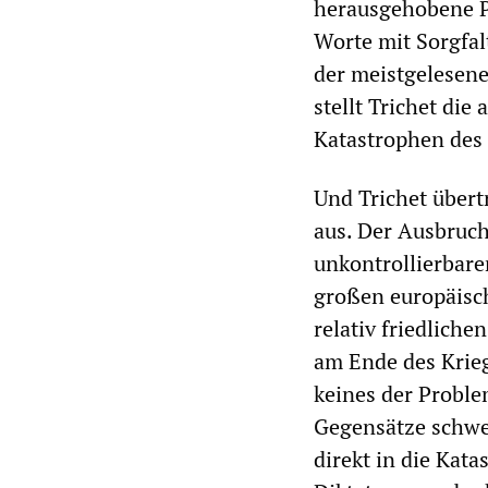
herausgehobene Po
Worte mit Sorgfal
der meistgelesen
stellt Trichet die
Katastrophen des
Und Trichet übert
aus. Der Ausbruch
unkontrollierbare
großen europäisch
relativ friedliche
am Ende des Krieg
keines der Proble
Gegensätze schwe
direkt in die Kat