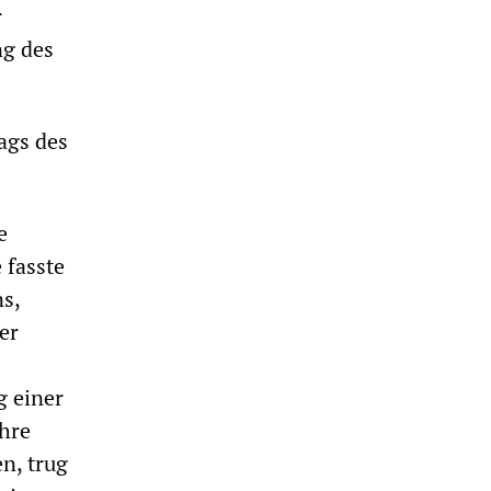
r
ng des
ags des
e
 fasste
s,
er
g einer
ihre
n, trug