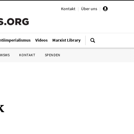
Kontakt
|
Über uns
|
ntiimperialismus
Videos
Marxist Library
 WSWS
KONTAKT
SPENDEN
k