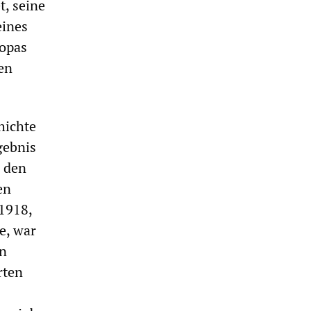
t, seine
eines
ropas
len
hichte
gebnis
n den
en
 1918,
e, war
en
rten