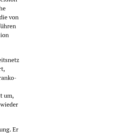
che
die von
führen
sion
eitsnetz
t,
franko-
t um,
 wieder
ung. Er