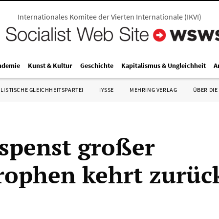
Internationales Komitee der Vierten Internationale
(
IKVI
)
ndemie
Kunst & Kultur
Geschichte
Kapitalismus & Ungleichheit
A
LISTISCHE GLEICHHEITSPARTEI
IYSSE
MEHRING VERLAG
ÜBER DIE
spenst großer
rophen kehrt zurüc