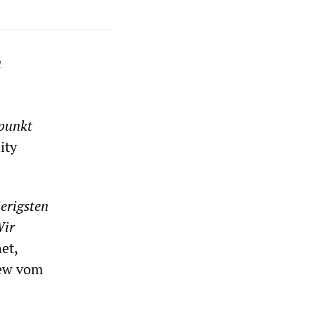
n
tpunkt
ity
erigsten
Wir
et,
iew vom