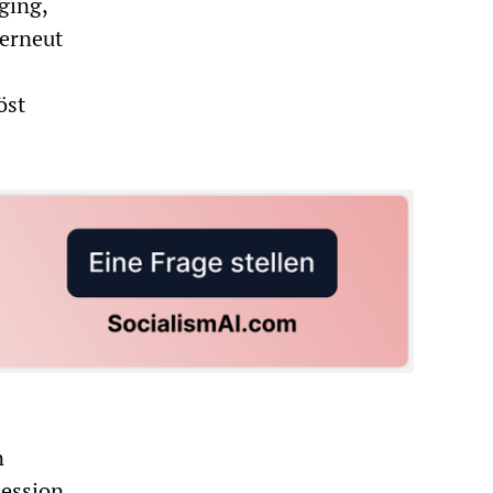
ging,
 erneut
öst
n
zession