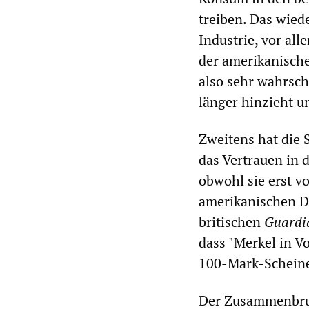
treiben. Das wied
Industrie, vor al
der amerikanisch
also sehr wahrsch
länger hinzieht un
Zweitens hat die 
das Vertrauen in 
obwohl sie erst v
amerikanischen D
britischen
Guardi
dass "Merkel in V
100-Mark-Scheine
Der Zusammenbruc