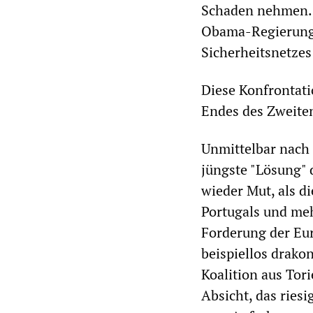
Schaden nehmen. 
Obama-Regierung 
Sicherheitsnetzes
Diese Konfrontati
Endes des Zweiten
Unmittelbar nach 
jüngste "Lösung" 
wieder Mut, als d
Portugals und meh
Forderung der E
beispiellos drak
Koalition aus Tor
Absicht, das ries