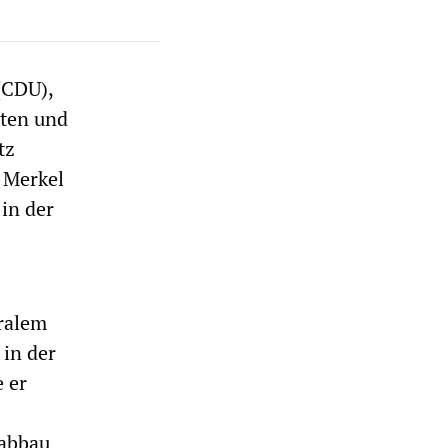
(CDU),
eten und
tz
a Merkel
in der
eralem
 in der
 er
labbau