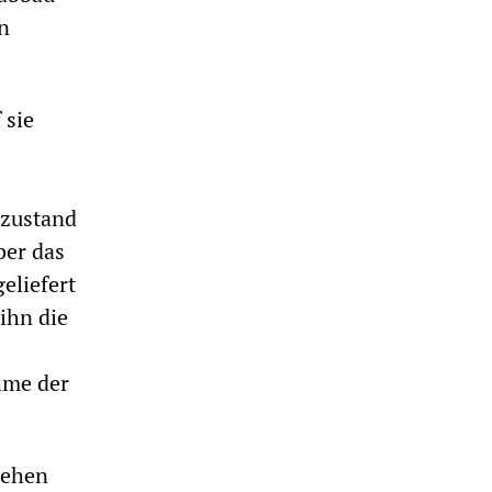
n
 sie
szustand
ber das
eliefert
ihn die
hme der
sehen