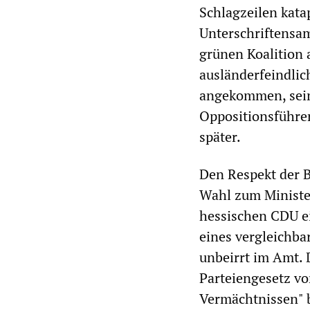
Schlagzeilen kata
Unterschriftensam
grünen Koalition 
ausländerfeindlic
angekommen, seine
Oppositionsführer
später.
Den Respekt der B
Wahl zum Ministe
hessischen CDU e
eines vergleichba
unbeirrt im Amt. 
Parteiengesetz vo
Vermächtnissen" b