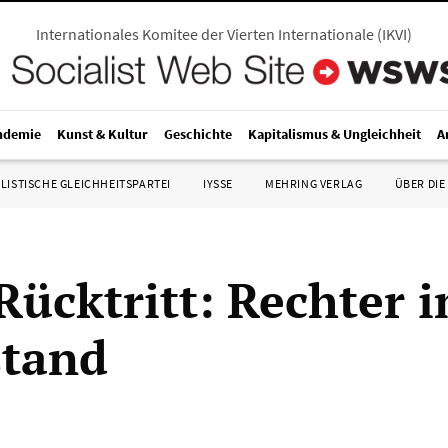
Internationales Komitee der Vierten Internationale
(
IKVI
)
ndemie
Kunst & Kultur
Geschichte
Kapitalismus & Ungleichheit
A
LISTISCHE GLEICHHEITSPARTEI
IYSSE
MEHRING VERLAG
ÜBER DIE
Rücktritt: Rechter 
stand