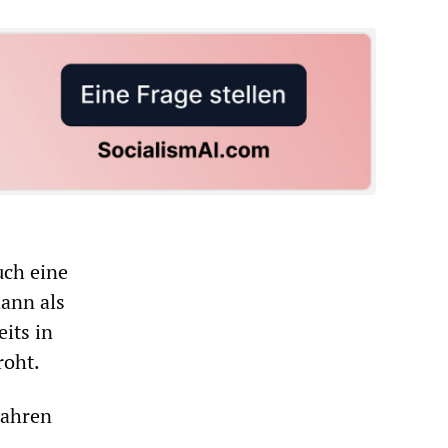
uch eine
ann als
its in
roht.
Jahren