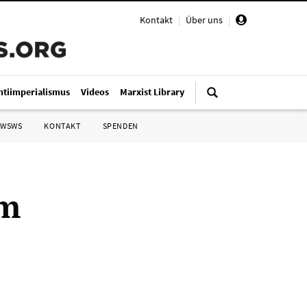
Kontakt
|
Über uns
|
ntiimperialismus
Videos
Marxist Library
 WSWS
KONTAKT
SPENDEN
im