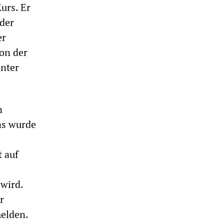
urs. Er
 der
er
von der
inter
n
as wurde
t auf
 wird.
r
elden.