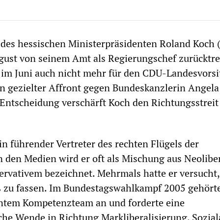
des hessischen Ministerpräsidenten Roland Koch 
gust von seinem Amt als Regierungschef zurücktr
 im Juni auch nicht mehr für den CDU-Landesvorsi
ein gezielter Affront gegen Bundeskanzlerin Angel
 Entscheidung verschärft Koch den Richtungsstreit 
in führender Vertreter des rechten Flügels der
n den Medien wird er oft als Mischung aus Neolib
rvativem bezeichnet. Mehrmals hatte er versucht,
ß zu fassen. Im Bundestagswahlkampf 2005 gehörte
ntem Kompetenzteam an und forderte eine
sche Wende in Richtung Markliberalisierung, Sozia