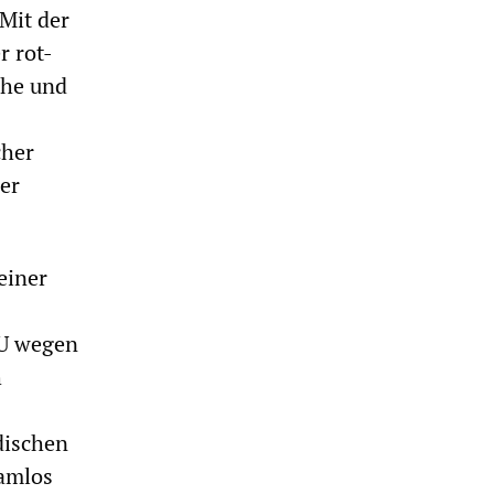
Mit der
r rot-
che und
cher
er
einer
DU wegen
h
dischen
hamlos