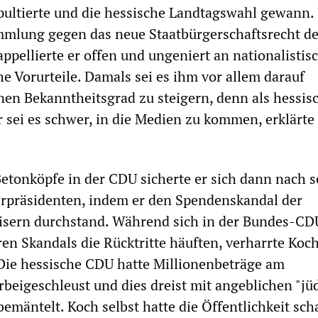
pultierte und die hessische Landtagswahl gewann. 
mlung gegen das neue Staatbürgerschaftsrecht de
appellierte er offen und ungeniert an nationalistis
he Vorurteile. Damals sei es ihm vor allem darauf
n Bekanntheitsgrad zu steigern, denn als hessis
 sei es schwer, in die Medien zu kommen, erklärte 
etonköpfe in der CDU sicherte er sich dann nach s
rpräsidenten, indem er den Spendenskandal der
isern durchstand. Während sich in der Bundes-C
ren Skandals die Rücktritte häuften, verharrte Koc
Die hessische CDU hatte Millionenbeträge am
rbeigeschleust und dies dreist mit angeblichen "jü
emäntelt. Koch selbst hatte die Öffentlichkeit sc