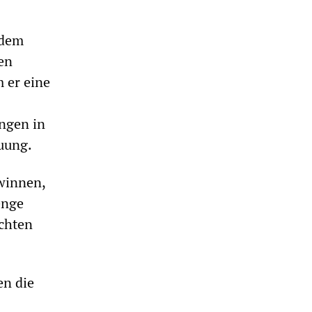
 dem
en
m er eine
ungen in
euung.
winnen,
enge
echten
en die