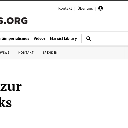
Kontakt
|
Über uns
|
ntiimperialismus
Videos
Marxist Library
 WSWS
KONTAKT
SPENDEN
zur
ks