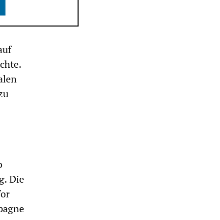
auf
chte.
alen
zu
b
g. Die
for
mpagne