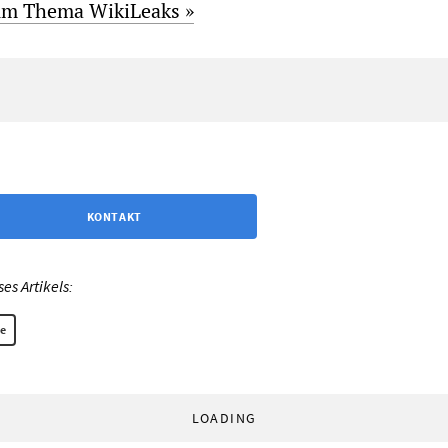
zum Thema WikiLeaks »
KONTAKT
s Artikels:
ge
LOADING