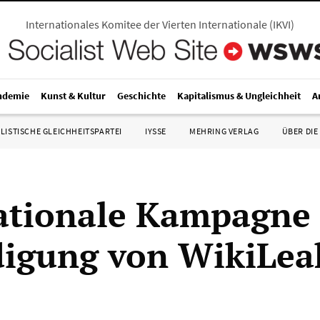
Internationales Komitee der Vierten Internationale
(
IKVI
)
ndemie
Kunst & Kultur
Geschichte
Kapitalismus & Ungleichheit
A
LISTISCHE GLEICHHEITSPARTEI
IYSSE
MEHRING VERLAG
ÜBER DIE
ationale Kampagne 
digung von WikiLea