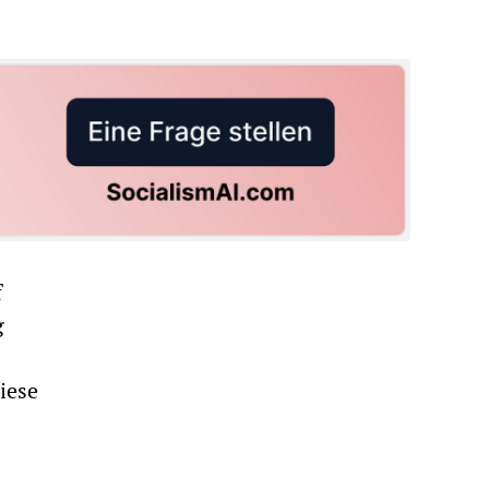
f
g
iese