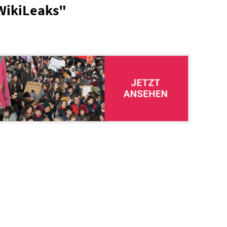
WikiLeaks"