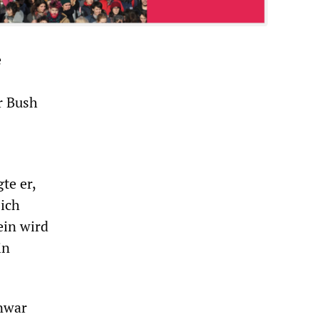
e
r Bush
te er,
sich
ein wird
in
Anwar