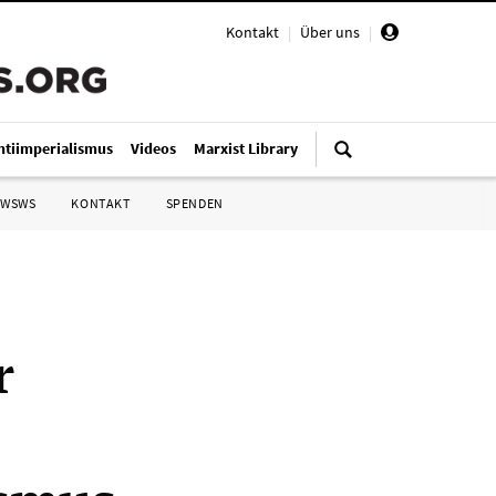
Kontakt
|
Über uns
|
ntiimperialismus
Videos
Marxist Library
 WSWS
KONTAKT
SPENDEN
r