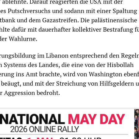
 ablehnte. Darauf reagierten die USA mit der
es Putschversuchs und sodann mit einer Spaltung
bank und dem Gazastreifen. Die palästinensische
lte dafür mit dauerhafter kollektiver Bestrafung fü
der Wahlurne.
erungsbildung im Libanon entsprechend den Regel
 Systems des Landes, die eine von der Hisbollah
erung ins Amt brachte, wird von Washington ebenfa
h beäugt, und mit der Streichung von Hilfsgeldern 
er Aggression bedroht.