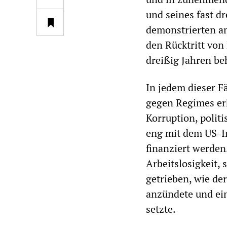
und seines fast d
demonstrierten a
den Rücktritt von 
dreißig Jahren be
In jedem dieser F
gegen Regimes erh
Korruption, polit
eng mit dem US-I
finanziert werde
Arbeitslosigkeit,
getrieben, wie de
anzündete und ei
setzte.