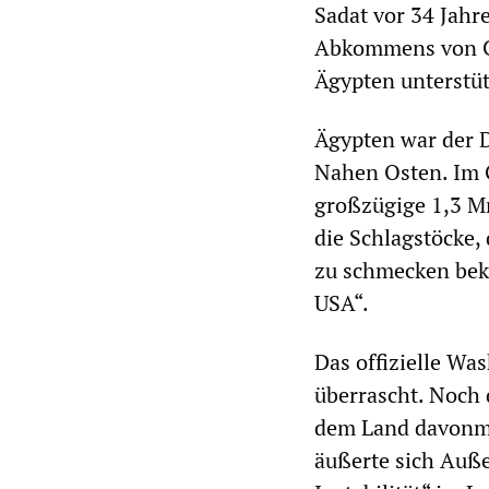
Sadat vor 34 Jahr
Abkommens von Cam
Ägypten unterstüt
Ägypten war der D
Nahen Osten. Im 
großzügige 1,3 Mr
die Schlagstöcke,
zu schmecken bek
USA“.
Das offizielle Wa
überrascht. Noch 
dem Land davonma
äußerte sich Auße