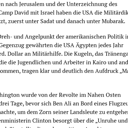
en nach Jerusalem und der Unterzeichnung des
p David mit Israel haben die USA die Militärdik
zt, zuerst unter Sadat und danach unter Mubarak.
reh- und Angelpunkt der amerikanischen Politik 
Gegenzug gewährten die USA Ägypten jedes Jahr
d. Dollar an Militärhilfe. Die Kugeln, das Träneng
 die die Jugendlichen und Arbeiter in Kairo und an
ommen, tragen klar und deutlich den Aufdruck „M
shington wurde von der Revolte im Nahen Osten
drei Tage, bevor sich Ben Ali an Bord eines Flugze
chte, um dem Zorn seiner Landsleute zu entgehe
nministerin Clinton besorgt über die „Unruhe und