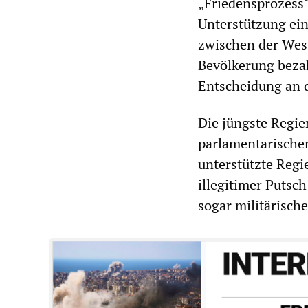
„Friedensprozess“
Unterstützung ein
zwischen der West
Bevölkerung bezah
Entscheidung an 
Die jüngste Regi
parlamentarischen
unterstützte Regi
illegitimer Putsc
sogar militärisch