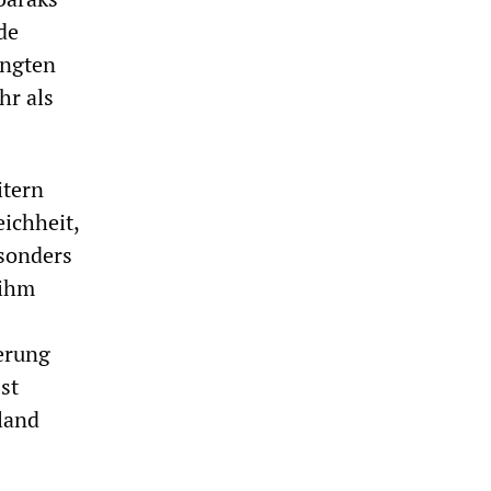
de
angten
hr als
itern
ichheit,
 sonders
 ihm
ierung
st
land