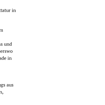
tatur in
im
as und
derswo
ade in
ugs aus
n,