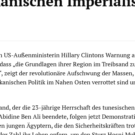
anischen Imperial
 US-Außenministerin Hillary Clintons Warnung 
 dass „die Grundlagen ihrer Region im Treibsand z
, zeigt der revolutionäre Aufschwung der Massen, 
kanischen Politik im Nahen Osten verrottet sind u
d, der die 23-jährige Herrschaft des tunesischen
 Abidine Ben Ali beendete, folgen jetzt Demonstra
 jungen Ägyptern, die den Sicherheitskräften tro
er Zahl ihr Leben opfern, um den Sturz Hosni Mu