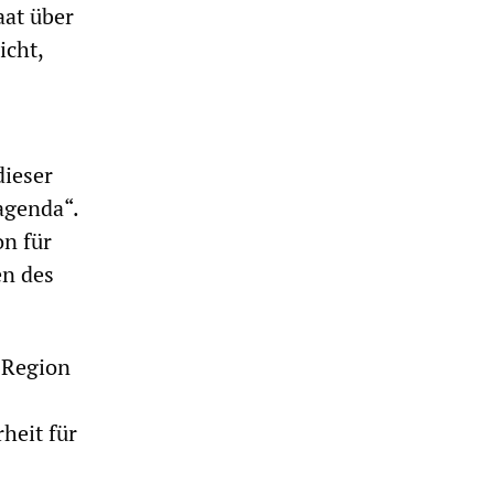
aat über
icht,
dieser
agenda“.
on für
en des
 Region
heit für