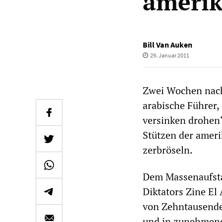
amerik
Bill Van Auken
29. Januar 2011
Zwei Wochen nach
arabische Führer,
versinken drohen“
Stützen der ameri
zerbröseln.
Dem Massenaufstan
Diktators Zine El
von Zehntausenden
und in zunehmend