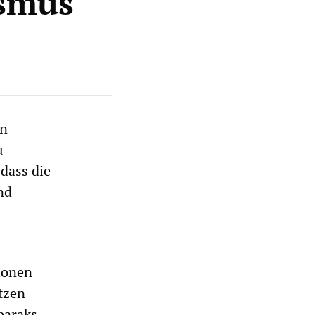
ismus
an
u
dass die
nd
tionen
tzen
baraks