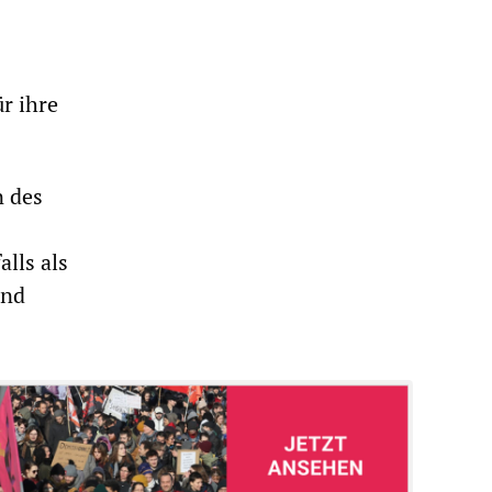
r ihre
n des
lls als
und