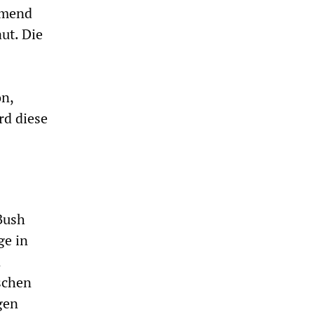
hmend
ut. Die
on,
rd diese
 Bush
ge in
n
schen
gen