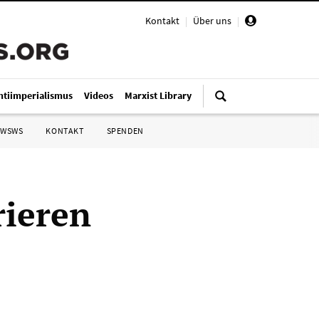
Kontakt
|
Über uns
|
ntiimperialismus
Videos
Marxist Library
 WSWS
KONTAKT
SPENDEN
rieren