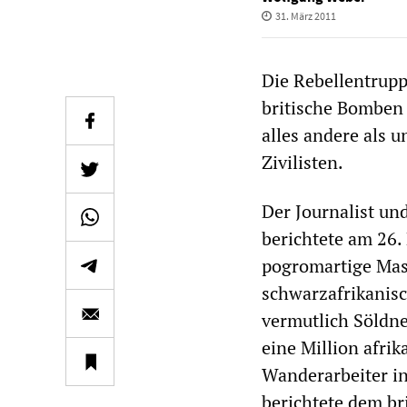
31. März 2011
Die Rebellentrupp
britische Bomben 
alles andere als 
Zivilisten.
Der Journalist u
berichtete am 26.
pogromartige Mass
schwarzafrikanisc
vermutlich Söldne
eine Million afri
Wanderarbeiter in
berichtete dem br