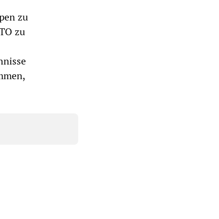
pen zu
ATO zu
ehnisse
ommen,