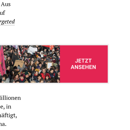
. Aus
uf
rgeted
illionen
e, in
äftigt,
na.