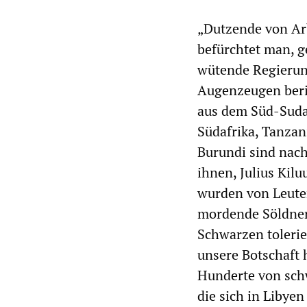
„Dutzende von Arb
befürchtet man, g
wütende Regierung
Augenzeugen beri
aus dem Süd-Suda
Südafrika, Tanzan
Burundi sind nach
ihnen, Julius Kilu
wurden von Leuten
mordende Söldner 
Schwarzen tolerie
unsere Botschaft 
Hunderte von sch
die sich in Libyen