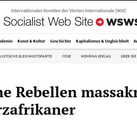
Internationales Komitee der Vierten Internationale
(
IKVI
)
ndemie
Kunst & Kultur
Geschichte
Kapitalismus & Ungleichheit
A
LISTISCHE GLEICHHEITSPARTEI
IYSSE
MEHRING VERLAG
ÜBER DIE
he Rebellen massak
zafrikaner