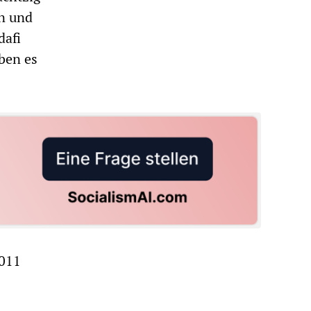
n und
dafi
ben es
2011