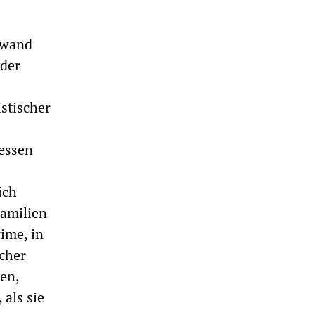
rwand
 der
stischer
ressen
ich
Familien
ime, in
scher
en,
als sie