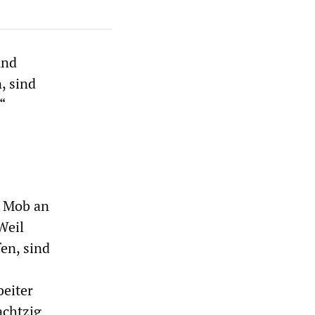
und
, sind
“
e Mob an
Weil
en, sind
beiter
achtzig