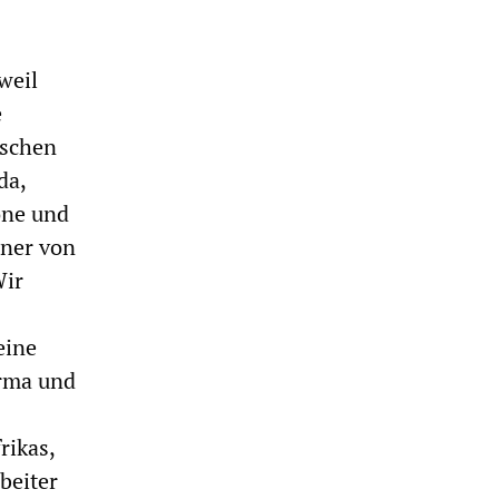
weil
e
nschen
da,
one und
iner von
Wir
eine
irma und
rikas,
beiter