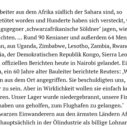
eiter aus dem Afrika südlich der Sahara sind, so
etötet worden und Hunderte haben sich versteckt, 
sgegner ‚schwarzafrikanische Söldner‘ jagen, wi
chten. … Rund 90 Kenianer und außerdem 64 Me
n, aus Uganda, Zimbabwe, Lesotho, Zambia, Rwan
ia, der Demokratischen Republik Kongo, Sierra Le
 offiziellen Berichten heute in Nairobi gelandet. E
u, ein 60 Jahre alter Bauleiter berichtete Reuters: ‚
 aus dem Ort angegriffen. Sie beschuldigten uns,
zu sein. Aber in Wirklichkeit wollen sie einfach k
ren. Unser Lager wurde niedergebrannt, unsere F
haben uns geholfen, zum Flughafen zu gelangen.‘
warzen Einwanderern aus den ärmsten Ländern Af
 hauptsächlich in der Ölindustrie als billige Lohnar