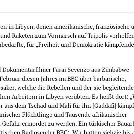
en in Libyen, denen amerikanische, französische 
und Raketen zum Vormarsch auf Tripolis verhelfen
unbedarfte, für „Freiheit und Demokratie kämpfende
nd Dokumentarfilmer Farai Sevenzo aus Zimbabwe
 Februar diesen Jahres im BBC über barbarische,
aker, welche die Rebellen und der sie begleitend
hen Arbeitern in Libyen verübten. Es heißt dort: „
r aus dem Tschad und Mali für ihn [Gaddafi] kämpf
kanischer Flüchtlinge und Tausende afrikanischer
 Gefahr ermordet zu werden. Ein türkischer Bauar
itischen Radiosender BBC: ‚Wir hatten siebzig bis 