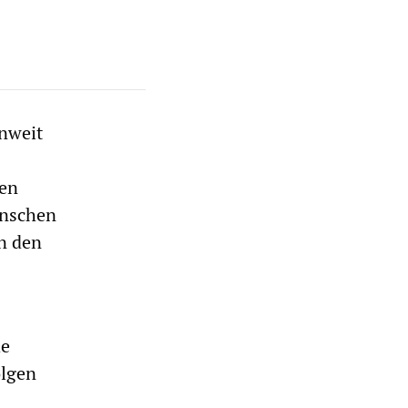
nweit
ten
enschen
an den
he
olgen