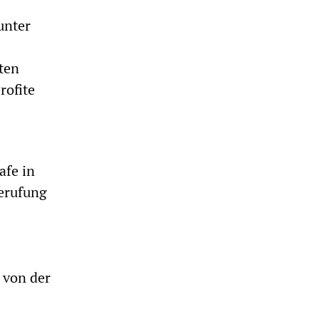
unter
lten
rofite
afe in
erufung
 von der