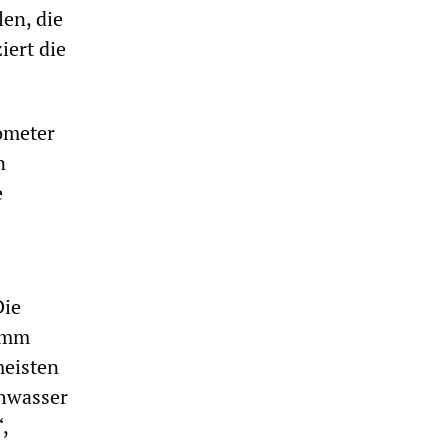
len, die
iert die
ometer
n
e
Die
lamm
meisten
chwasser
,