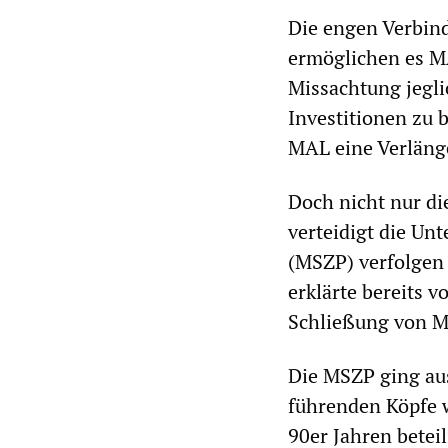
Die engen Verbi
ermöglichen es M
Missachtung jegl
Investitionen zu 
MAL eine Verläng
Doch nicht nur di
verteidigt die Un
(MSZP) verfolgen d
erklärte bereits v
Schließung von M
Die MSZP ging aus
führenden Köpfe 
90er Jahren bete