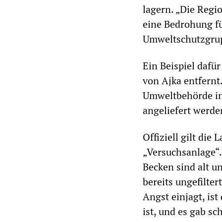
lagern. „Die Regio
eine Bedrohung fü
Umweltschutzgru
Ein Beispiel dafü
von Ajka entfern
Umweltbehörde in 
angeliefert werde
Offiziell gilt die
„Versuchsanlage“. 
Becken sind alt u
bereits ungefilte
Angst einjagt, is
ist, und es gab sc