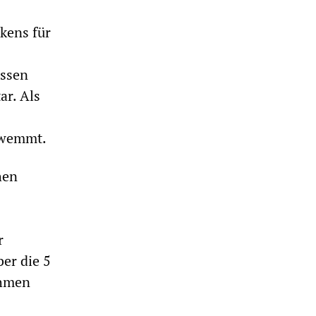
kens für
ossen
ar. Als
chwemmt.
hen
r
ber die 5
ehmen