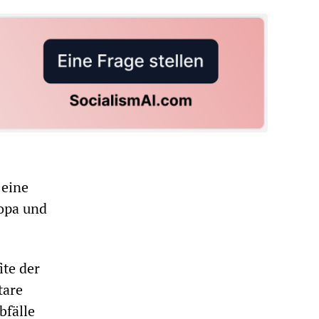
 eine
ropa und
ite der
tare
bfälle