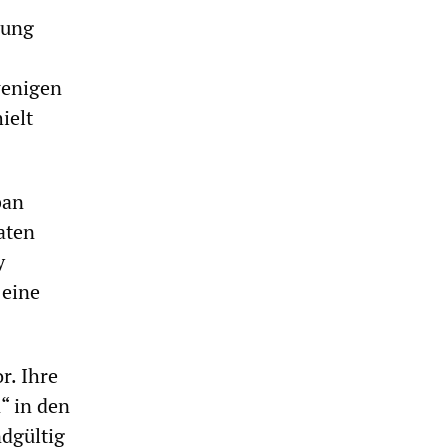
rung
wenigen
ielt
ban
aten
y
 eine
r. Ihre
“ in den
dgültig