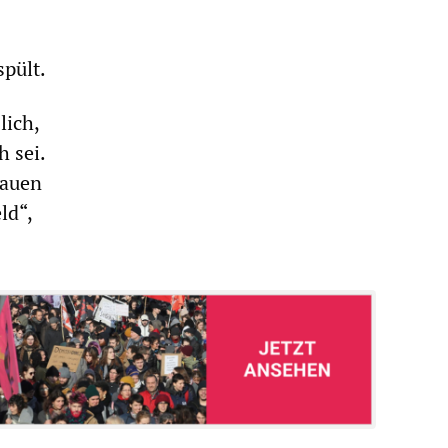
pült.
lich,
 sei.
bauen
ld“,