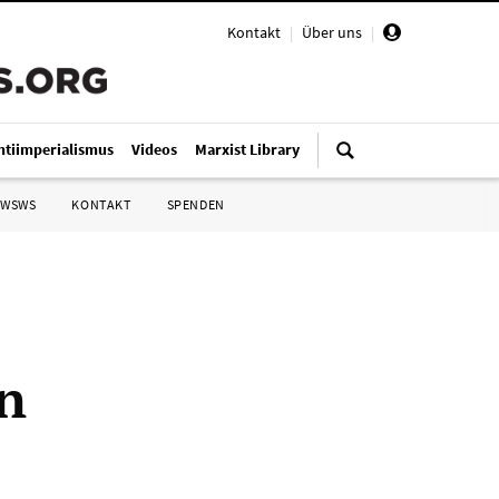
Kontakt
|
Über uns
|
ntiimperialismus
Videos
Marxist Library
 WSWS
KONTAKT
SPENDEN
n