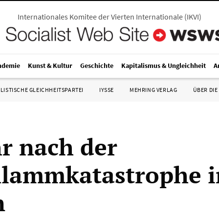
Internationales Komitee der Vierten Internationale
(
IKVI
)
ndemie
Kunst & Kultur
Geschichte
Kapitalismus & Ungleichheit
A
LISTISCHE GLEICHHEITSPARTEI
IYSSE
MEHRING VERLAG
ÜBER DIE
hr nach der
hlammkatastrophe i
n