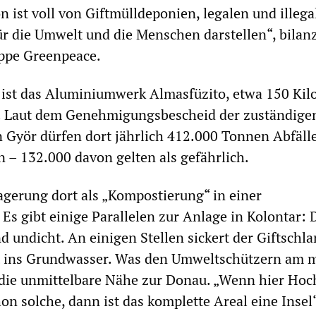
n ist voll von Giftmülldeponien, legalen und illega
r die Umwelt und die Menschen darstellen“, bilanz
ppe Greenpeace.
r ist das Aluminiumwerk Almasfüzito, etwa 150 Kil
t. Laut dem Genehmigungsbescheid der zuständige
Györ dürfen dort jährlich 412.000 Tonnen Abfäll
n – 132.000 davon gelten als gefährlich.
 Lagerung dort als „Kompostierung“ in einer
Es gibt einige Parallelen zur Anlage in Kolontar: 
nd undicht. An einigen Stellen sickert der Giftsch
rt ins Grundwasser. Was den Umweltschützern am 
t die unmittelbare Nähe zur Donau. „Wenn hier Ho
hon solche, dann ist das komplette Areal eine Insel“