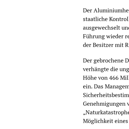
Der Aluminiumhers
staatliche Kontro
ausgewechselt und 
Führung wieder re
der Besitzer mit 
Der gebrochene Da
verhängte die ung
Höhe von 466 Mil
ein. Das Managem
Sicherheitsbesti
Genehmigungen vo
„Naturkatastrophe
Möglichkeit eines