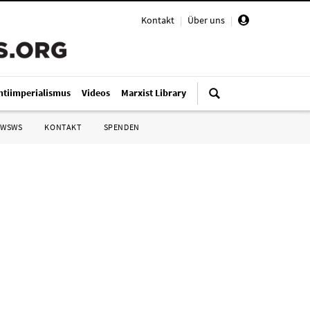
Kontakt
|
Über uns
|
ntiimperialismus
Videos
Marxist Library
 WSWS
KONTAKT
SPENDEN