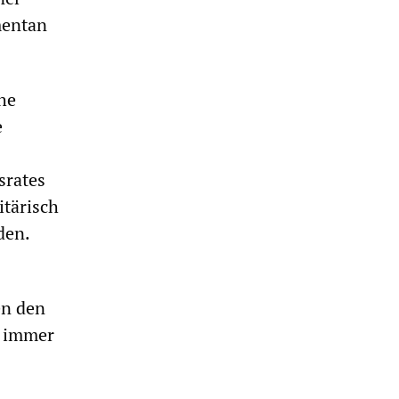
mentan
che
e
srates
itärisch
den.
en den
h immer