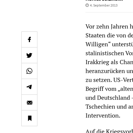
4. September 2013
Vor zehn Jahren h
Staaten die von d
Willigen“ unterst
stalinistischen V
Irakkrieg als Cha
heranzurücken un
zu setzen. US-Ve
Begriff vom „alte
und Deutschland –
Tschechien und an
Intervention.
Auf die Kriegsvor