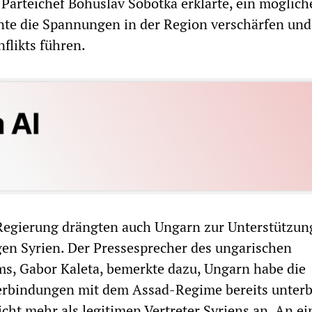
 Parteichef Bohuslav Sobotka erklärte, ein möglich
nte die Spannungen in der Region verschärfen und
flikts führen.
Regierung drängten auch Ungarn zur Unterstützun
gen Syrien. Der Pressesprecher des ungarischen
s, Gabor Kaleta, bemerkte dazu, Ungarn habe die
erbindungen mit dem Assad-Regime bereits unter
icht mehr als legitimen Vertreter Syriens an. An ei