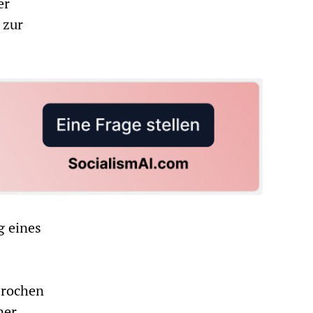
er
 zur
g eines
brochen
ner