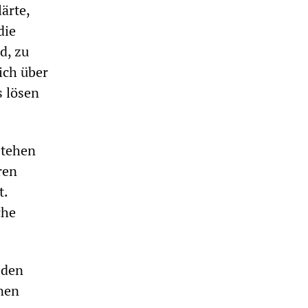
ärte,
die
d, zu
ich über
s lösen
stehen
ren
t.
che
 den
nen