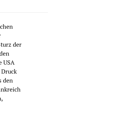
schen
r
turz der
 den
ie USA
 Druck
s den
ankreich
,