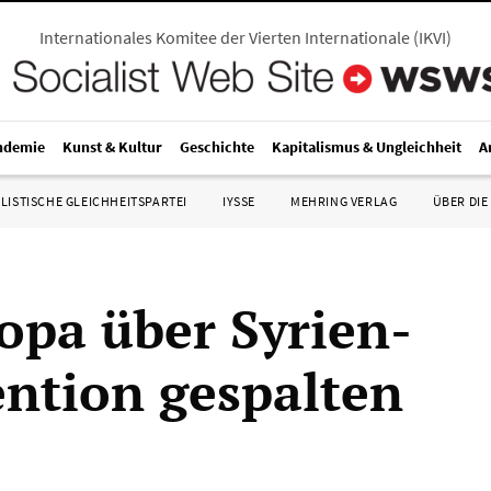
Internationales Komitee der Vierten Internationale
(
IKVI
)
ndemie
Kunst & Kultur
Geschichte
Kapitalismus & Ungleichheit
A
LISTISCHE GLEICHHEITSPARTEI
IYSSE
MEHRING VERLAG
ÜBER DIE
opa über Syrien-
ention gespalten