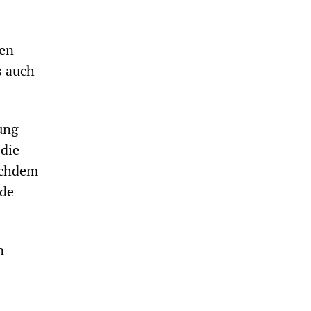
len
s auch
ung
die
achdem
ode
n