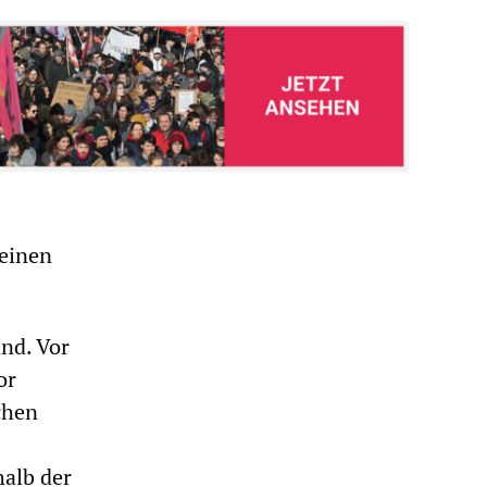
 einen
nd. Vor
or
chen
halb der