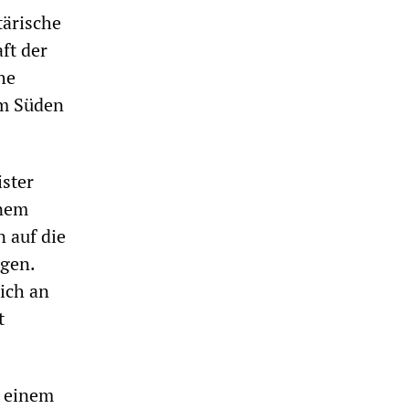
tärische
ft der
he
im Süden
ster
inem
n auf die
gen.
sich an
t
n einem