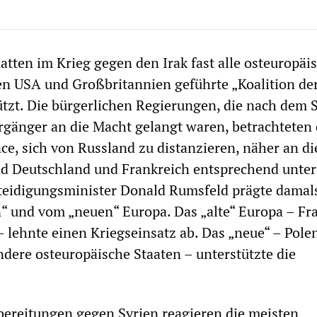
atten im Krieg gegen den Irak fast alle osteuropäi
en USA und Großbritannien geführte „Koalition de
ützt. Die bürgerlichen Regierungen, die nach dem S
orgänger an die Macht gelangt waren, betrachteten
nce, sich von Russland zu distanzieren, näher an d
d Deutschland und Frankreich entsprechend unter
rteidigungsminister Donald Rumsfeld prägte damal
n“ und vom „neuen“ Europa. Das „alte“ Europa – Fr
 lehnte einen Kriegseinsatz ab. Das „neue“ – Polen
dere osteuropäische Staaten – unterstützte die
bereitungen gegen Syrien reagieren die meisten