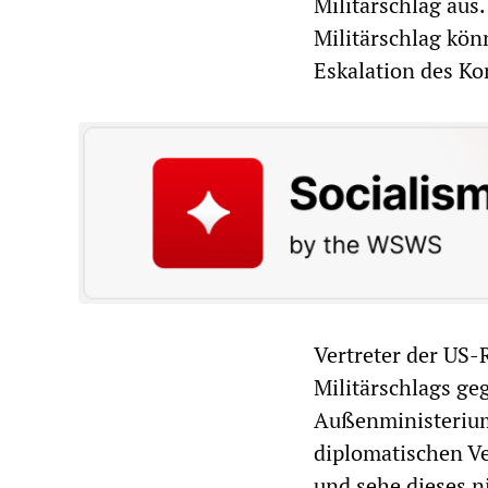
Militärschlag aus.
Militärschlag kön
Eskalation des Kon
Vertreter der US-
Militärschlags ge
Außenministerium
diplomatischen V
und sehe dieses n