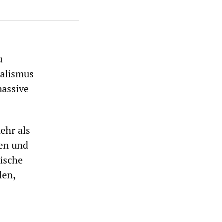
u
talismus
massive
ehr als
ren und
ische
len,