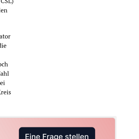
-CSL)
den
ator
die
och
Wahl
ei
reis