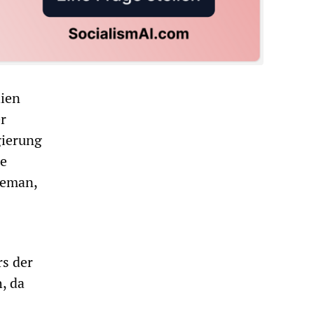
hien
er
gierung
re
Zeman,
rs der
, da