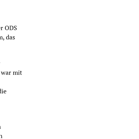
er ODS
m, das
r
 war mit
die
n
n