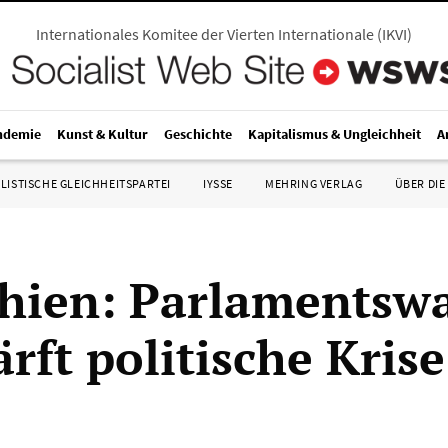
Internationales Komitee der Vierten Internationale
(
IKVI
)
ndemie
Kunst & Kultur
Geschichte
Kapitalismus & Ungleichheit
A
LISTISCHE GLEICHHEITSPARTEI
IYSSE
MEHRING VERLAG
ÜBER DIE
hien: Parlamentsw
rft politische Krise