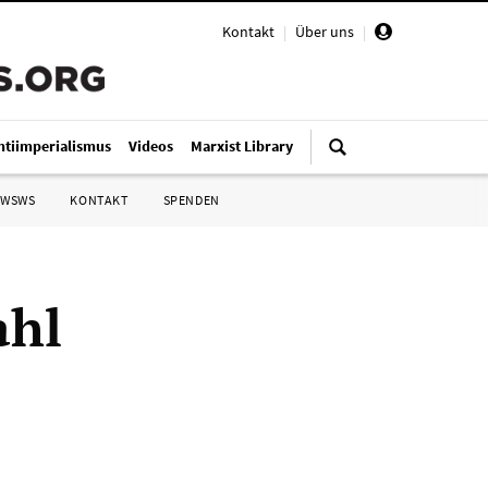
Kontakt
|
Über uns
|
ntiimperialismus
Videos
Marxist Library
 WSWS
KONTAKT
SPENDEN
ahl