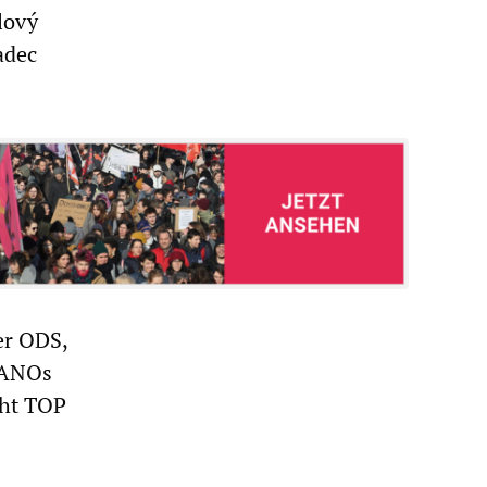
lový
adec
er ODS,
 ANOs
cht TOP