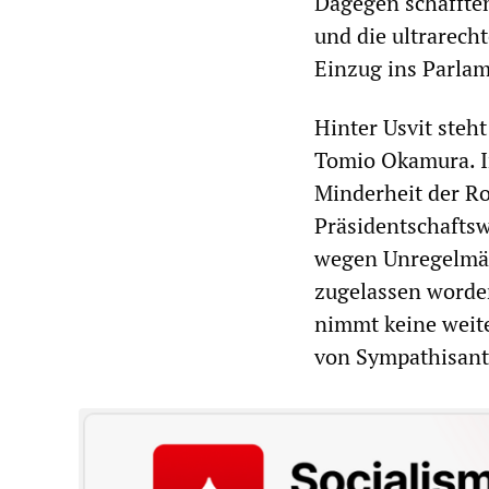
Dagegen schaffte
und die ultrarech
Einzug ins Parlam
Hinter Usvit steh
Tomio Okamura. I
Minderheit der Ro
Präsidentschafts
wegen Unregelmäßi
zugelassen worden
nimmt keine weite
von Sympathisant