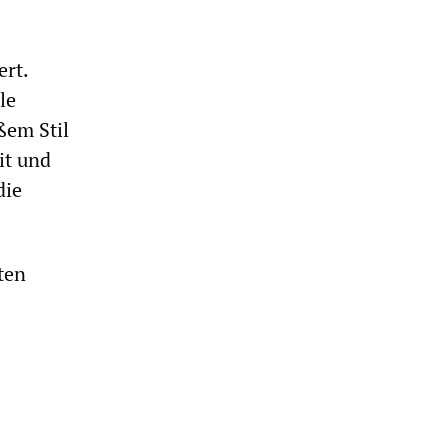
ert.
le
ßem Stil
it und
die
ten