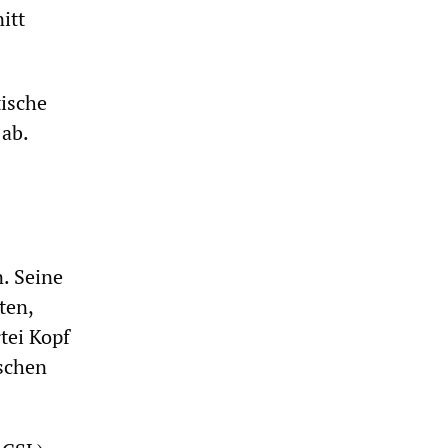
itt
tische
 ab.
. Seine
ten,
tei Kopf
ischen