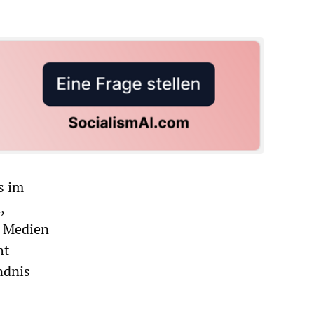
s im
,
n Medien
ht
ndnis