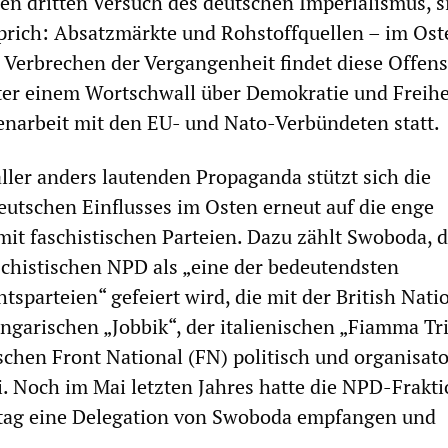
en dritten Versuch des deutschen Imperialismus, s
prich: Absatzmärkte und Rohstoffquellen – im Ost
 Verbrechen der Vergangenheit findet diese Offens
ter einem Wortschwall über Demokratie und Freihe
narbeit mit den EU- und Nato-Verbündeten statt.
ller anders lautenden Propaganda stützt sich die
utschen Einflusses im Osten erneut auf die enge
t faschistischen Parteien. Dazu zählt Swoboda, d
schistischen NPD als „eine der bedeutendsten
sparteien“ gefeiert wird, die mit der British Nati
ungarischen „Jobbik“, der italienischen „Fiamma Tr
chen Front National (FN) politisch und organisato
. Noch im Mai letzten Jahres hatte die NPD-Frakt
tag eine Delegation von Swoboda empfangen und