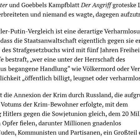
ter
und Goebbels Kampfblatt
Der Angriff
groteske 
erbreiteten und niemand es wagte, dagegen aufzut
er-Putin-Vergleich ist eine derartige Verharmlos
 dass die Staatsanwaltschaft eigentlich gegen sie e
 des Strafgesetzbuchs wird mit fünf Jahren Freihei
e bestraft, „wer eine unter der Herrschaft des
mus begangene Handlung“ wie Völkermord oder Ve
chkeit „öffentlich billigt, leugnet oder verharmlos
 die Annexion der Krim durch Russland, die aufg
n Votums der Krim-Bewohner erfolgte, mit dem
 Hitlers gegen die Sowjetunion gleich, dem 20 Mil
Opfer fielen, darunter Millionen gnadenlos
Juden, Kommunisten und Partisanen, ein Großteil