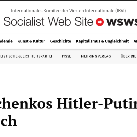
Internationales Komitee der Vierten Internationale
(
IKVI
)
ndemie
Kunst & Kultur
Geschichte
Kapitalismus & Ungleichheit
A
LISTISCHE GLEICHHEITSPARTEI
IYSSE
MEHRING VERLAG
ÜBER DIE
henkos Hitler-Puti
ich