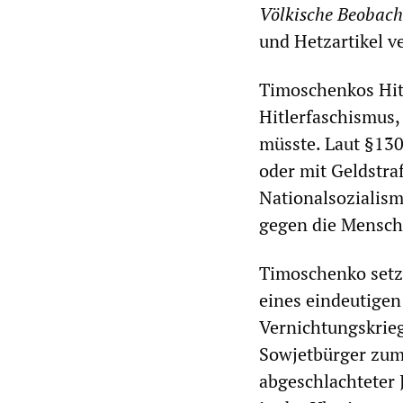
Völkische Beobach
und Hetzartikel v
Timoschenkos Hitl
Hitlerfaschismus,
müsste. Laut §130
oder mit Geldstraf
Nationalsozialis
gegen die Menschli
Timoschenko setzt
eines eindeutige
Vernichtungskrieg
Sowjetbürger zum 
abgeschlachteter 