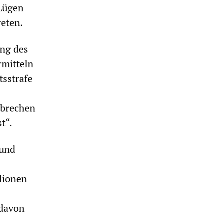
Lügen
reten.
ung des
rmitteln
tsstrafe
rbrechen
t“.
rund
lionen
 davon