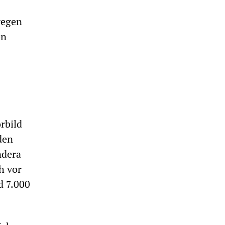
gegen
en
rbild
den
ndera
h vor
d 7.000