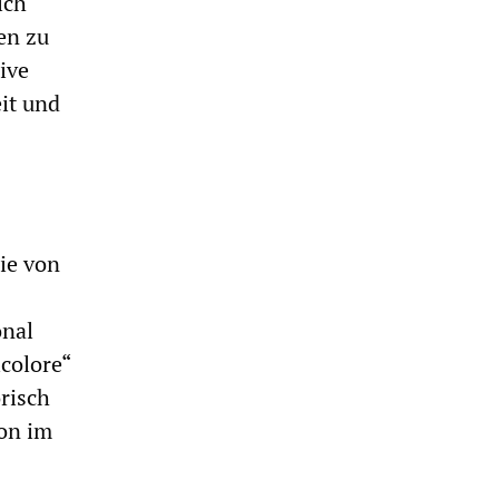
ich
en zu
ive
it und
ie von
onal
icolore“
risch
ion im