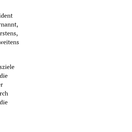
ident
rnannt,
rstens,
zweitens
sziele
die
er
urch
die