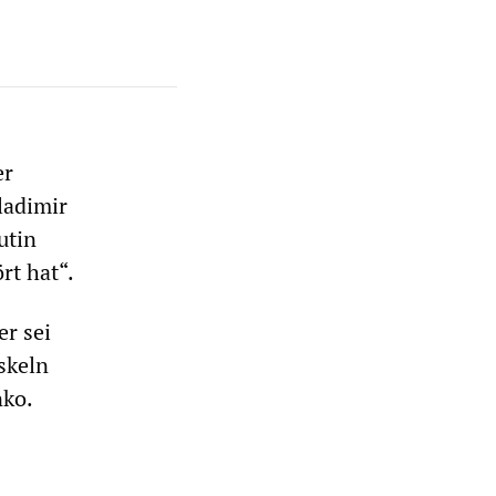
er
ladimir
utin
rt hat“.
er sei
skeln
nko.