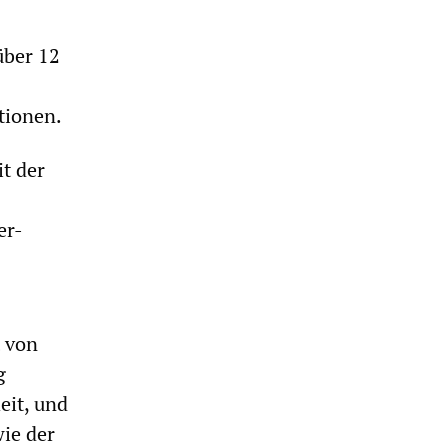
über 12
tionen.
t der
er-
 von
g
eit, und
wie der