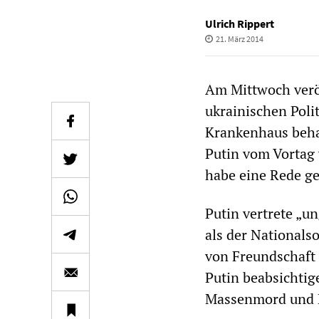
Ulrich Rippert
21. März 2014
Am Mittwoch verö
ukrainischen Polit
Krankenhaus behan
Putin vom Vortag
habe eine Rede geh
Putin vertrete „un
als der Nationals
von Freundschaft
Putin beabsichtig
Massenmord und B