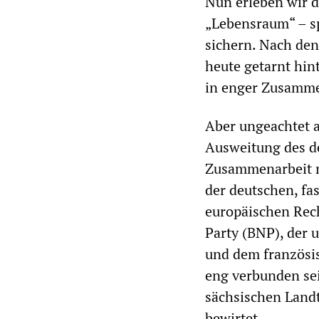
Nun erleben wir d
„Lebensraum“ – s
sichern. Nach den
heute getarnt hin
in enger Zusamme
Aber ungeachtet a
Ausweitung des de
Zusammenarbeit mi
der deutschen, fa
europäischen Recht
Party (BNP), der 
und dem französis
eng verbunden sei
sächsischen Land
bewirtet.