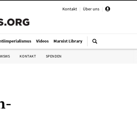
Kontakt
|
Über uns
|
ntiimperialismus
Videos
Marxist Library
 WSWS
KONTAKT
SPENDEN
n-