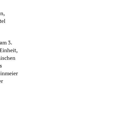
n,
tel
 am 3.
Einheit,
mischen
s
einmeier
er