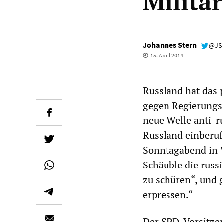
Milita
Johannes Stern
@JS
15. April 2014
Russland hat das 
gegen Regierungsg
neue Welle anti-r
Russland einberu
Sonntagabend in 
Schäuble die russ
zu schüren“, und 
erpressen.“
Der SPD-Vorsitzen