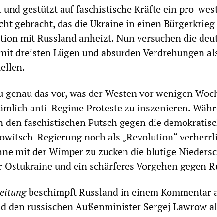
 und gestützt auf faschistische Kräfte ein pro-wes
ht gebracht, das die Ukraine in einen Bürgerkrieg 
tion mit Russland anheizt. Nun versuchen die deu
mit dreisten Lügen und absurden Verdrehungen al
ellen.
u genau das vor, was der Westen vor wenigen Woc
ämlich anti-Regime Proteste zu inszenieren. Währ
 den faschistischen Putsch gegen die demokratis
kowitsch-Regierung noch als „Revolution“ verherrl
hne mit der Wimper zu zucken die blutige Nieders
er Ostukraine und ein schärferes Vorgehen gegen R
eitung
beschimpft Russland in einem Kommentar a
nd den russischen Außenminister Sergej Lawrow al