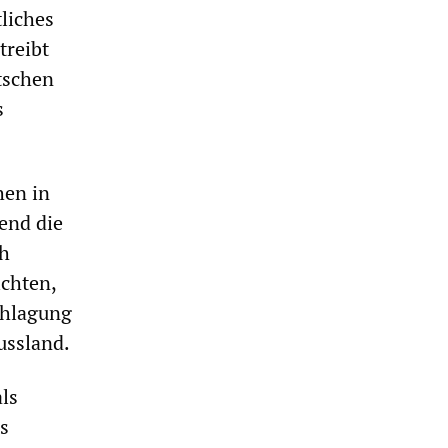
tliches
treibt
tschen
s
hen in
end die
ch
ichten,
chlagung
ussland.
ls
s