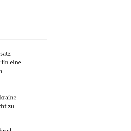
nsatz
lin eine
n
Ukraine
cht zu
briel