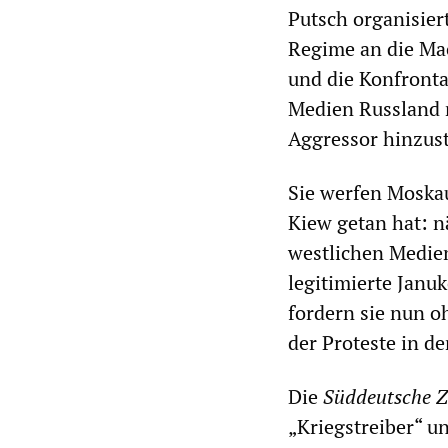
Putsch organisiert
Regime an die Mac
und die Konfronta
Medien Russland 
Aggressor hinzust
Sie werfen Moska
Kiew getan hat: n
westlichen Medien
legitimierte Janu
fordern sie nun o
der Proteste in d
Die
Süddeutsche Z
„Kriegstreiber“ u