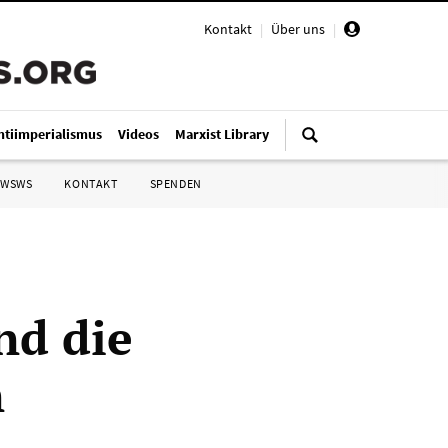
Kontakt
|
Über uns
|
ntiimperialismus
Videos
Marxist Library
 WSWS
KONTAKT
SPENDEN
nd die
n