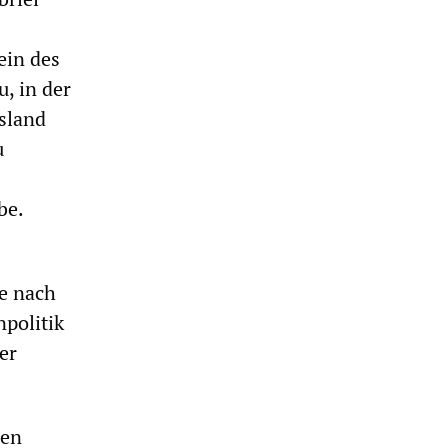
ein des
, in der
ssland
u
be.
e nach
politik
er
nen