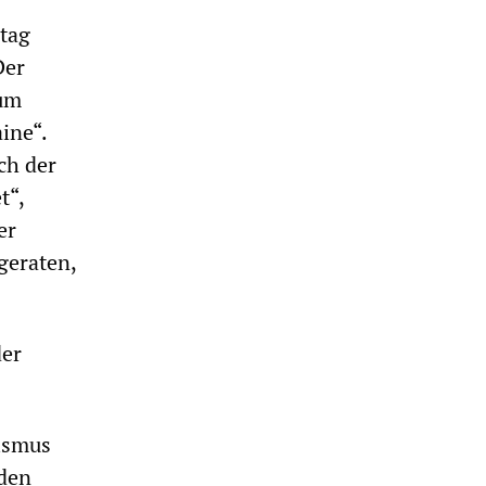
ntag
Der
 um
ine“.
ch der
t“,
er
geraten,
der
rismus
nden