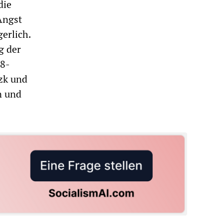
die
Angst
erlich.
g der
48-
zk und
n und