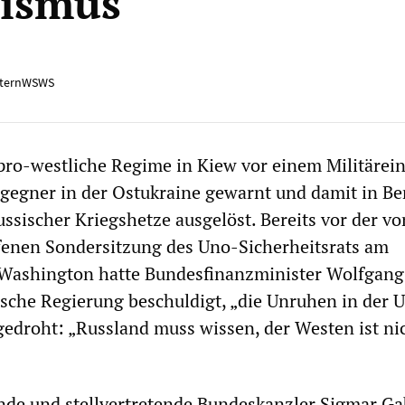
rismus
ternWSWS
pro-westliche Regime in Kiew vor einem Militärei
egner in der Ostukraine gewarnt und damit in Ber
ussischer Kriegshetze ausgelöst. Bereits vor der vo
fenen Sondersitzung des Uno-Sicherheitsrats am
Washington hatte Bundesfinanzminister Wolfgang
ische Regierung beschuldigt, „die Unruhen in der 
gedroht: „Russland muss wissen, der Westen ist ni
de und stellvertretende Bundeskanzler Sigmar Ga