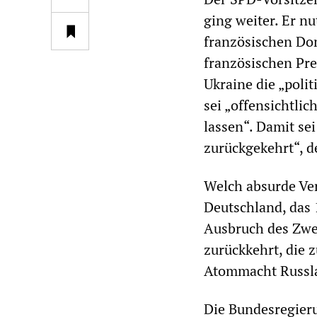
ging weiter. Er n
französischen Dom
französischen Pre
Ukraine die „poli
sei „offensichtlic
lassen“. Damit sei
zurückgekehrt“, d
Welch absurde Ver
Deutschland, das 
Ausbruch des Zwei
zurückkehrt, die 
Atommacht Russla
Die Bundesregier