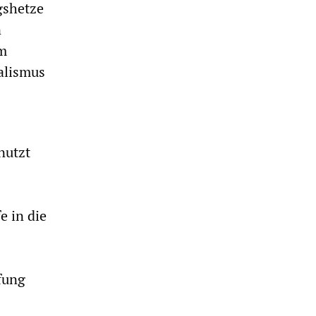
gshetze
n
im
alismus
nutzt
e in die
fung