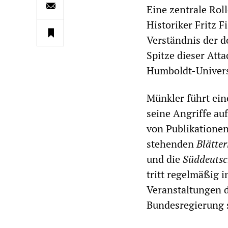
Eine zentrale Rol
Historiker Fritz 
Verständnis der d
Spitze dieser Atta
Humboldt-Universi
Münkler führt ein
seine Angriffe au
von Publikationen
stehenden
Blätter
und die
Süddeutsc
tritt regelmäßig i
Veranstaltungen d
Bundesregierung 