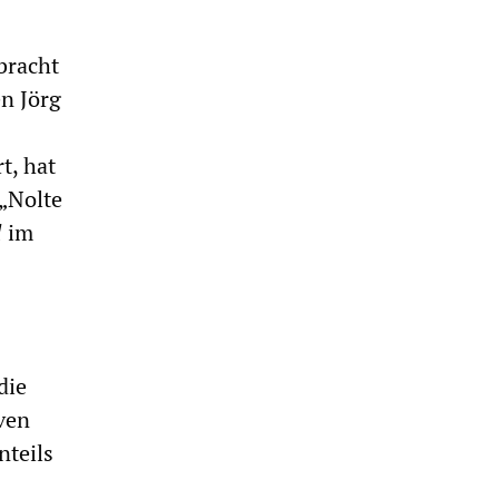
bracht
en Jörg
t, hat
„Nolte
l
im
die
ven
nteils