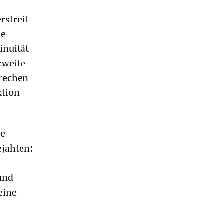
rstreit
ie
inuität
zweite
brechen
ktion
ne
ejahten:
und
eine