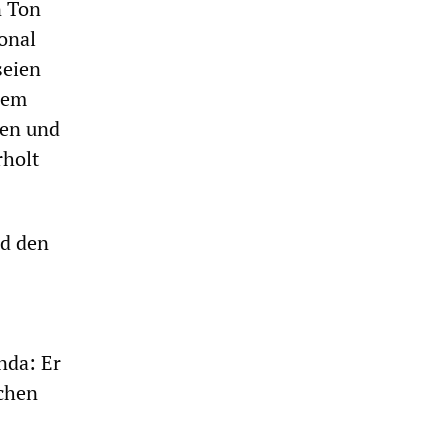
n Ton
onal
seien
nem
gen und
rholt
nd den
nda: Er
schen