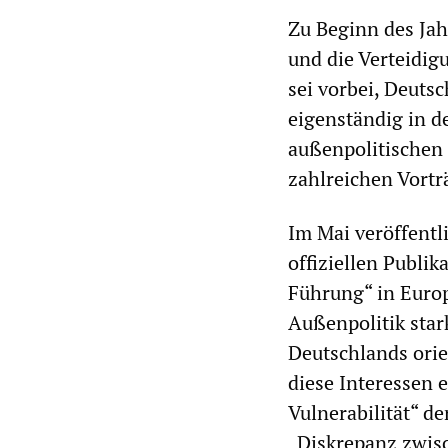
Zu Beginn des Ja
und die Verteidig
sei vorbei, Deuts
eigenständig in d
außenpolitischen 
zahlreichen Vortr
Im Mai veröffentl
offiziellen Publi
Führung“ in Europ
Außenpolitik star
Deutschlands orie
diese Interessen 
Vulnerabilität“ de
„Diskrepanz zwisc