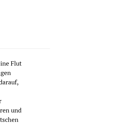
ine Flut
ngen
darauf,
r
eren und
utschen