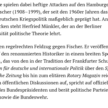
le spielen dabei heftige Attacken auf den Hamburg
Fischer (1908–1999), der seit den 1960er Jahren das
eutschen Kriegspolitik maßgeblich geprägt hat. An
cken steht Herfried Münkler, der an der Berliner
tät politische Theorie lehrt.
en regelrechten Feldzug gegen Fischer. Er veröffen
f den renommierten Historiker in einem breiten S
, das von den in der Tradition der Frankfurter Sch
n für deutsche und internationale Politik
über den
S
he Zeitung
bis hin zum elitären
Rotary Magazin
rei
n öffentlichen Diskussionen auf, spricht auf offizie
es Bundespräsidenten und berät politische Parteie
sowie die Bundeswehr.