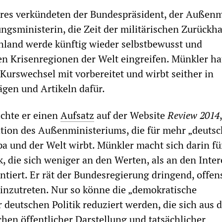
hres verkündeten der Bundespräsident, der Außenm
ungsministerin, die Zeit der militärischen Zurückh
chland werde künftig wieder selbstbewusst und
en Krisenregionen der Welt eingreifen. Münkler ha
Kurswechsel mit vorbereitet und wirbt seither in
ägen und Artikeln dafür.
ichte er einen
Aufsatz
auf der Website
Review 2014
kation des Außenministeriums, die für mehr „deuts
a und der Welt wirbt. Münkler macht sich darin fü
k, die sich weniger an den Werten, als an den Inte
ntiert. Er rät der Bundesregierung dringend, offens
einzutreten. Nur so könne die „demokratische
r deutschen Politik reduziert werden, die sich aus 
hen öffentlicher Darstellung und tatsächlicher