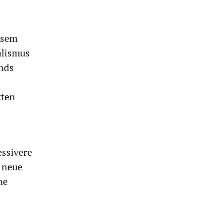
esem
alismus
ands
kten
essivere
 neue
ne