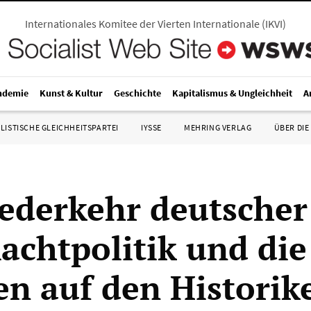
Internationales Komitee der Vierten Internationale
(
IKVI
)
ndemie
Kunst & Kultur
Geschichte
Kapitalismus & Ungleichheit
A
LISTISCHE GLEICHHEITSPARTEI
IYSSE
MEHRING VERLAG
ÜBER DIE
ederkehr deutscher
chtpolitik und die
en auf den Historike