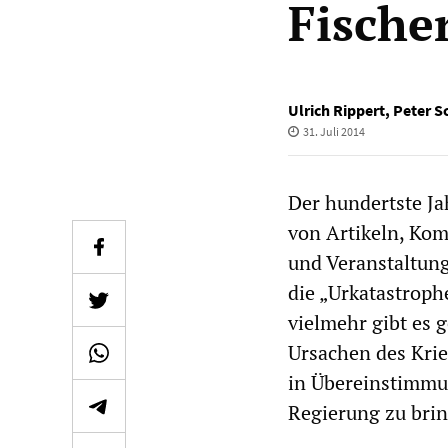
Fische
Ulrich Rippert
,
Peter S
31. Juli 2014
Der hundertste Ja
von Artikeln, Ko
und Veranstaltung
die „Urkatastroph
vielmehr gibt es 
Ursachen des Krie
in Übereinstimmu
Regierung zu bri