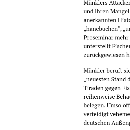
Münklers Attacken
und ihren Mangel 
anerkannten Histo
„hanebüchen“, „u
Proseminar mehr a
unterstellt Fische
zurückgewiesen h
Münkler beruft si
„neuesten Stand d
Tiraden gegen Fis
reihenweise Beha
belegen. Umso off
verteidigt veheme
deutschen Außenp