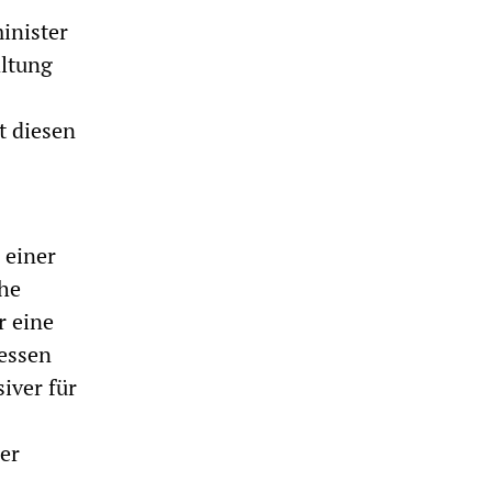
inister
altung
t diesen
, einer
che
r eine
ressen
iver für
der