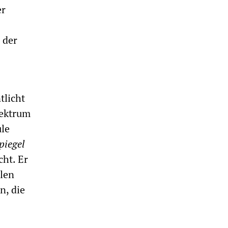
er
 der
tlicht
pektrum
ule
piegel
cht. Er
llen
n, die