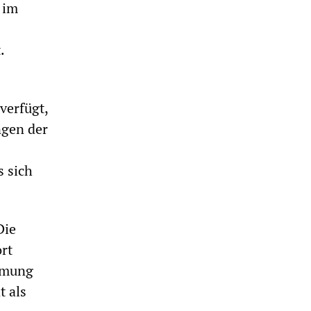
 im
.
verfügt,
ngen der
s sich
Die
rt
immung
t als