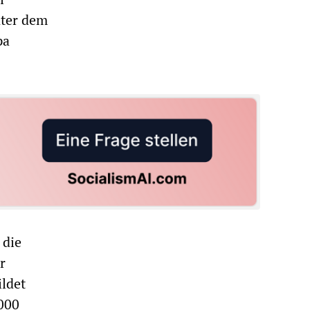
nter dem
pa
 die
r
ildet
000