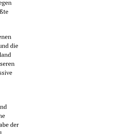
gegen
ößte
genen
und die
sland
nseren
ssive
und
ne
gabe der
l