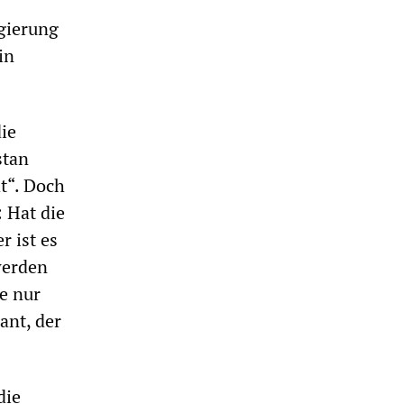
gierung
in
die
stan
t“. Doch
: Hat die
 ist es
 werden
e nur
ant, der
die