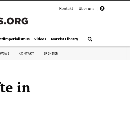
Kontakt
|
Über uns
|
ntiimperialismus
Videos
Marxist Library
 WSWS
KONTAKT
SPENDEN
te in