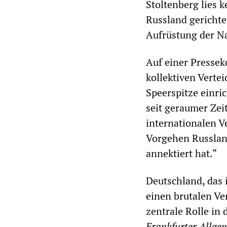
Stoltenberg lies 
Russland gerichte
Aufrüstung der Na
Auf einer Pressek
kollektiven Verte
Speerspitze einric
seit geraumer Zei
internationalen V
Vorgehen Russland
annektiert hat.“
Deutschland, das 
einen brutalen Ve
zentrale Rolle in
Frankfurter Allge