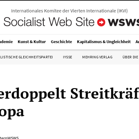
Internationales Komitee der Vierten Internationale
(
IKVI
)
ndemie
Kunst & Kultur
Geschichte
Kapitalismus & Ungleichheit
A
LISTISCHE GLEICHHEITSPARTEI
IYSSE
MEHRING VERLAG
ÜBER DIE
erdoppelt Streitkräf
opa
ternWSWS