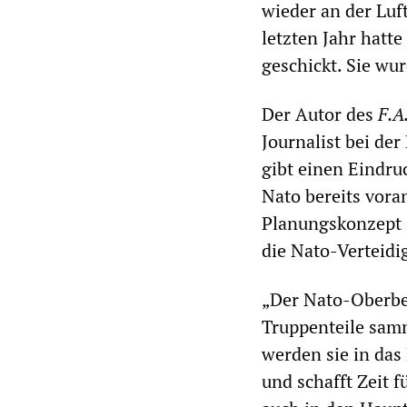
wieder an der Luf
letzten Jahr hatte
geschickt. Sie wu
Der Autor des
F.A
Journalist bei de
gibt einen Eindru
Nato bereits voran
Planungskonzept z
die Nato-Verteidi
„Der Nato-Oberbef
Truppenteile sam
werden sie in das
und schafft Zeit f