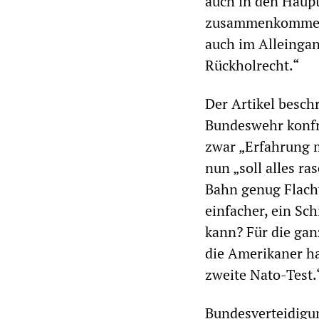
auch in den Haupt
zusammenkommen. 
auch im Alleinga
Rückholrecht.“
Der Artikel besch
Bundeswehr konfro
zwar „Erfahrung 
nun „soll alles ra
Bahn genug Flach
einfacher, ein Sch
kann? Für die gan
die Amerikaner ha
zweite Nato-Test.
Bundesverteidigu