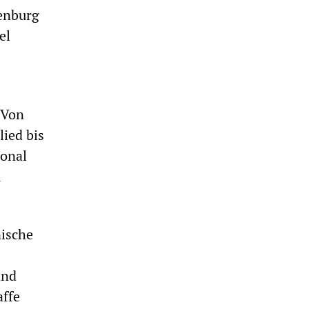
ienburg
el
 Von
lied bis
sonal
m
nische
and
affe