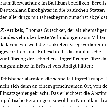
traumüberwachung im Baltikum beteiligen. Bereits
 Deutschland Eurofighter in die baltischen Statten
rden allerdings mit Jahresbeginn zunächst abgelöst
.Z.
-Artikels, Thomas Gutschker, der als ehemaliger
r Bundeswehr über beste Verbindungen zum Militär 
ck davon, wie weit die konkreten Kriegsvorbereitu
geschritten sind. Er beschreibt das militärische
ur Führung der schnellen Eingreiftruppe, über da
gungsminister in Brüssel verständigt hätten:
ehlshaber alarmiert die schnelle Eingreiftruppe. 
meln sich dann an einem gemeinsamen Ort, von do
 Einsatzgebiet gebracht. Das erleichtert die Abst
ür politische Beratungen, sowohl im Nordatlantikra