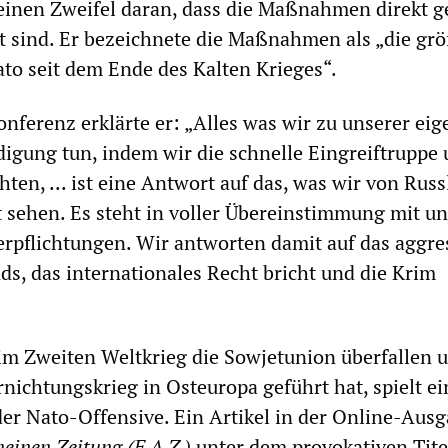
keinen Zweifel daran, dass die Maßnahmen direkt 
t sind. Er bezeichnete die Maßnahmen als „die gr
to seit dem Ende des Kalten Krieges“.
onferenz erklärte er: „Alles was wir zu unserer ei
idigung tun, indem wir die schnelle Eingreiftruppe 
hten, ... ist eine Antwort auf das, was wir von Rus
t sehen. Es steht in voller Übereinstimmung mit u
erpflichtungen. Wir antworten damit auf das aggre
s, das internationales Recht bricht und die Krim
im Zweiten Weltkrieg die Sowjetunion überfallen 
rnichtungskrieg in Osteuropa geführt hat, spielt ei
 der Nato-Offensive. Ein Artikel in der Online-Aus
meinen Zeitung
(F.A.Z.)
unter dem provokativen Tite