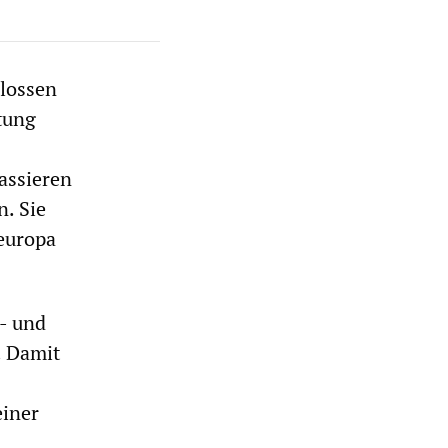
hlossen
tung
assieren
n. Sie
teuropa
e- und
. Damit
einer