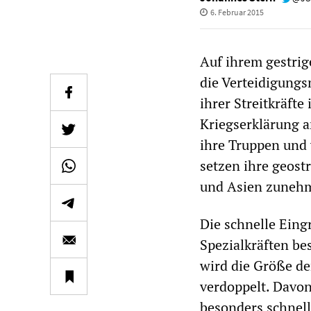
6. Februar 2015
Auf ihrem gestrig
die Verteidigungs
ihrer Streitkräft
Kriegserklärung a
ihre Truppen und 
setzen ihre geost
und Asien zunehm
Die schnelle Eingr
Spezialkräften be
wird die Größe de
verdoppelt. Davon
besonders schnell