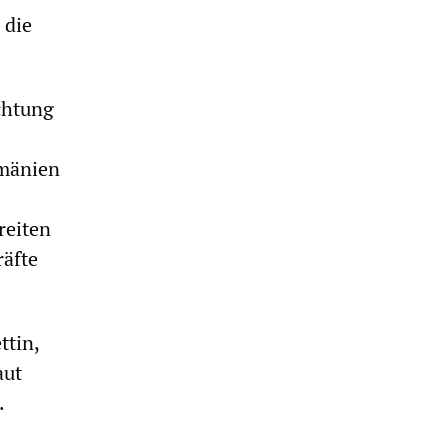
 die
chtung
umänien
reiten
räfte
ttin,
aut
.