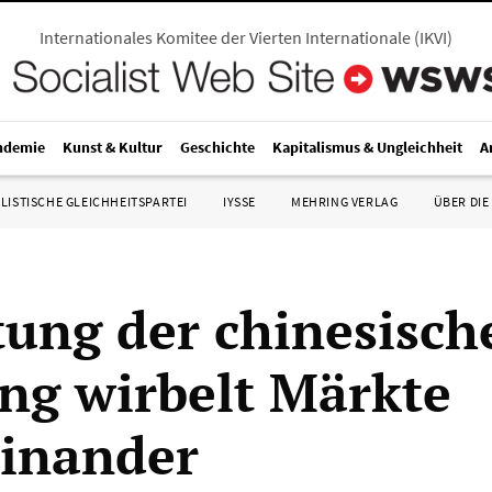
Internationales Komitee der Vierten Internationale
(
IKVI
)
ndemie
Kunst & Kultur
Geschichte
Kapitalismus & Ungleichheit
A
LISTISCHE GLEICHHEITSPARTEI
IYSSE
MEHRING VERLAG
ÜBER DIE
ung der chinesisch
g wirbelt Märkte
inander