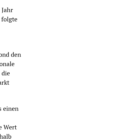
 Jahr
 folgte
ond den
ionale
 die
arkt
s einen
e Wert
halb