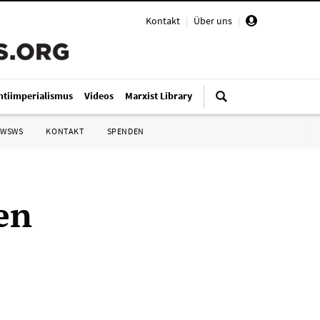
Kontakt
|
Über uns
|
ntiimperialismus
Videos
Marxist Library
 WSWS
KONTAKT
SPENDEN
en