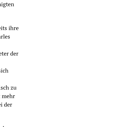
nigten
its ihre
rles
eter der
sich
isch zu
t mehr
i der