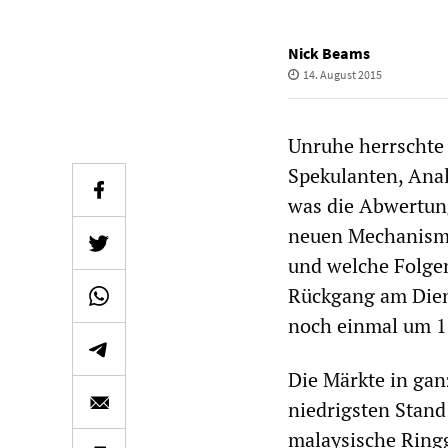
Nick Beams
14. August 2015
Unruhe herrschte
Spekulanten, Ana
was die Abwertun
neuen Mechanismu
und welche Folge
Rückgang am Dien
noch einmal um 1
Die Märkte in gan
niedrigsten Stand
malaysische Ringgi