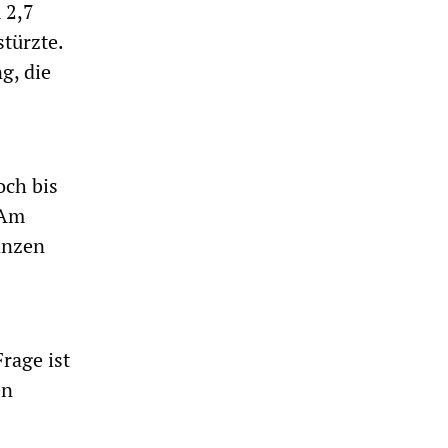
 2,7
türzte.
g, die
och bis
 Am
anzen
rage ist
en
3