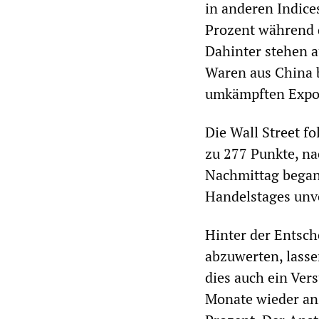
in anderen Indice
Prozent während 
Dahinter stehen a
Waren aus China b
umkämpften Expor
Die Wall Street f
zu 277 Punkte, n
Nachmittag begann
Handelstages unve
Hinter der Entsc
abzuwerten, lasse
dies auch ein Ver
Monate wieder anz