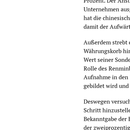
Prozent. Der Anst
Unternehmen ausge
hat die chinesisc
damit der Aufwär
Außerdem strebt 
Währungskorb hin
Wert seiner Sonde
Rolle des Renminb
Aufnahme in den 
gebildet wird und
Deswegen versucht
Schritt hinzustell
Bekanntgabe der E
der zweiprozentig