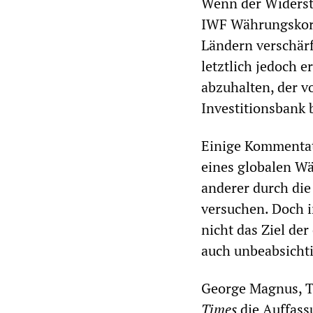
Wenn der Widerst
IWF Währungskorb
Ländern verschärf
letztlich jedoch 
abzuhalten, der v
Investitionsbank 
Einige Kommentat
eines globalen Wä
anderer durch di
versuchen. Doch i
nicht das Ziel der
auch unbeabsicht
George Magnus, To
Times
die Auffass