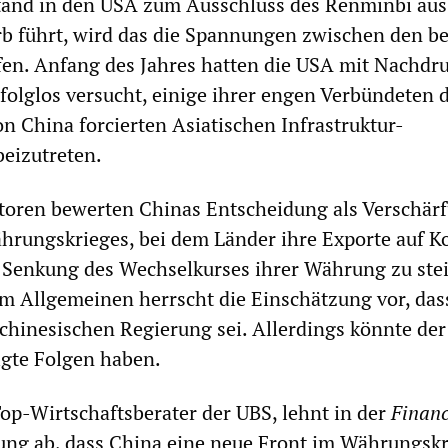
and in den USA zum Ausschluss des Renminbi au
 führt, wird das die Spannungen zwischen den b
en. Anfang des Jahres hatten die USA mit Nachdru
erfolglos versucht, einige ihrer engen Verbündeten
on China forcierten Asiatischen Infrastruktur-
beizutreten.
oren bewerten Chinas Entscheidung als Verschär
hrungskrieges, bei dem Länder ihre Exporte auf K
e Senkung des Wechselkurses ihrer Währung zu ste
m Allgemeinen herrscht die Einschätzung vor, das
 chinesischen Regierung sei. Allerdings könnte der
igte Folgen haben.
p-Wirtschaftsberater der UBS, lehnt in der
Financ
ung ab, dass China eine neue Front im Währungskr