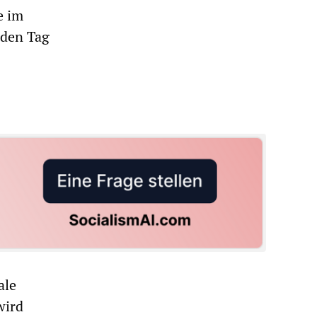
e im
eden Tag
ale
wird