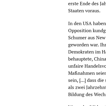
erste Ende des Ja
Staaten voraus.
In den USA haben 
Opposition kundg
Schumer aus New Y
geworden war. Ihm
Demokraten im Ha
behauptete, China
unfaire Handelsvor
Maßnahmen seien „
sein, […] dass di
als zwei Jahrzehn
Bildung des Wech