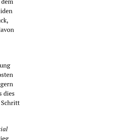
s dem
eiden
ck,
 davon
fung
osten
igern
s dies
 Schritt
ial
ieg