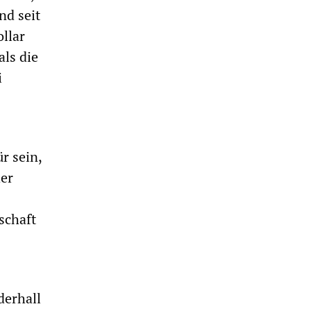
nd seit
llar
als die
i
r sein,
her
schaft
derhall