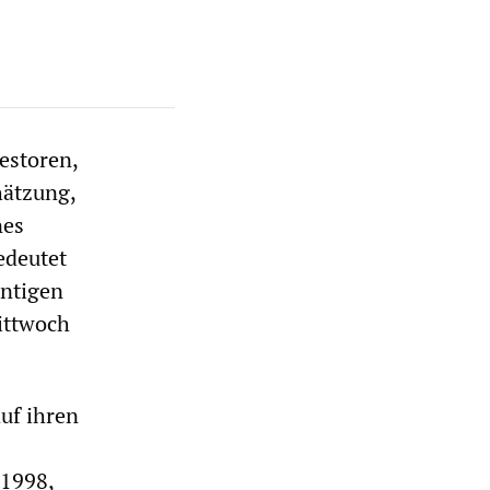
estoren,
hätzung,
nes
edeutet
ntigen
ittwoch
uf ihren
 1998,