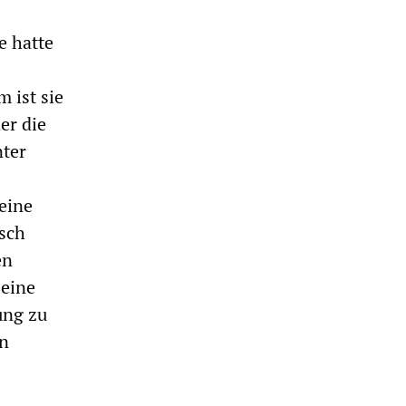
e hatte
 ist sie
er die
nter
eine
isch
en
seine
ung zu
en