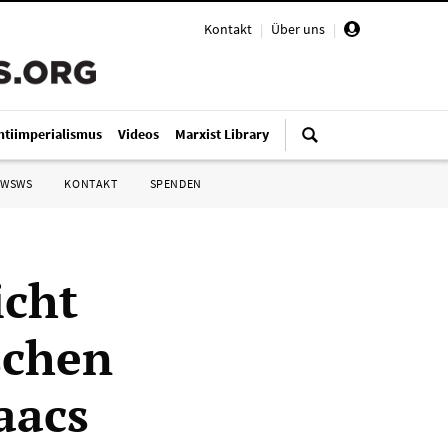
Kontakt
|
Über uns
|
ntiimperialismus
Videos
Marxist Library
 WSWS
KONTAKT
SPENDEN
icht
schen
aacs