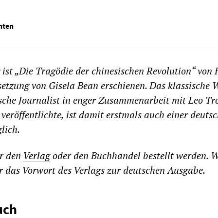
nten
g
is
t „Die Tragödie der chinesischen Revolution“ von
setzung von Gisela Bean
er
schienen
. Das klassische 
sche Journalist in enger Zusammenarbeit mit Leo Tr
 veröffentlichte, ist damit erstmals auch einer deuts
lich.
er den
Verlag
oder den Buchhandel bestellt werden. W
er das Vorwort des Verlags zur deutschen Ausgabe.
uch