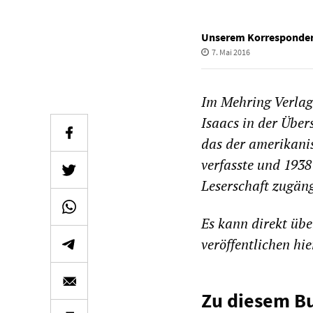
Unserem Korresponde
7. Mai 2016
Im
Mehring Verla
Isaacs in d
er Über
das der amerikani
verfasste und 1938
Leserschaft zugäng
Es kann direkt üb
veröffentlichen hi
Zu diesem B