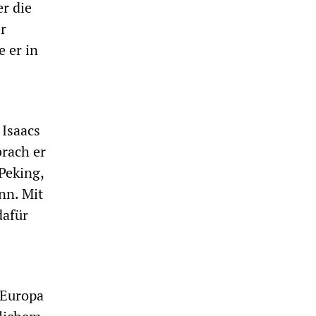
r die
r
 er in
 Isaacs
brach er
Peking,
nn. Mit
dafür
 Europa