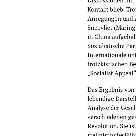
Diskussionen mit 
Kontakt blieb. Tro
Anregungen und Ä
Sneevliet (Maring
in China aufgehal
Sozialistische Par
Internationale unt
trotzkistischen B
„Socialist Appeal“
Das Ergebnis von 
lebendige Darstel
Analyse der Gesch
verschiedenen ges
Revolution. Sie i
stalinistische Fü