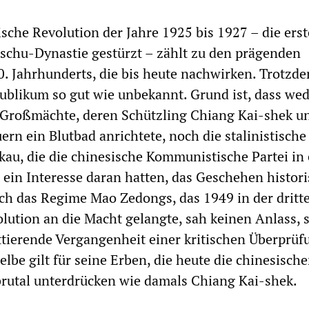
ische Revolution der Jahre 1925 bis 1927 – die erst
schu-Dynastie gestürzt – zählt zu den prägenden
0. Jahrhunderts, die bis heute nachwirken. Trotzdem
ublikum so gut wie unbekannt. Grund ist, dass wed
 Großmächte, deren Schützling Chiang Kai-shek u
rn ein Blutbad anrichtete, noch die stalinistische
kau, die die chinesische Kommunistische Partei in 
, ein Interesse daran hatten, das Geschehen histor
ch das Regime Mao Zedongs, das 1949 in der dritt
lution an die Macht gelangte, sah keinen Anlass, 
tierende Vergangenheit einer kritischen Überprüf
lbe gilt für seine Erben, die heute die chinesisch
brutal unterdrücken wie damals Chiang Kai-shek.