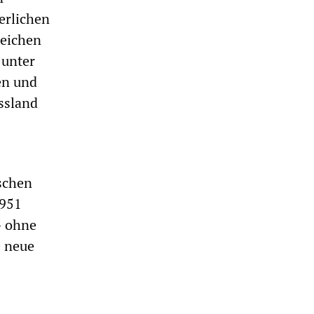
erlichen
reichen
 unter
en und
ssland
schen
1951
– ohne
e neue