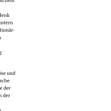
flichem
Henk
intern
tionär-
n
g
öse und
ische
e der
n der
n