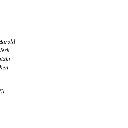
 Harold
Werk,
otzki
chen
ir