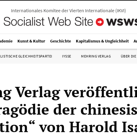
Internationales Komitee der Vierten Internationale
(
IKVI
)
ndemie
Kunst & Kultur
Geschichte
Kapitalismus & Ungleichheit
A
LISTISCHE GLEICHHEITSPARTEI
IYSSE
MEHRING VERLAG
ÜBER DIE
g Verlag veröffentl
ragödie der chinesi
tion“ von Harold Is