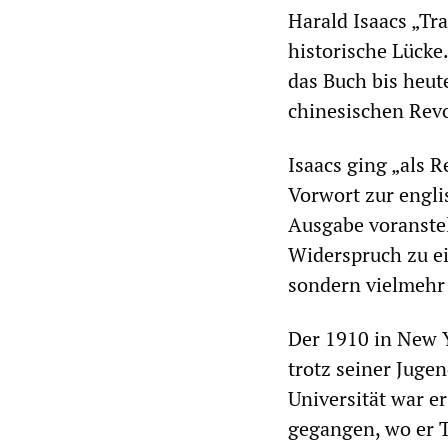
Harald Isaacs „Tr
historische Lücke.
das Buch bis heut
chinesischen Revo
Isaacs ging „als 
Vorwort zur engli
Ausgabe voranstel
Widerspruch zu ei
sondern vielmehr 
Der 1910 in New Y
trotz seiner Juge
Universität war er
gegangen, wo er Te