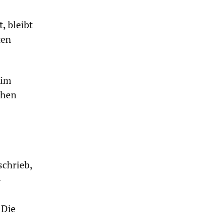
, bleibt
ten
 im
chen
schrieb,
-
 Die