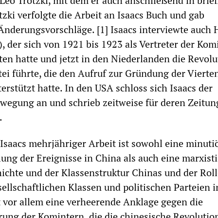
Leo Trotzki, mit dem er auch anschließend in brie
tzki verfolgte die Arbeit an Isaacs Buch und gab
nderungsvorschläge. [1] Isaacs interviewte auch 
), der sich von 1921 bis 1923 als Vertreter der Kom
ten hatte und jetzt in den Niederlanden die Revolu
tei führte, die den Aufruf zur Gründung der Vierte
erstützt hatte. In den USA schloss sich Isaacs der
ewegung an und schrieb zeitweise für deren Zeitun
.
Isaacs mehrjähriger Arbeit ist sowohl eine minuti
lung der Ereignisse in China als auch eine marxist
ichte und der Klassenstruktur Chinas und der Roll
ellschaftlichen Klassen und politischen Parteien i
st vor allem eine verheerende Anklage gegen die
hrung der Komintern, die die chinesische Revolutio