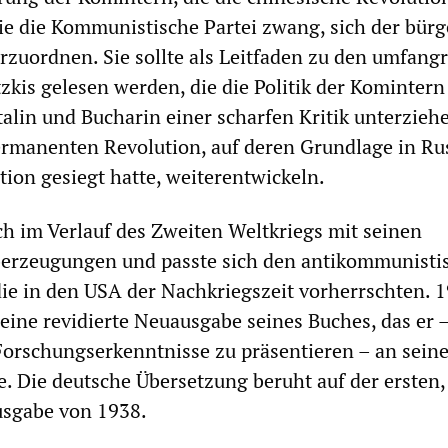
sie die Kommunistische Partei zwang, sich der bürg
uordnen. Sie sollte als Leitfaden zu den umfang
tzkis gelesen werden, die die Politik der Komintern
talin und Bucharin einer scharfen Kritik unterzieh
ermanenten Revolution, auf deren Grundlage in Ru
tion gesiegt hatte, weiterentwickeln.
ch im Verlauf des Zweiten Weltkriegs mit seinen
berzeugungen und passte sich den antikommunisti
e in den USA der Nachkriegszeit vorherrschten. 
r eine revidierte Neuausgabe seines Buches, das er 
orschungserkenntnisse zu präsentieren – an sein
e. Die deutsche Übersetzung beruht auf der ersten,
usgabe von 1938.