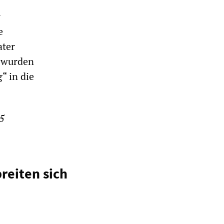
r
e
ater
e wurden
“ in die
5
reiten sich