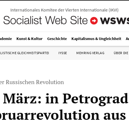
Internationales Komitee der Vierten Internationale
(
IKVI
)
ndemie
Kunst & Kultur
Geschichte
Kapitalismus & Ungleichheit
A
LISTISCHE GLEICHHEITSPARTEI
IYSSE
MEHRING VERLAG
ÜBER DIE
er Russischen Revolution
. März: in Petrograd
bruarrevolution aus