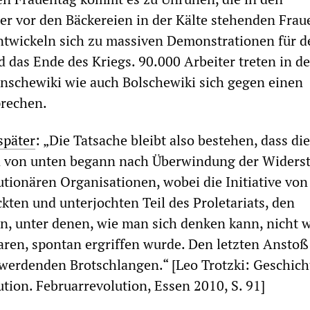
r vor den Bäckereien in der Kälte stehenden Frau
ntwickeln sich zu massiven Demonstrationen für d
 das Ende des Kriegs. 90.000 Arbeiter treten in d
nschewiki wie auch Bolschewiki sich gegen einen
prechen.
später
: „Die Tatsache bleibt also bestehen, dass die
n von unten begann nach Überwindung der Widers
utionären Organisationen, wobei die Initiative vo
kten und unterjochten Teil des Proletariats, den
en, unter denen, wie man sich denken kann, nicht 
ren, spontan ergriffen wurde. Den letzten Ansto
werdenden Brotschlangen.“ [Leo Trotzki: Geschich
tion. Februarrevolution, Essen 2010, S. 91]