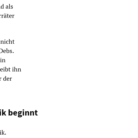
d als
rräter
„nicht
Debs.
in
eibt ihn
r der
ik beginnt
ik.