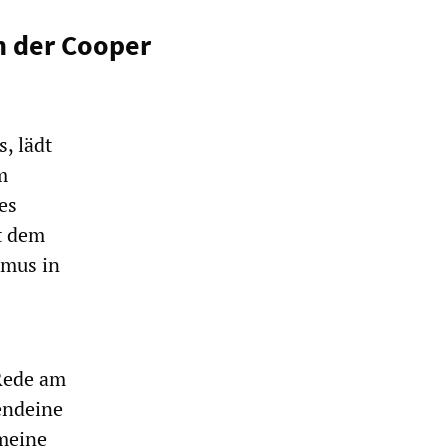
n der Cooper
, lädt
m
es
t dem
smus in
Rede am
endeine
 meine