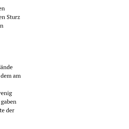
en
en Sturz
en
tände
n dem am
wenig
ß gaben
te der