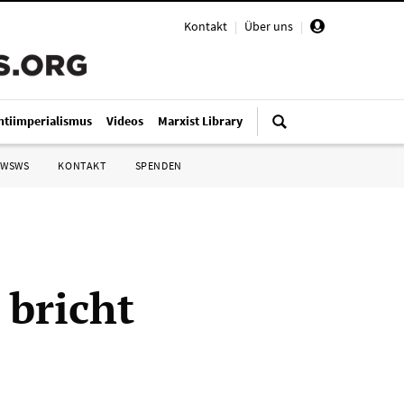
Kontakt
|
Über uns
|
ntiimperialismus
Videos
Marxist Library
 WSWS
KONTAKT
SPENDEN
 bricht