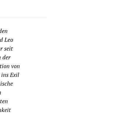
iden
d Leo
r seit
n der
tion von
ins Exil
sische
n
nten
hkeit