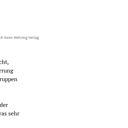
ch beim Mehring Verlag
cht,
errung
Gruppen
 der
was sehr