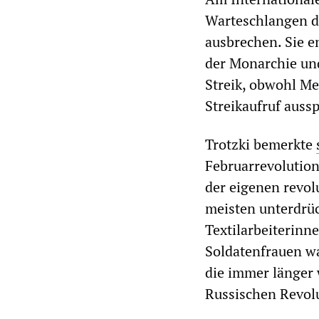
Warteschlangen de
ausbrechen. Sie e
der Monarchie und
Streik, obwohl Me
Streikaufruf auss
Trotzki bemerkte
Februarrevolutio
der eigenen revol
meisten unterdrüc
Textilarbeiterinn
Soldatenfrauen wa
die immer länger 
Russischen Revolu