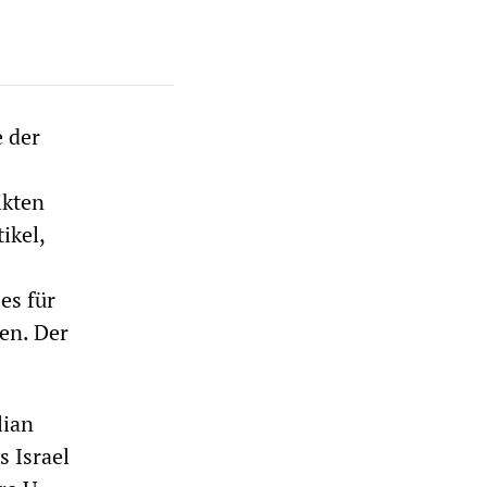
e der
ikten
ikel,
es für
en. Der
lian
 Israel