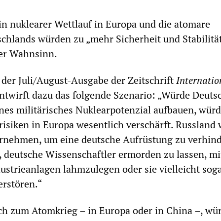
ein nuklearer Wettlauf in Europa und die atomare
hlands würden zu „mehr Sicherheit und Stabilitä
ller Wahnsinn.
n der Juli/August-Ausgabe der Zeitschrift
I
nternatio
entwirft dazu das folgende Szenario: „Würde Deuts
enes militärisches Nuklearpotenzial aufbauen, wür
trisiken in Europa wesentlich verschärft. Russland
ernehmen, um eine deutsche Aufrüstung zu verhind
 deutsche Wissenschaftler ermorden zu lassen, mi
ustrieanlagen lahmzulegen oder sie vielleicht sog
erstören.“
ch zum Atomkrieg – in Europa oder in China –, wü