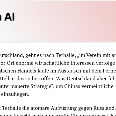
eutschland, geht es nach Terhalle, „im Verein mit 
vor Ort enorme wirtschaftliche Interessen verfolge 
eutschen Handels laufe im Austausch mit dem Fern
ttelbar davon betroffen. Was Deutschland aber fehl
 untermauerte Strategie“, um Chinas vermeintliche
k einzuhegen.
t Terhalle die atomare Aufrüstung gegen Russland.
einer Ansicht nach eine große Chance verpasst. N