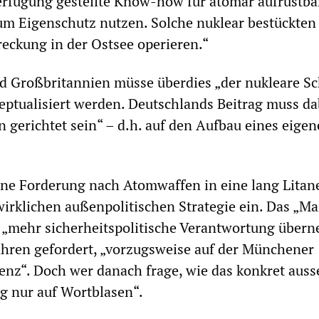
erfügung gestellte Know-how für atomar aufrüstba
um Eigenschutz nutzen. Solche nuklear bestückten
reckung in der Ostsee operieren.“
d Großbritannien müsse überdies „der nukleare S
ptualisiert werden. Deutschlands Beitrag muss da
n gerichtet sein“ – d.h. auf den Aufbau eines eige
eine Forderung nach Atomwaffen in eine lang Litan
wirklichen außenpolitischen Strategie ein. Das „Ma
 „mehr sicherheitspolitische Verantwortung über
ahren gefordert, „vorzugsweise auf der Münchener
enz“. Doch wer danach frage, wie das konkret aus
ig nur auf Wortblasen“.