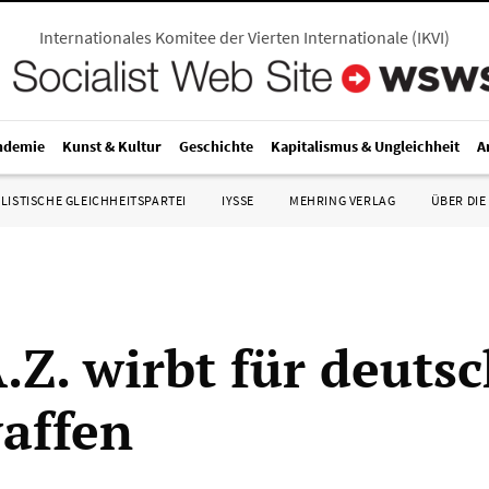
Internationales Komitee der Vierten Internationale
(
IKVI
)
ndemie
Kunst & Kultur
Geschichte
Kapitalismus & Ungleichheit
A
LISTISCHE GLEICHHEITSPARTEI
IYSSE
MEHRING VERLAG
ÜBER DIE
.Z. wirbt für deuts
affen