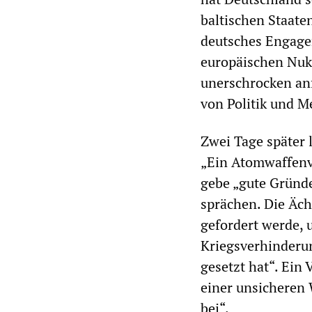
baltischen Staate
deutsches Engagem
europäischen Nukl
unerschrocken an
von Politik und 
Zwei Tage später 
„Ein Atomwaffenv
gebe „gute Gründe
sprächen. Die Äc
gefordert werde, 
Kriegsverhinderun
gesetzt hat“. Ein
einer unsicheren 
bei“.