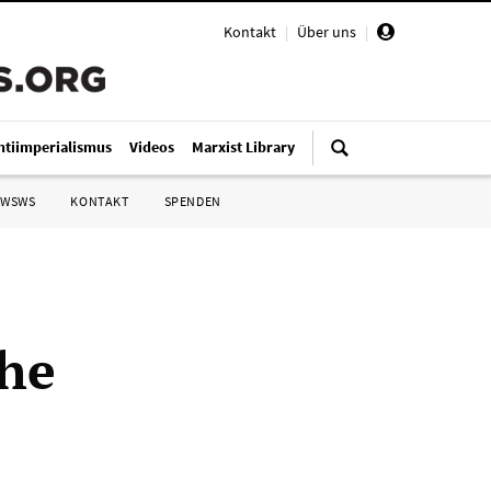
Kontakt
|
Über uns
|
ntiimperialismus
Videos
Marxist Library
 WSWS
KONTAKT
SPENDEN
che