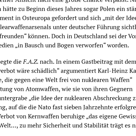
n hätte zu Beginn dieses Jahres sogar Polen ein stä
ent in Osteuropa gefordert und sich „mit der Ide
earwaffenarsenals unter deutscher Führung sichtl
freunden“ können. Doch in Deutschland sei der Vo
Medien „in Bausch und Bogen verworfen“ worden.
legte die
F.A.Z.
nach. In einem Gastbeitrag mit dem
erbot wäre schädlich“ argumentiert Karl-Heinz K
, die gegen eine Welt frei von nuklearen Waffen“
htung von Atomwaffen, wie sie von ihren Gegnern
untergrabe „die Idee der nuklearen Abschreckung z
g, auf die die Nato fast sieben Jahrzehnte erfolgr
 Verbot von Kernwaffen beruhige „das eigene Gewis
Welt…, zu mehr Sicherheit und Stabilität trägt es n