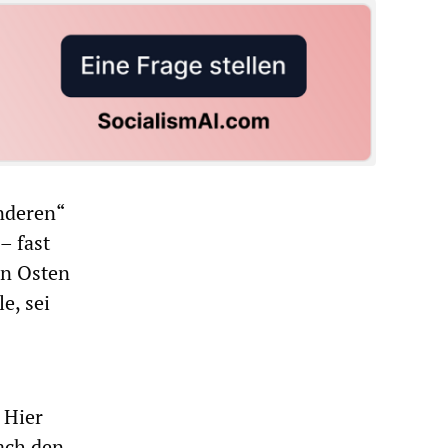
anderen“
– fast
en Osten
e, sei
 Hier
ach den