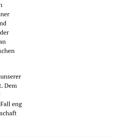
n
iner
und
Oder
 an
ischen
 unserer
t. Dem
g
Fall eng
schaft