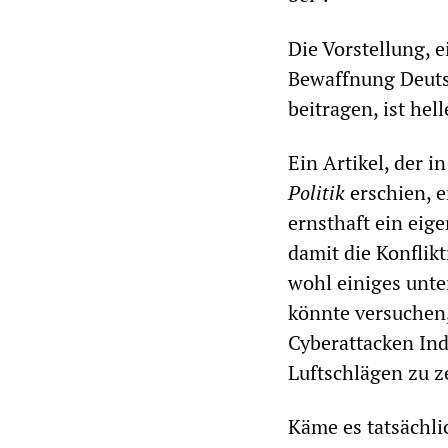
Die Vorstellung, 
Bewaffnung Deutsc
beitragen, ist he
Ein Artikel, der i
P
olitik
erschien, 
ernsthaft ein eig
damit die Konflik
wohl einiges unt
könnte versuchen,
Cyberattacken Ind
Luftschlägen zu z
Käme es tatsächli