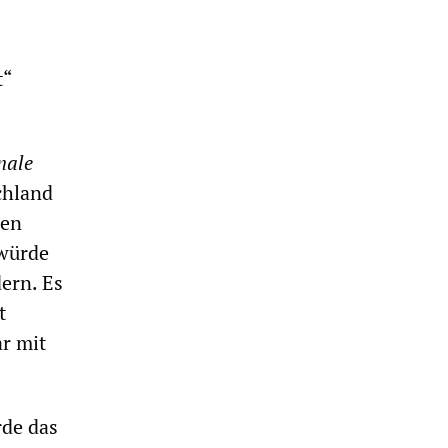
t“
nale
chland
den
 würde
ern. Es
t
ar mit
rde das