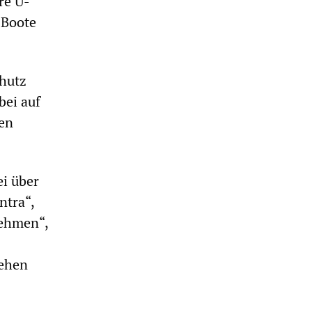
re U-
 Boote
chutz
bei auf
nen
ei über
ntra“,
nehmen“,
sehen