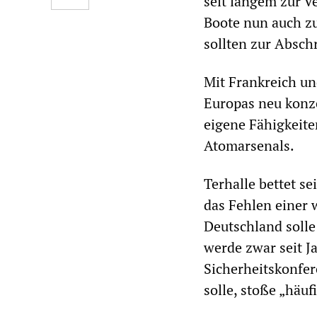
seit langem zur V
Boote nun auch z
sollten zur Absch
Mit Frankreich un
Europas neu konze
eigene Fähigkeite
Atomarsenals.
Terhalle bettet s
das Fehlen einer 
Deutschland solle
werde zwar seit J
Sicherheitskonfer
solle, stoße „häuf