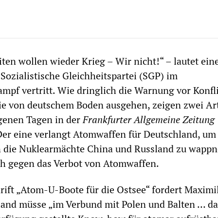
ten wollen wieder Krieg – Wir nicht!“ – lautet ein
 Sozialistische Gleichheitspartei (SGP) im
pf vertritt. Wie dringlich die Warnung vor Konfl
die von deutschem Boden ausgehen, zeigen zwei Art
ngenen Tagen in der
Frankfurter Allgemeine Zeitung
Der eine verlangt Atomwaffen für Deutschland, um 
n die Nuklearmächte China und Russland zu wappn
ch gegen das Verbot von Atomwaffen.
rift „Atom-U-Boote für die Ostsee“ fordert Maximi
land müsse „im Verbund mit Polen und Balten … das