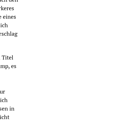
rkeres
e eines
ich
rschlag
 Titel
amp, es
ur
eich
sen in
icht