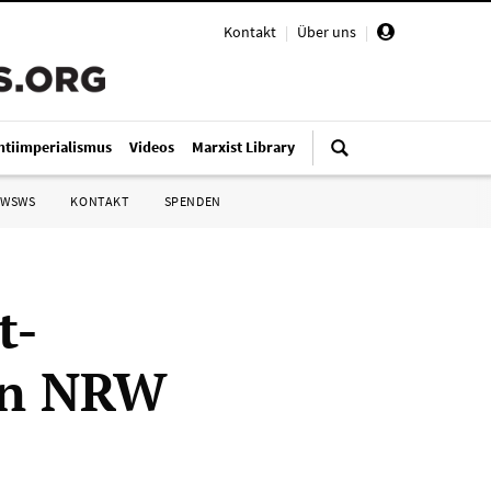
Kontakt
|
Über uns
|
ntiimperialismus
Videos
Marxist Library
 WSWS
KONTAKT
SPENDEN
t-
 in NRW