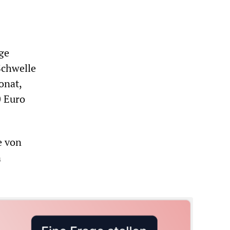
ge
Schwelle
onat,
0 Euro
e von
n