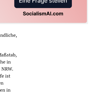
endliche,
Maßstab,
che in
in NRW.
e ist
en
en in