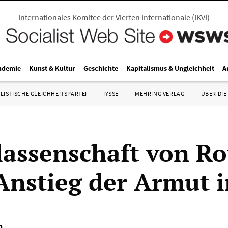
Internationales Komitee der Vierten Internationale
(
IKVI
)
ndemie
Kunst & Kultur
Geschichte
Kapitalismus & Ungleichheit
A
LISTISCHE GLEICHHEITSPARTEI
IYSSE
MEHRING VERLAG
ÜBER DIE
lassenschaft von Ro
Anstieg der Armut
n