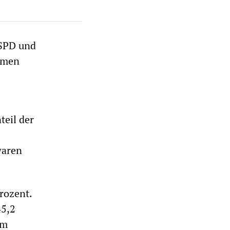
 SPD und
Armen
teil der
waren
Prozent.
45,2
am