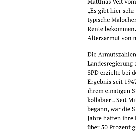
Matthias Veit vo
„Es gibt hier seh
typische Malocher-
Rente bekommen. D
Altersarmut von 
Die Armutszahlen 
Landesregierung a
SPD erzielte bei 
Ergebnis seit 194
ihrem einstigen S
kollabiert. Seit M
begann, war die S
Jahre hatten ihre
über 50 Prozent g