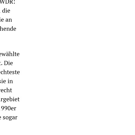
m WDR:
 die
ie an
ohende
gewählte
. Die
echteste
ie in
recht
hrgebiet
1990er
e sogar