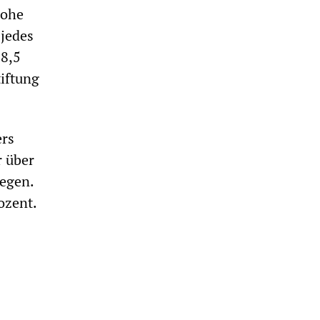
hohe
jedes
38,5
iftung
ers
r über
iegen.
ozent.