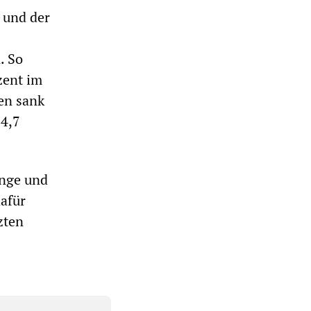
 und der
. So
zent im
ken sank
24,7
inge und
afür
zten