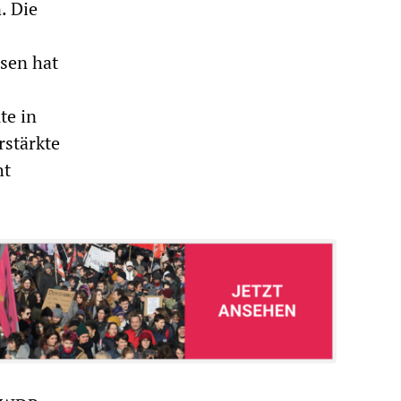
. Die
sen hat
te in
rstärkte
ht