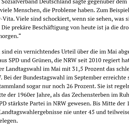
m Sozialverband Deutschland sagte gegenüber de
r viele Menschen, die Probleme haben. Zum Beispiel
Vita. Viele sind schockiert, wenn sie sehen, was s
ie prekäre Beschäftigung von heute ist ja die dr
morgen.“
sind ein vernichtendes Urteil über die im Mai ab
us SPD und Grünen, die NRW seit 2010 regiert hat
der Landtagswahl im Mai mit 31,5 Prozent das schl
7. Bei der Bundestagswahl im September erreichte s
tammland sogar nur noch 26 Prozent. Sie ist regel
itte der 1960er Jahre, als das Zechensterben im Ru
PD stärkste Partei in NRW gewesen. Bis Mitte der 
 Landtagswahlergebnisse nie unter 45 und teilweis
elegen.