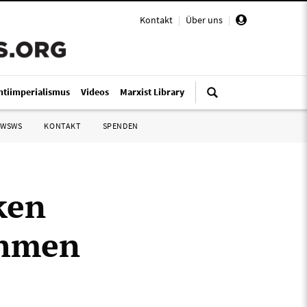
Kontakt
|
Über uns
|
ntiimperialismus
Videos
Marxist Library
 WSWS
KONTAKT
SPENDEN
ken
ahmen