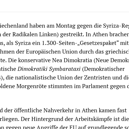
Griechenland haben am Montag gegen die Syriza-Re
on der Radikalen Linken) gestreikt. In Athen brach
s, als Syriza ein 1.300-Seiten-„Gesetzespaket“ mit
hmen der Europäischen Union durch das griechis
te. Die konservative Nea Dimokratia (Neue Demokr
atische
Dimokratiki Symbarataxi
(Demokratischer
 die nationalistische Union der Zentristen und di
oldene Morgenröte stimmten im Parlament gegen 
nd der öffentliche Nahverkehr in Athen kamen fast
rliegen. Der Hintergrund der Arbeitskämpfe ist die
n gegen neue Angriffe der EU auf grundlegende so