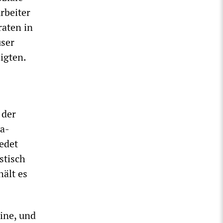
rbeiter
raten in
user
igten.
 der
za-
edet
stisch
ält es
ine, und