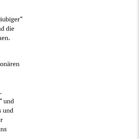
äubiger“
nd die
hen.
-
ionären
.
“ und
s und
r
uns