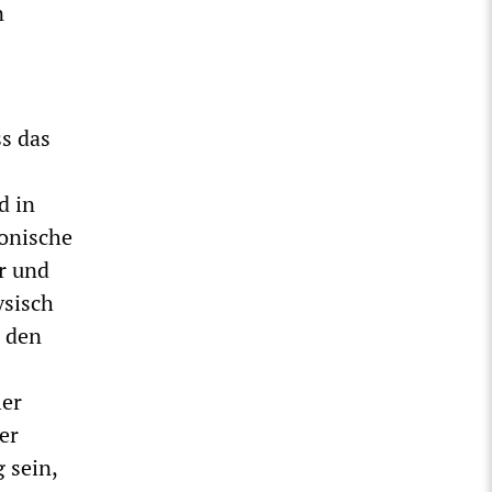
n
ss das
d in
onische
r und
ysisch
i den
ler
er
 sein,