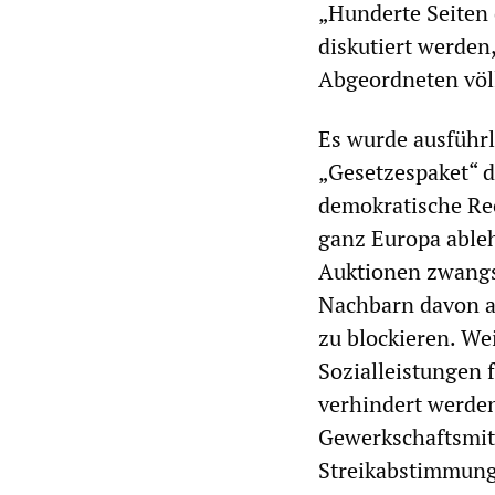
„Hunderte Seiten
diskutiert werden,
Abgeordneten völl
Es wurde ausführl
„Gesetzespaket“ d
demokratische Rec
ganz Europa able
Auktionen zwangs
Nachbarn davon a
zu blockieren. Wei
Sozialleistungen 
verhindert werden
Gewerkschaftsmitg
Streikabstimmung