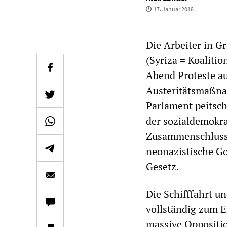
17. Januar 2018
Die Arbeiter in 
(Syriza = Koaliti
Abend Proteste au
Austeritätsmaßna
Parlament peitsch
der sozialdemokr
Zusammenschluss),
neonazistische G
Gesetz.
Die Schifffahrt u
vollständig zum E
massive Oppositio