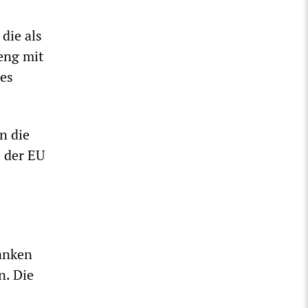
die als
eng mit
des
n die
 der EU
Banken
n. Die
: