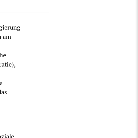
gierung
en am
che
atie),
e
das
ziale