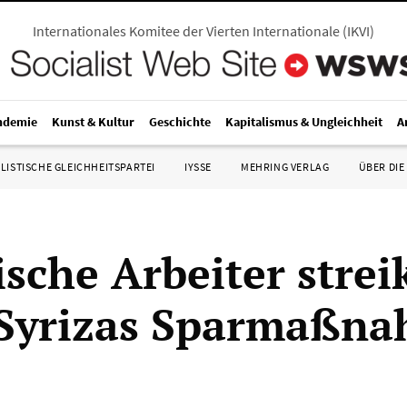
Internationales Komitee der Vierten Internationale
(
IKVI
)
ndemie
Kunst & Kultur
Geschichte
Kapitalismus & Ungleichheit
A
LISTISCHE GLEICHHEITSPARTEI
IYSSE
MEHRING VERLAG
ÜBER DIE
ische Arbeiter strei
 Syrizas Sparmaßn