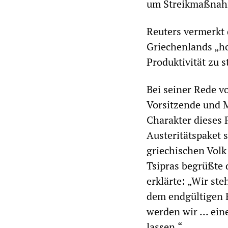
um Streikmaßnah
Reuters vermerkt 
Griechenlands „ho
Produktivität zu 
Bei seiner Rede v
Vorsitzende und M
Charakter dieses 
Austeritätspaket 
griechischen Vol
Tsipras begrüßte 
erklärte: „Wir st
dem endgültigen E
werden wir ... ein
lassen.“