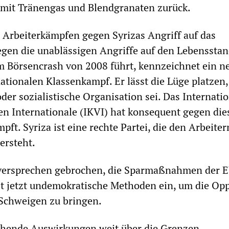
g mit Tränengas und Blendgranaten zurück.
Arbeiterkämpfen gegen Syrizas Angriff auf das
egen die unablässigen Angriffe auf den Lebensstan
em Börsencrash von 2008 führt, kennzeichnet ein n
ationalen Klassenkampf. Er lässt die Lüge platzen,
oder sozialistische Organisation sei. Das Internati
en Internationale (IKVI) hat konsequent gegen die
ft. Syriza ist eine rechte Partei, die den Arbeiter
ersteht.
lversprechen gebrochen, die Sparmaßnahmen der E
t jetzt undemokratische Methoden ein, um die Opp
 Schweigen zu bringen.
ichende Auswirkungen weit über die Grenzen