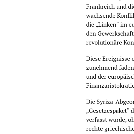
Frankreich und di
wachsende Konflik
die „Linken“ im e
den Gewerkschafte
revolutionäre Ko
Diese Ereignisse 
zunehmend fadens
und der europäisc
Finanzaristokrati
Die Syriza-Abgeo
„Gesetzespaket“ d
verfasst wurde, o
rechte griechisch