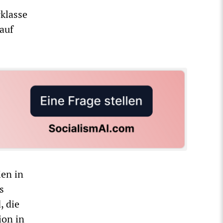
klasse
auf
ien in
s
, die
ion in