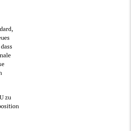
dard,
eues
 dass
onale
se
n
U zu
osition