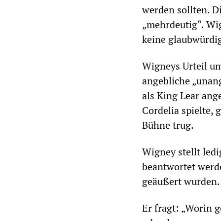
werden sollten. D
„mehrdeutig“. Wig
keine glaubwürdig
Wigneys Urteil umf
angebliche „unang
als King Lear ang
Cordelia spielte, 
Bühne trug.
Wigney stellt ledi
beantwortet werd
geäußert wurden.
Er fragt: „Worin 