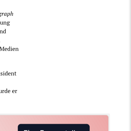
graph
tung
end
m
 Medien
sident
urde er