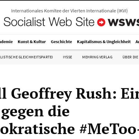
Internationales Komitee der Vierten Internationale
(
IKVI
)
ndemie
Kunst & Kultur
Geschichte
Kapitalismus & Ungleichheit
A
LISTISCHE GLEICHHEITSPARTEI
IYSSE
MEHRING VERLAG
ÜBER DIE
ll Geoffrey Rush: Ei
 gegen die
okratische #MeToo