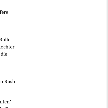
fere
Rolle
tochter
 die
en Rush
lten’