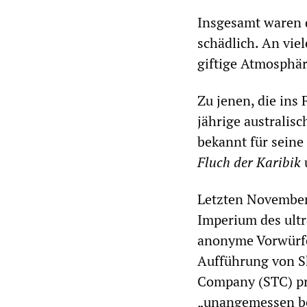
Insgesamt waren 
schädlich. An viel
giftige Atmosphär
Zu jenen, die ins
jährige australisc
bekannt für seine
Fluch der Karibik
Letzten November
Imperium des ult
anonyme Vorwürfe
Aufführung von 
Company (STC) pro
„unangemessen be