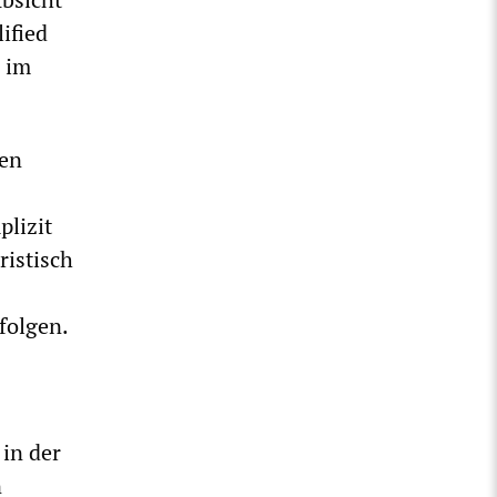
ified
n im
hen
plizit
ristisch
folgen.
 in der
n