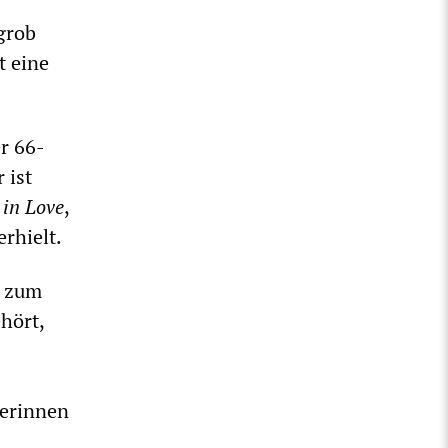
grob
t eine
r 66-
 ist
in Love
,
erhielt.
r zum
hört,
lerinnen