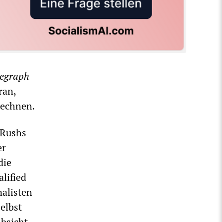
legraph
ran,
rechnen.
 Rushs
er
die
lified
nalisten
elbst
Absicht