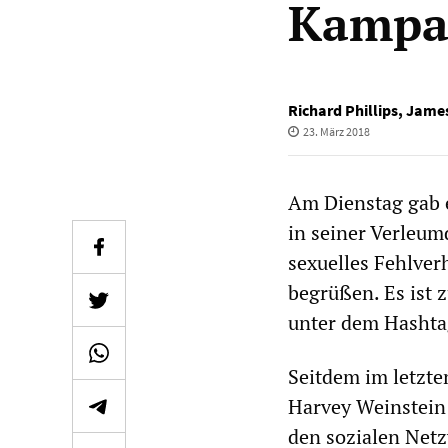
Kampa
Richard Phillips
,
Jame
23. März 2018
Am Dienstag gab e
in seiner Verleum
sexuelles Fehlverh
begrüßen. Es ist 
unter dem Hasht
Seitdem im letzt
Harvey Weinstein 
den sozialen Net