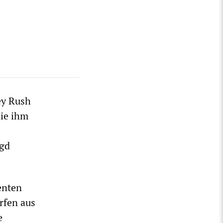
ey Rush
die ihm
agd
enten
rfen aus
e