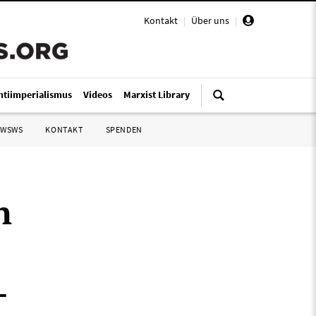
Kontakt
|
Über uns
|
ntiimperialismus
Videos
Marxist Library
 WSWS
KONTAKT
SPENDEN
n
-