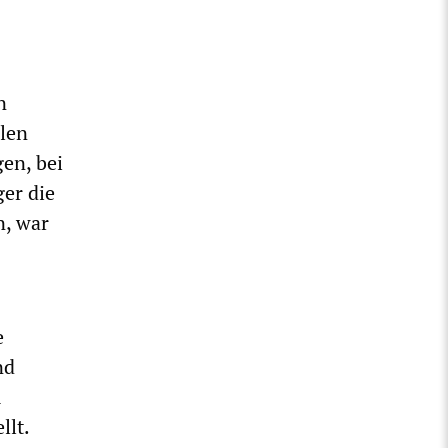
n
llen
en, bei
er die
n, war
e
nd
m
llt.