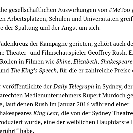
die gesellschaftlichen Auswirkungen von #MeToo 
en Arbeitsplätzen, Schulen und Universitäten greif
e der Spaltung und der Angst um sich.
 Fadenkreuz der Kampagne gerieten, gehört auch de
he Theater- und Filmschauspieler Geoffrey Rush. Er
 Rollen in Filmen wie
Shine
,
Elizabeth
,
Shakespeare 
und
The King’s Speech,
für die er zahlreiche Preise 
 veröffentlichte der
Daily Telegraph
in Sydney, de
rarechten Medienunternehmers Rupert Murdoch ge
, laut denen Rush im Januar 2016 während einer
Shakespeares
King Lear,
die von der Sydney Theatre
duziert wurde, eine der weiblichen Hauptdarstel
rührt“ habe.