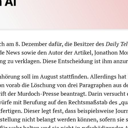
ch am 8. Dezember dafür, die Besitzer des
Daily Te
e News sowie den Autor der Artikel, Jonathon Mo
g zu verklagen. Diese Entscheidung ist ihm anzu
nhörung soll im August stattfinden. Allerdings hat
n vorab die Löschung von drei Paragraphen aus d
ift der Murdoch-Presse beantragt. Darin versucht 
würfe mit Berufung auf den Rechtsmaßstab des „qua
tfertigen. Dieser legt fest, dass beispielsweise Jour
rstellung nicht belangt werden können, sofern sie s
 für wahr halten und sie nicht in rufschädigender 