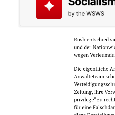
Rush entschied si
und der Nationwid
wegen Verleumdun
Die eigentliche A
Anwälteteam scho
Verteidigungsschr
Zeitung, ihre Vor
privilege“ zu rech
für eine Falschda
diese Darstellung