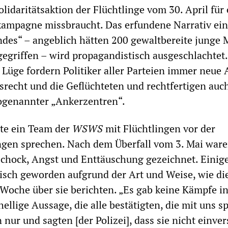
olidaritätsaktion der Flüchtlinge vom 30. April für
kampagne missbraucht. Das erfundene Narrativ ei
des“ – angeblich hätten 200 gewaltbereite junge
ngegriffen – wird propagandistisch ausgeschlachtet.
 Lüge fordern Politiker aller Parteien immer neue 
gsrecht und die Geflüchteten und rechtfertigen auc
ogenannter „Ankerzentren“.
te ein Team der
WSWS
mit Flüchtlingen vor der
gen sprechen. Nach dem Überfall vom 3. Mai ware
chock, Angst und Enttäuschung gezeichnet. Einige
uisch geworden aufgrund der Art und Weise, wie di
 Woche über sie berichten. „Es gab keine Kämpfe in
hellige Aussage, die alle bestätigten, die mit uns s
 nur und sagten [der Polizei], dass sie nicht einve