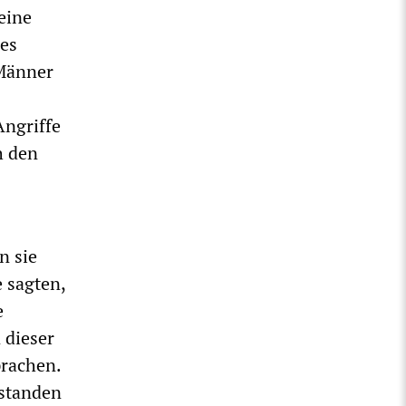
 eine
nes
 Männer
Angriffe
h den
n sie
 sagten,
e
 dieser
prachen.
rstanden