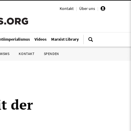
Kontakt
|
Über uns
|
ntiimperialismus
Videos
Marxist Library
 WSWS
KONTAKT
SPENDEN
t der