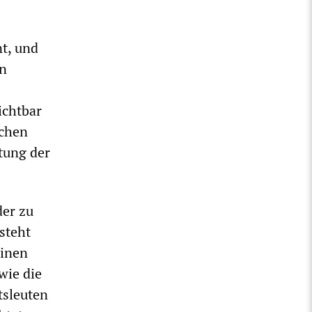
nt, und
on
ichtbar
schen
tung der
der zu
steht
einen
wie die
tsleuten