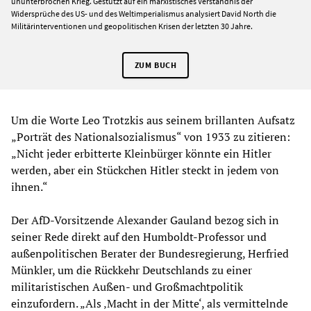
ununterbrochen Krieg. Gestützt auf ein marxistisches Verständnis der
Widersprüche des US- und des Weltimperialismus analysiert David North die
Militärinterventionen und geopolitischen Krisen der letzten 30 Jahre.
ZUM BUCH
Um die Worte Leo Trotzkis aus seinem brillanten Aufsatz
„Porträt des Nationalsozialismus“ von 1933 zu zitieren:
„Nicht jeder erbitterte Kleinbürger könnte ein Hitler
werden, aber ein Stückchen Hitler steckt in jedem von
ihnen.“
Der AfD-Vorsitzende Alexander Gauland bezog sich in
seiner Rede direkt auf den Humboldt-Professor und
außenpolitischen Berater der Bundesregierung, Herfried
Münkler, um die Rückkehr Deutschlands zu einer
militaristischen Außen- und Großmachtpolitik
einzufordern. „Als ‚Macht in der Mitte‘, als vermittelnde