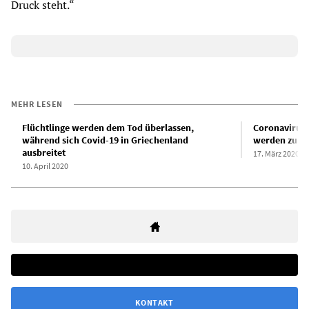
Druck steht.“
MEHR LESEN
Flüchtlinge werden dem Tod überlassen,
Coronavirus:
während sich Covid-19 in Griechenland
werden zu To
ausbreitet
17. März 2020
10. April 2020
KONTAKT