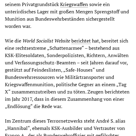
seinem Privatgrundstück
Kriegswaffen
sowie ein
unterirdisches Lager mit großen Mengen Sprengstoff und
Munition aus Bundeswehrbeständen sichergestellt
worden war.
Wie die
World Socialist Website
berichtet
hat, bereitet sich
eine rechtsextreme „Schattenarmee“ – bestehend aus
KSK-Elitesoldaten, Sonderpolizisten, Richtern, Anwälten
und Verfassungsschutz-Beamten – seit Jahren darauf vor,
gestützt auf Feindeslisten, „Safe-Houses“ und
Bundeswehrressourcen wie Militärtransporter und
Kriegswaffenmunition, politische Gegner an einem „Tag
X“ zusammenzutreiben und zu töten. Zeugen berichteten
im Jahr 2017, dass in diesem Zusammenhang von einer
„Endlösung“ die Rede war.
Im Zentrum dieses Terrornetzwerks steht André S. alias
„Hannibal“, ehemals KSK-Ausbilder und Vertrauter von
Franco A., der als Bundeswehroffizier mit gefälschter