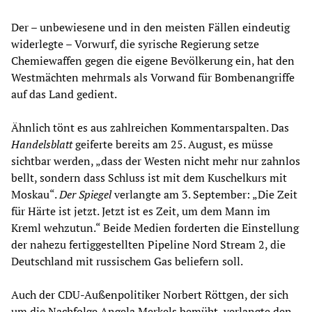
Der – unbewiesene und in den meisten Fällen eindeutig
widerlegte – Vorwurf, die syrische Regierung setze
Chemiewaffen gegen die eigene Bevölkerung ein, hat den
Westmächten mehrmals als Vorwand für Bombenangriffe
auf das Land gedient.
Ähnlich tönt es aus zahlreichen Kommentarspalten. Das
Handelsblatt
geiferte bereits am 25. August, es müsse
sichtbar werden, „dass der Westen nicht mehr nur zahnlos
bellt, sondern dass Schluss ist mit dem Kuschelkurs mit
Moskau“.
Der Spiegel
verlangte am 3. September: „Die Zeit
für Härte ist jetzt. Jetzt ist es Zeit, um dem Mann im
Kreml wehzutun.“ Beide Medien forderten die Einstellung
der nahezu fertiggestellten Pipeline Nord Stream 2, die
Deutschland mit russischem Gas beliefern soll.
Auch der CDU-Außenpolitiker Norbert Röttgen, der sich
um die Nachfolge Angela Merkels bemüht, verlangte den