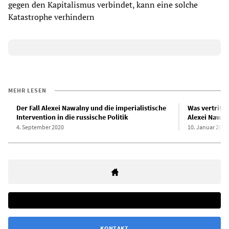
gegen den Kapitalismus verbindet, kann eine solche
Katastrophe verhindern
MEHR LESEN
Der Fall Alexei Nawalny und die imperialistische
Was vertritt
Intervention in die russische Politik
Alexei Nawal
4. September 2020
10. Januar 2018
KONTAKT