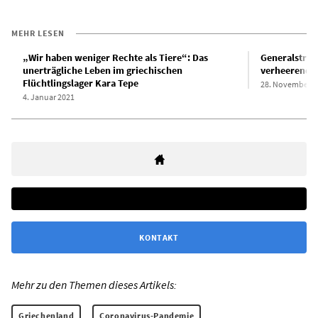
MEHR LESEN
„Wir haben weniger Rechte als Tiere“: Das
Generalstrei
unerträgliche Leben im griechischen
verheerende 
Flüchtlingslager Kara Tepe
28. November 2
4. Januar 2021
KONTAKT
Mehr zu den Themen dieses Artikels:
Griechenland
Coronavirus-Pandemie