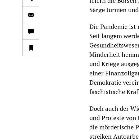
feiern die Börsen
Särge türmen und
Die Pandemie ist n
Seit langem werd
Gesundheitswesen 
Minderheit hemmu
und Kriege ausgeg
einer Finanzoliga
Demokratie verein
faschistische Krä
Doch auch der Wid
und Proteste von 
die mörderische P
streiken Autoarbei