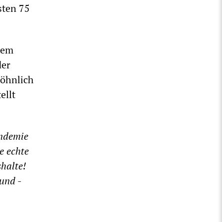
sten 75
nem
der
söhnlich
ellt
andemie
e echte
halte!
und -