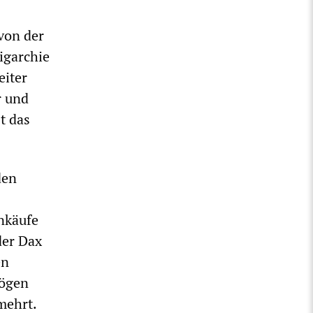
von der
igarchie
eiter
r und
t das
den
nkäufe
der Dax
en
mögen
mehrt.