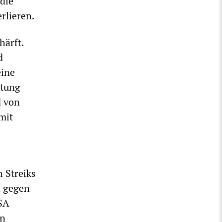
die
rlieren.
härft.
d
eine
stung
d von
mit
 Streiks
n gegen
USA
en