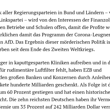
k aller Regierungsparteien in Bund und Ländern – 
inkspartei – wird von den Interessen der Finanzol
en Betriebe und Schulen offen, damit die Profite w
wirklichen damit das Programm der Corona-Leugne
n AfD. Das Ergebnis dieser mörderischen Politik is
rben seit dem Ende des Zweiten Weltkriegs.
ger in kaputtgesparten Kliniken aufreiben und in 
für rudimentäre Luftfilter fehlt, haben EZB und
den großen Banken und Konzernen durch Anleihe
ete hunderte Milliarden geschenkt. Als Folge ist 
m 60 Prozent gestiegen und hat einen historisch
cht. Die zehn reichsten Deutschen haben ihr Ver
emie um 35 Prozent auf 242 Milliarden Dollar ver