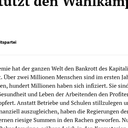
tützt den Wahlkamp
itspartei
mie hat der ganzen Welt den Bankrott des Kapita
. Über zwei Millionen Menschen sind im ersten Ja
n, hundert Millionen haben sich infiziert. Sie sin
e Gesundheit und Leben der Arbeitenden den Profite
opfert. Anstatt Betriebe und Schulen stillzulegen u
inanziell auszugleichen, haben die Regierungen de
rnen riesige Summen in den Rachen geworfen. N