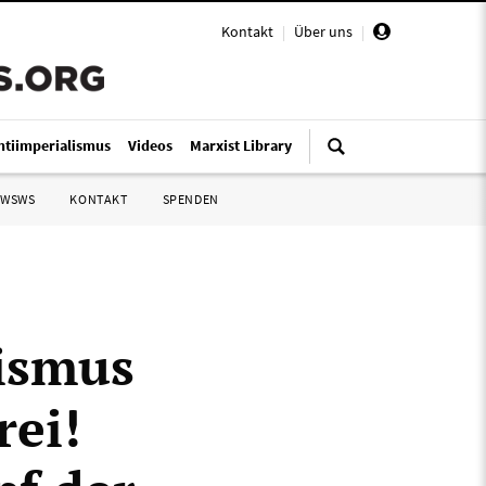
Kontakt
|
Über uns
|
ntiimperialismus
Videos
Marxist Library
 WSWS
KONTAKT
SPENDEN
lismus
rei!