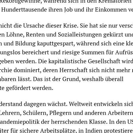
 Rekordgewinne, während sich in den Krematorien 
 Hunderttausende ihren Job und ihr Einkommen ve
icht die Ursache dieser Krise. Sie hat sie nur versc
en Löhne, Renten und Sozialleistungen gekürzt un
und Bildung kaputtgespart, während sich eine kl
ngslos bereichert und riesige Summen für Aufrü
eben werden. Die kapitalistische Gesellschaft wir
rchie dominiert, deren Herrschaft sich nicht mehr 
baren lässt. Das ist der Grund, weshalb überall
fte gefördert werden.
erstand dagegen wächst. Weltweit entwickeln sich
Lehrern, Schülern, Pflegern und anderen Arbeiter
andemiepolitik der herrschenden Klasse. In den 
ter für sichere Arbeitsplätze, in Indien protestier