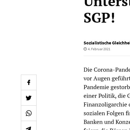
Unters
SGP!
Sozialistische Gleichhe
4. Februar 2021
Die Corona-Pande
vor Augen geführt
Pandemie gestorbe
einer Politik, di
Finanzoligarchie 
sozialen Folgen f
Banken und Konze