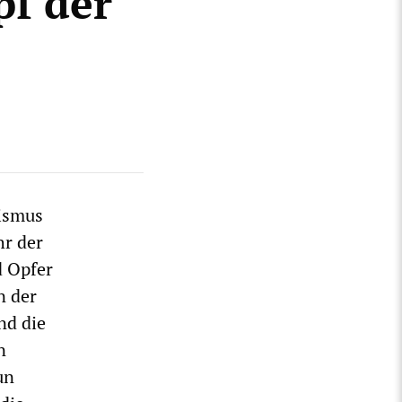
f der
lismus
hr der
d Opfer
n der
nd die
n
un