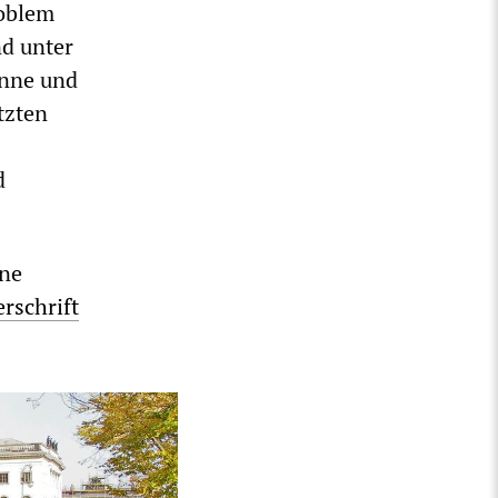
roblem
d unter
inne und
tzten
d
ine
rschrift