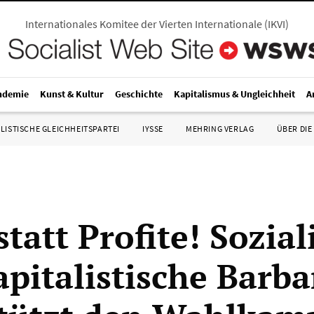
Internationales Komitee der Vierten Internationale
(
IKVI
)
ndemie
Kunst & Kultur
Geschichte
Kapitalismus & Ungleichheit
A
LISTISCHE GLEICHHEITSPARTEI
IYSSE
MEHRING VERLAG
ÜBER DIE
statt Profite! Sozia
apitalistische Barba