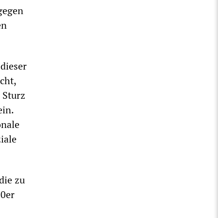
 gegen
en
 dieser
cht,
 Sturz
ein.
onale
iale
die zu
30er