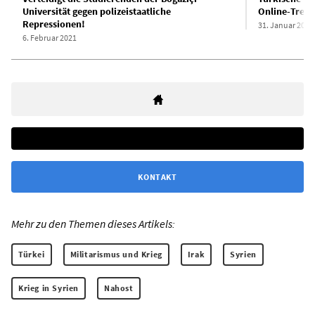
Universität gegen polizeistaatliche
Online-Treff
Repressionen!
31. Januar 2021
6. Februar 2021
KONTAKT
Mehr zu den Themen dieses Artikels:
Türkei
Militarismus und Krieg
Irak
Syrien
Krieg in Syrien
Nahost