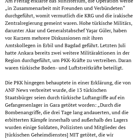
Am Freitag erklärte das Ministerium, die Operation werde
„in Zusammenarbeit mit Freunden und Verbündeten“
durchgeführt, womit vermutlich die KRG und die irakische
Zentralregierung gemeint waren. Hohe türkische Militärs,
darunter Akar und Generalstabschef Yaşar Güler, haben
vor Kurzem mehrere Diskussionen mit ihren
Amtskollegen in Erbil und Bagdad geführt. Letzten Juli
hatte Ankara bereits zwei weitere Militäraktionen in der
Region durchgeführt, um PKK-Kräfte zu vertreiben. Daran
waren türkische Boden- und Luftstreitkräfte beteiligt.
Die PKK hingegen behauptete in einer Erklärung, die von
ANF News verbreitet wurde, die 13 türkischen
Staatsbürger seien durch türkische Luftangriffe auf ein
Gefangenenlager in Gara getötet worden: „Durch die
Bombenangriffe, die drei Tage lang andauerten, und die
erbitterten Kämpfe innerhalb und außerhalb des Lagers
wurden einige Soldaten, Polizisten und Mitglieder des
[türkischen Geheimdienstes] MIT getötet, die wir