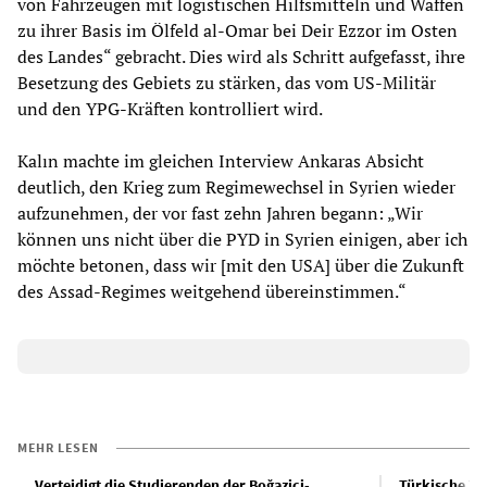
von Fahrzeugen mit logistischen Hilfsmitteln und Waffen
zu ihrer Basis im Ölfeld al-Omar bei Deir Ezzor im Osten
des Landes“ gebracht. Dies wird als Schritt aufgefasst, ihre
Besetzung des Gebiets zu stärken, das vom US-Militär
und den YPG-Kräften kontrolliert wird.
Kalın machte im gleichen Interview Ankaras Absicht
deutlich, den Krieg zum Regimewechsel in Syrien wieder
aufzunehmen, der vor fast zehn Jahren begann: „Wir
können uns nicht über die PYD in Syrien einigen, aber ich
möchte betonen, dass wir [mit den USA] über die Zukunft
des Assad-Regimes weitgehend übereinstimmen.“
MEHR LESEN
Verteidigt die Studierenden der Boğaziçi-
Türkische Tro