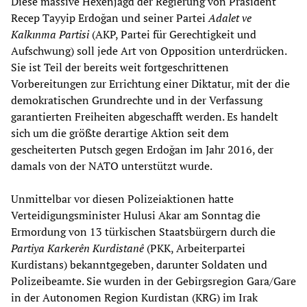
Diese massive Hexenjagd der Regierung von Präsident
Recep Tayyip Erdoğan und seiner Partei
Adalet ve
Kalkınma Partis
i
(AKP, Partei für Gerechtigkeit und
Aufschwung) soll jede Art von Opposition unterdrücken.
Sie ist Teil der bereits weit fortgeschrittenen
Vorbereitungen zur Errichtung einer Diktatur, mit der die
demokratischen Grundrechte und in der Verfassung
garantierten Freiheiten abgeschafft werden. Es handelt
sich um die größte derartige Aktion seit dem
gescheiterten Putsch gegen Erdoğan im Jahr 2016, der
damals von der NATO unterstützt wurde.
Unmittelbar vor diesen Polizeiaktionen hatte
Verteidigungsminister Hulusi Akar am Sonntag die
Ermordung von 13 türkischen Staatsbürgern durch die
Partiya Karkerên Kurdistanê
(PKK, Arbeiterpartei
Kurdistans) bekanntgegeben, darunter Soldaten und
Polizeibeamte. Sie wurden in der Gebirgsregion Gara/Gare
in der Autonomen Region Kurdistan (KRG) im Irak