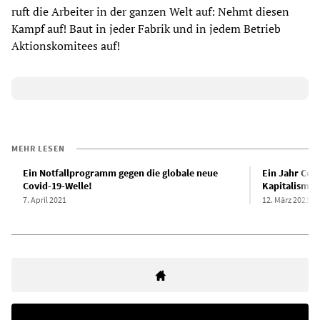
ruft die Arbeiter in der ganzen Welt auf: Nehmt diesen
Kampf auf! Baut in jeder Fabrik und in jedem Betrieb
Aktionskomitees auf!
MEHR LESEN
Ein Notfallprogramm gegen die globale neue
Ein Jahr Cor
Covid-19-Welle!
Kapitalismus
7. April 2021
12. März 2021