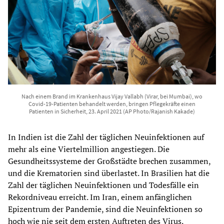
Nach einem Brand im Krankenhaus Vijay Vallabh (Virar, bei Mumbai), wo
Covid-19-Patienten behandelt werden, bringen Pflegekräfte einen
Patienten in Sicherheit, 23. April 2021 (AP Photo/Rajanish Kakade)
In Indien ist die Zahl der täglichen Neuinfektionen auf
mehr als eine Viertelmillion angestiegen. Die
Gesundheitssysteme der Großstädte brechen zusammen,
und die Krematorien sind überlastet. In Brasilien hat die
Zahl der täglichen Neuinfektionen und Todesfälle ein
Rekordniveau erreicht. Im Iran, einem anfänglichen
Epizentrum der Pandemie, sind die Neuinfektionen so
hoch wie nie seit dem ersten Auftreten des Virus.