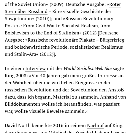
of the Soviet Union« (2009) [Deutsche Ausgabe: »
Roter
Stern über Russland
– Eine visuelle Geschichte der
Sowjetunion« (2010)]; und »Russian Revolutionary
Posters: From Civil War to Socialist Realism, from
Bolshevism to the End of Stalinism« (2012) [Deutsche
Ausgabe: »
Russische revolutionäre Plakate
– Bürgerkrieg
und bolschewistische Periode, sozialistischer Realismus
und Stalin-Ära« (2012)].
In einem
Interview
mit der
World Socialist Web Site
sagte
King 2008: »Vor 40 Jahren gab mein großes Interesse an
der Wahrheit über die wirklichen Ereignisse in der
russischen Revolution und der Sowjetunion den Anstoß
dazu, dass ich begann, Material zu sammeln. Anhand von
Bilddokumenten wollte ich herausfinden, was passiert
war, wollte visuelle Beweise sammeln.«
David North bemerkte 2016 in seinem
Nachruf
auf King,
dass dieser zwar nie Mitglied der Socialist Labour League