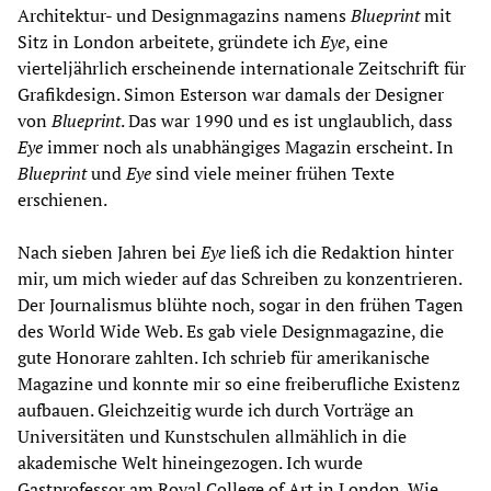
Architektur- und Designmagazins namens
Blueprint
mit
Sitz in London arbeitete, gründete ich
Eye
, eine
vierteljährlich erscheinende internationale Zeitschrift für
Grafikdesign. Simon Esterson war damals der Designer
von
Blueprint
. Das war 1990 und es ist unglaublich, dass
Eye
immer noch als unabhängiges Magazin erscheint. In
Blueprint
und
Eye
sind viele meiner frühen Texte
erschienen.
Nach sieben Jahren bei
Eye
ließ ich die Redaktion hinter
mir, um mich wieder auf das Schreiben zu konzentrieren.
Der Journalismus blühte noch, sogar in den frühen Tagen
des World Wide Web. Es gab viele Designmagazine, die
gute Honorare zahlten. Ich schrieb für amerikanische
Magazine und konnte mir so eine freiberufliche Existenz
aufbauen. Gleichzeitig wurde ich durch Vorträge an
Universitäten und Kunstschulen allmählich in die
akademische Welt hineingezogen. Ich wurde
Gastprofessor am Royal College of Art in London. Wie