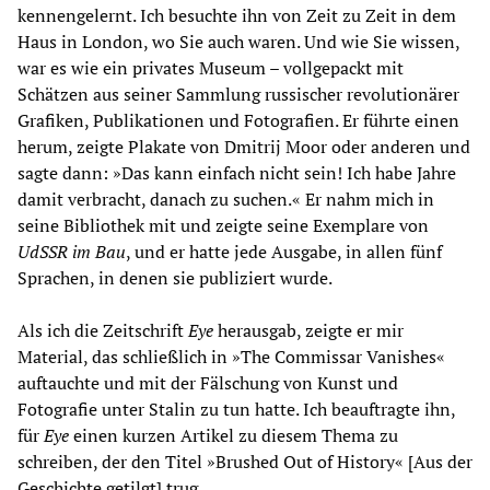
kennengelernt. Ich besuchte ihn von Zeit zu Zeit in dem
Haus in London, wo Sie auch waren. Und wie Sie wissen,
war es wie ein privates Museum – vollgepackt mit
Schätzen aus seiner Sammlung russischer revolutionärer
Grafiken, Publikationen und Fotografien. Er führte einen
herum, zeigte Plakate von Dmitrij Moor oder anderen und
sagte dann: »Das kann einfach nicht sein! Ich habe Jahre
damit verbracht, danach zu suchen.« Er nahm mich in
seine Bibliothek mit und zeigte seine Exemplare von
UdSSR im Bau
, und er hatte jede Ausgabe, in allen fünf
Sprachen, in denen sie publiziert wurde.
Als ich die Zeitschrift
Eye
herausgab, zeigte er mir
Material, das schließlich in »The Commissar Vanishes«
auftauchte und mit der Fälschung von Kunst und
Fotografie unter Stalin zu tun hatte. Ich beauftragte ihn,
für
Eye
einen kurzen Artikel zu diesem Thema zu
schreiben, der den Titel »Brushed Out of History« [Aus der
Geschichte getilgt] trug.