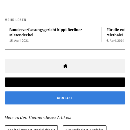
MEHR LESEN
Bundesverfassungsgericht kippt Berliner
Für die ents
Mietendeckel
Miethaie!
15. April 2021
6. April 2019
KONTAKT
Mehr zu den Themen dieses Artikels:
Kapitalismus & Ungleichheit
Gesundheit & Soziales