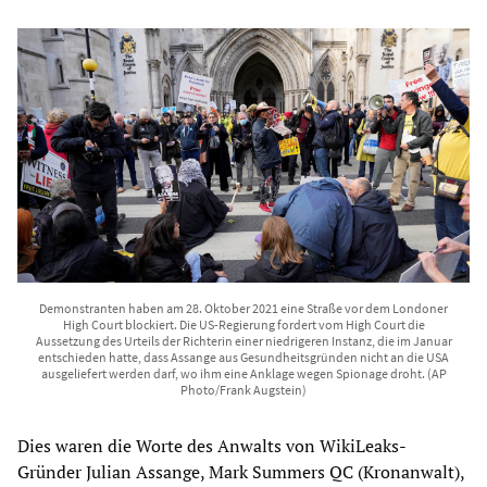
Demonstranten haben am 28. Oktober 2021 eine Straße vor dem Londoner
High Court blockiert. Die US-Regierung fordert vom High Court die
Aussetzung des Urteils der Richterin einer niedrigeren Instanz, die im Januar
entschieden hatte, dass Assange aus Gesundheitsgründen nicht an die USA
ausgeliefert werden darf, wo ihm eine Anklage wegen Spionage droht. (AP
Photo/Frank Augstein)
Dies waren die Worte des Anwalts von WikiLeaks-
Gründer Julian Assange, Mark Summers QC (Kronanwalt),