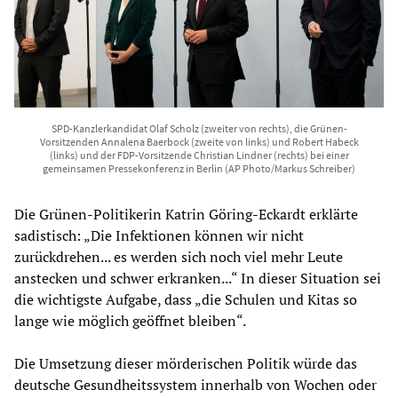
SPD-Kanzlerkandidat Olaf Scholz (zweiter von rechts), die Grünen-
Vorsitzenden Annalena Baerbock (zweite von links) und Robert Habeck
(links) und der FDP-Vorsitzende Christian Lindner (rechts) bei einer
gemeinsamen Pressekonferenz in Berlin (AP Photo/Markus Schreiber)
Die Grünen-Politikerin Katrin Göring-Eckardt erklärte
sadistisch: „Die Infektionen können wir nicht
zurückdrehen... es werden sich noch viel mehr Leute
anstecken und schwer erkranken...“ In dieser Situation sei
die wichtigste Aufgabe, dass „die Schulen und Kitas so
lange wie möglich geöffnet bleiben“.
Die Umsetzung dieser mörderischen Politik würde das
deutsche Gesundheitssystem innerhalb von Wochen oder