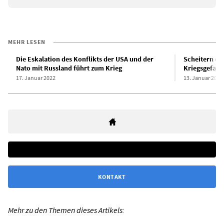
MEHR LESEN
Die Eskalation des Konflikts der USA und der
Scheitern de
Nato mit Russland führt zum Krieg
Kriegsgefahr
17. Januar 2022
13. Januar 2022
KONTAKT
Mehr zu den Themen dieses Artikels: