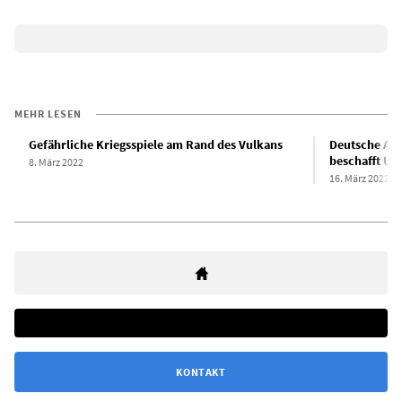
MEHR LESEN
Gefährliche Kriegsspiele am Rand des Vulkans
Deutsche Auf
beschafft U
8. März 2022
16. März 2022
KONTAKT