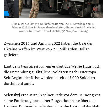
Ukrainische Soldaten am Flughafen Boryspil bei Kiew verladen am 11.
Februar 2022 Javelin-Panzerabwehrraketen, die von den USA geliefert
wurden (AP Photo/Efrem Lukatzki)
[AP Photo/Efrem Lukatsky]
Zwischen 2014 und Anfang 2022 haben die USA der
Ukraine Waffen im Wert von 2,5 Milliarden Dollar
geliefert.
Laut dem
Wall Street Journal
erwägt das Weiße Haus auch
die Entsendung zusätzlicher Soldaten nach Osteuropa.
Seit Beginn der Krise wurden bereits 15.000 Soldaten
dorthin entsandt.
Selenskyj erneuerte in seiner Rede vor dem US-Kongress
seine Forderung nach einer Flugverbotszone über der
Ukraine. Das würde bedeuten, dass die USA und die Nato