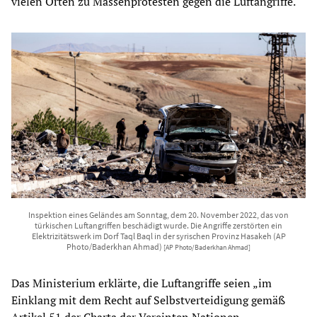
vielen Orten zu Massenprotesten gegen die Luftangriffe.
Inspektion eines Geländes am Sonntag, dem 20. November 2022, das von
türkischen Luftangriffen beschädigt wurde. Die Angriffe zerstörten ein
Elektrizitätswerk im Dorf Taql Baql in der syrischen Provinz Hasakeh (AP
Photo/Baderkhan Ahmad)
[AP Photo/Baderkhan Ahmad]
Das Ministerium erklärte, die Luftangriffe seien „im
Einklang mit dem Recht auf Selbstverteidigung gemäß
Artikel 51 der Charta der Vereinten Nationen