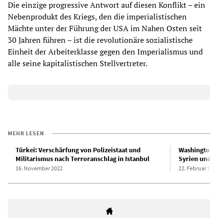
Die einzige progressive Antwort auf diesen Konflikt – ein
Nebenprodukt des Kriegs, den die imperialistischen
Mächte unter der Führung der USA im Nahen Osten seit
30 Jahren führen – ist die revolutionäre sozialistische
Einheit der Arbeiterklasse gegen den Imperialismus und
alle seine kapitalistischen Stellvertreter.
MEHR LESEN
Türkei: Verschärfung von Polizeistaat und
Washington u
Militarismus nach Terroranschlag in Istanbul
Syrien und R
16. November 2022
22. Februar 202