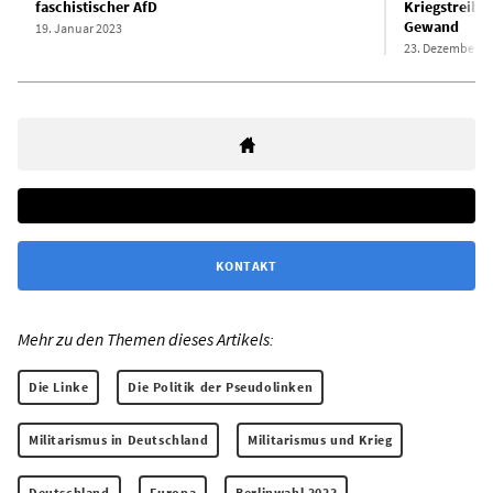
faschistischer AfD
Kriegstreibe
Gewand
19. Januar 2023
23. Dezember 2
KONTAKT
Mehr zu den Themen dieses Artikels:
Die Linke
Die Politik der Pseudolinken
Militarismus in Deutschland
Militarismus und Krieg
Deutschland
Europa
Berlinwahl 2023