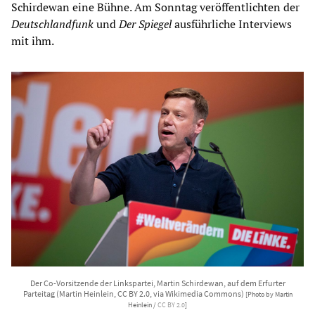
Schirdewan eine Bühne. Am Sonntag veröffentlichten der
Deutschlandfunk
und
Der Spiegel
ausführliche Interviews
mit ihm.
Der Co-Vorsitzende der Linkspartei, Martin Schirdewan, auf dem Erfurter
Parteitag (Martin Heinlein, CC BY 2.0, via Wikimedia Commons)
[Photo by Martin
Heinlein /
CC BY 2.0
]