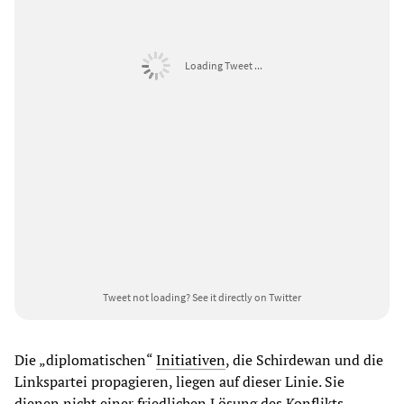
Loading Tweet ...
Tweet not loading?
See it directly on Twitter
Die „diplomatischen“
Initiativen
, die Schirdewan und die
Linkspartei propagieren, liegen auf dieser Linie. Sie
dienen nicht einer friedlichen Lösung des Konflikts,