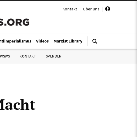
Kontakt
|
Über uns
|
ntiimperialismus
Videos
Marxist Library
 WSWS
KONTAKT
SPENDEN
Macht