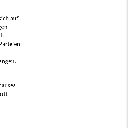
ich auf
gen
ch
Parteien
-
angen.
hauses
itt
t