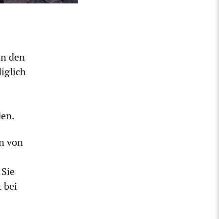
in den
iglich
den.
en von
 Sie
 bei