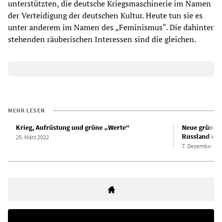
unterstützten, die deutsche Kriegsmaschinerie im Namen
der Verteidigung der deutschen Kultur. Heute tun sie es
unter anderem im Namen des „Feminismus“. Die dahinter
stehenden räuberischen Interessen sind die gleichen.
MEHR LESEN
Krieg, Aufrüstung und grüne „Werte“
Neue grüne A
Russland und
25. März 2022
7. Dezember 20