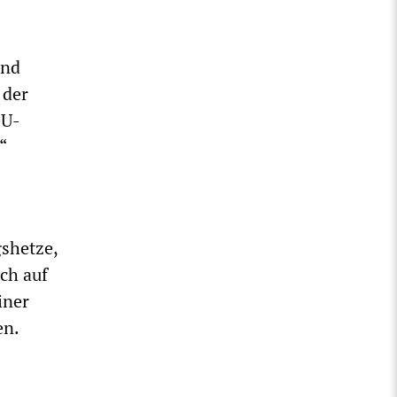
end
 der
DU-
“
gshetze,
ch auf
iner
en.