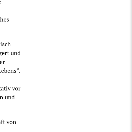
e
ches
tisch
gert und
er
Lebens“.
ativ vor
en und
ft von