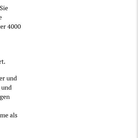
Sie
e
ter 4000
s
rt.
 er und
e und
egen
ime als