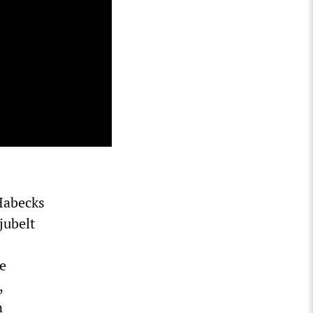
 Habecks
jubelt
e
,
n