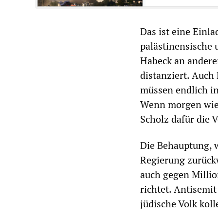
Das ist eine Einl
palästinensische
Habeck an anderer
distanziert. Auch
müssen endlich i
Wenn morgen wied
Scholz dafür die 
Die Behauptung, 
Regierung zurückw
auch gegen Millio
richtet. Antisemit
jüdische Volk koll