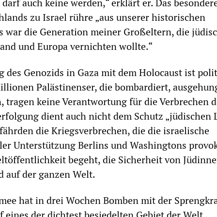
 darf auch keine werden,“ erklärt er. Das besonder
hlands zu Israel rühre „aus unserer historischen
 war die Generation meiner Großeltern, die jüdis
and und Europa vernichten wollte.“
g des Genozids in Gaza mit dem Holocaust ist poli
Millionen Palästinenser, die bombardiert, ausgehun
, tragen keine Verantwortung für die Verbrechen d
erfolgung dient auch nicht dem Schutz „jüdischen 
fährden die Kriegsverbrechen, die die israelische
ler Unterstützung Berlins und Washingtons provok
töffentlichkeit begeht, die Sicherheit von Jüdinn
nd auf der ganzen Welt.
rmee hat in drei Wochen Bomben mit der Sprengkra
 eines der dichtest besiedelten Gebiet der Welt