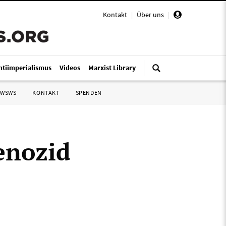
Kontakt
|
Über uns
|
ntiimperialismus
Videos
Marxist Library
 WSWS
KONTAKT
SPENDEN
enozid