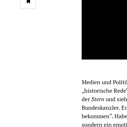
Medien und Politi
„historische Rede“
der
Stern
und sieh
Bundeskanzler. En
bekommen“. Habec
sondern ein emot