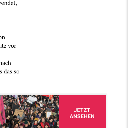
wendet,
on
utz vor
 nach
s das so