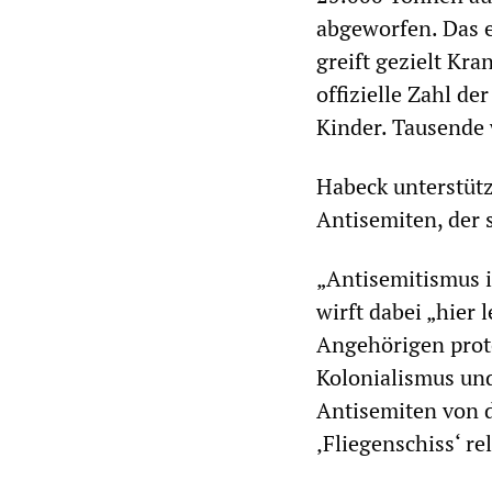
abgeworfen. Das 
greift gezielt Kr
offizielle Zahl d
Kinder. Tausende 
Habeck unterstütz
Antisemiten, der s
„Antisemitismus is
wirft dabei „hier
Angehörigen protes
Kolonialismus un
Antisemiten von d
‚Fliegenschiss‘ re