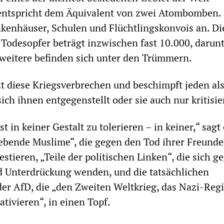
entspricht dem Äquivalent von zwei Atombomben. 
ankenhäuser, Schulen und Flüchtlingskonvois an. Di
er Todesopfer beträgt inzwischen fast 10.000, darun
weitere befinden sich unter den Trümmern.
t diese Kriegsverbrechen und beschimpft jeden al
ich ihnen entgegenstellt oder sie auch nur kritisie
t in keiner Gestalt zu tolerieren – in keiner,“ sagt
 lebende Muslime“, die gegen den Tod ihrer Freund
tieren, „Teile der politischen Linken“, die sich g
d Unterdrückung wenden, und die tatsächlichen
er AfD, die „den Zweiten Weltkrieg, das Nazi-Reg
lativieren“, in einen Topf.