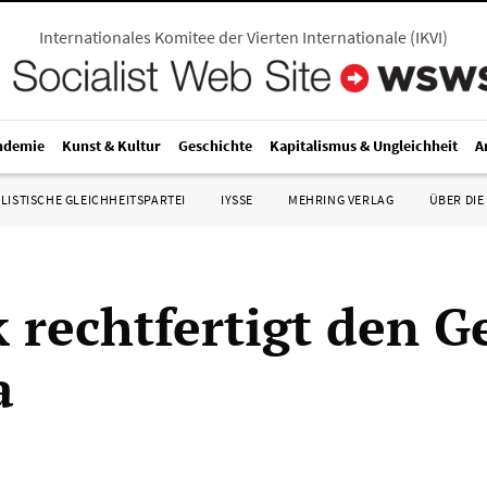
Internationales Komitee der Vierten Internationale
(
IKVI
)
ndemie
Kunst & Kultur
Geschichte
Kapitalismus & Ungleichheit
A
LISTISCHE GLEICHHEITSPARTEI
IYSSE
MEHRING VERLAG
ÜBER DIE
 rechtfertigt den G
a