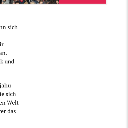
nn sich
ir
an.
ck und
jahu-
ie sich
zen Welt
wer das