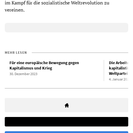
im Kampf für die sozialistische Weltrevolution zu
vereinen.
MEHR LESEN
Für eine europäische Bewegung gegen
Die Arbeiter
Kapitalismus und Krieg
kapitalistisc
Weltpartei de
30. Dezember 2023
4. Januar 2024